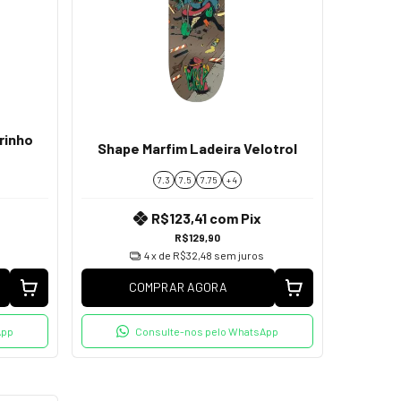
rinho
Shape Marfim Ladeira Velotrol
7.3
7.5
7.75
+ 4
R$123,41
com
Pix
R$129,90
4
x de
R$32,48
sem juros
COMPRAR AGORA
App
Consulte-nos pelo WhatsApp