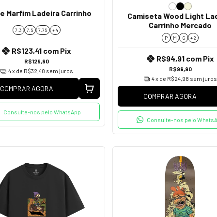
e Marfim Ladeira Carrinho
Camiseta Wood Light La
Carrinho Mercado
7.3
7.5
7.75
+ 4
P
M
G
+ 2
R$123,41
com
Pix
R$94,91
com
Pix
R$129,90
R$99,90
4
x de
R$32,48
sem juros
4
x de
R$24,98
sem juros
COMPRAR AGORA
COMPRAR AGORA
Consulte-nos pelo WhatsApp
Consulte-nos pelo Whats