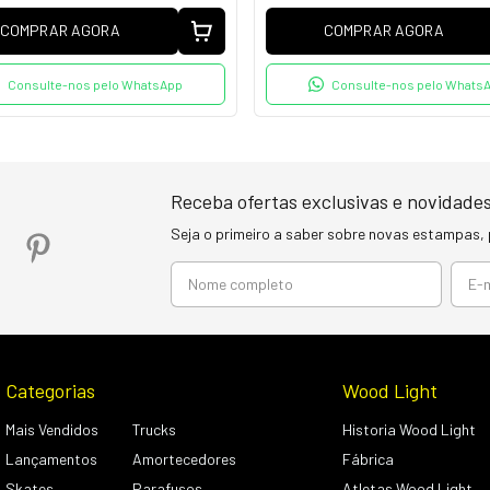
COMPRAR AGORA
COMPRAR AGORA
Consulte-nos pelo WhatsApp
Consulte-nos pelo Whats
Receba ofertas exclusivas e novidades
Seja o primeiro a saber sobre novas estampas,
Categorias
Wood Light
Mais Vendidos
Trucks
Historia Wood Light
Lançamentos
Amortecedores
Fábrica
Skates
Parafusos
Atletas Wood Light