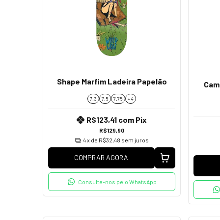
Shape Marfim Ladeira Papelão
Cami
7.3
7.5
7.75
+ 4
R$123,41
com
Pix
R$129,90
4
x de
R$32,48
sem juros
COMPRAR AGORA
Consulte-nos pelo WhatsApp