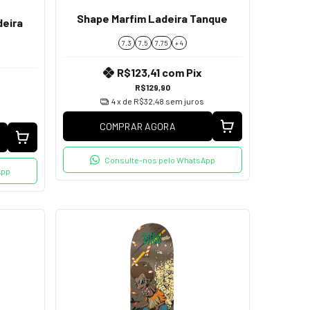
Shape Marfim Ladeira Tanque
deira
7.3
7.5
7.75
+ 4
R$123,41
com
Pix
R$129,90
4
x de
R$32,48
sem juros
COMPRAR AGORA
Consulte-nos pelo WhatsApp
App