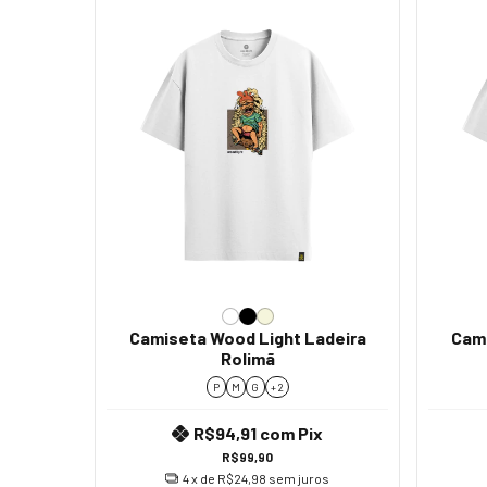
Camiseta Wood Light Ladeira
Cami
Rolimã
P
M
G
+ 2
R$94,91
com
Pix
R$99,90
4
x de
R$24,98
sem juros