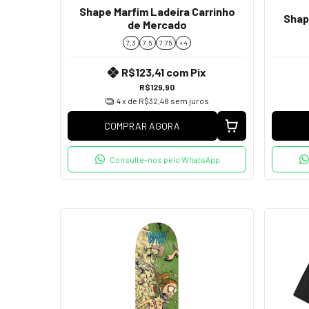
Shape Marfim Ladeira Carrinho
Shap
de Mercado
7.3
7.5
7.75
+ 4
R$123,41
com
Pix
R$129,90
4
x de
R$32,48
sem juros
COMPRAR AGORA
Consulte-nos pelo WhatsApp