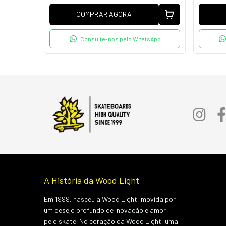
COMPRAR AGORA
Consulte-nos pelo WhatsApp
A História da Wood Light
Em 1999, nasceu a Wood Light, movida por
um desejo profundo de inovação e amor
pelo skate. No coração da Wood Light, uma