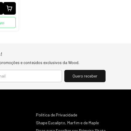
App
!
 promoções e conteúdos exclusivos da Wood.
Política de Privacidade
Shape Eucalipto, Marfim e de Maple
Dicas para Escolher seu Primeiro Skate