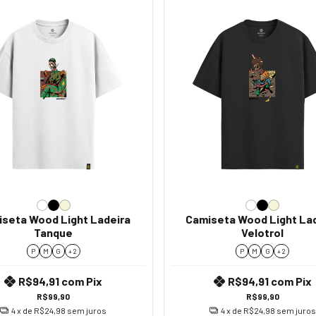
seta Wood Light Ladeira
Camiseta Wood Light La
Tanque
Velotrol
P
M
G
+ 2
P
M
G
+ 2
R$94,91
com
Pix
R$94,91
com
Pix
R$99,90
R$99,90
4
x de
R$24,98
sem juros
4
x de
R$24,98
sem juros