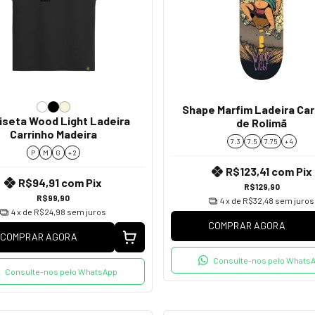
Shape Marfim Ladeira Car
seta Wood Light Ladeira
de Rolimã
Carrinho Madeira
7.3
7.5
7.75
+ 4
P
M
G
+ 2
R$123,41
com
Pix
R$94,91
com
Pix
R$129,90
R$99,90
4
x de
R$32,48
sem juros
4
x de
R$24,98
sem juros
COMPRAR AGORA
COMPRAR AGORA
Consulte-nos pelo Whats
Consulte-nos pelo WhatsApp