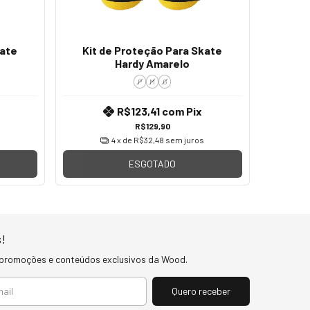
kate
Kit de Proteção Para Skate
Hardy Amarelo
P
M
G
R$123,41
com
Pix
R$129,90
4
x de
R$32,48
sem juros
ESGOTADO
!
 promoções e conteúdos exclusivos da Wood.