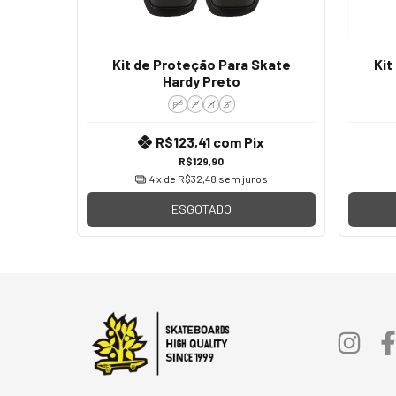
Kit de Proteção Para Skate
Kit
Hardy Preto
PP
P
M
G
R$123,41
com
Pix
R$129,90
4
x de
R$32,48
sem juros
ESGOTADO