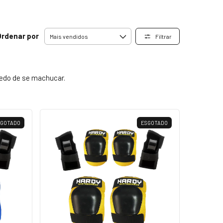
Ordenar por
Filtrar
medo de se machucar.
SGOTADO
ESGOTADO