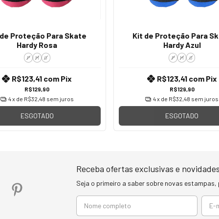
 de Proteção Para Skate
Kit de Proteção Para S
Hardy Rosa
Hardy Azul
P
M
G
P
M
G
R$123,41
com
Pix
R$123,41
com
Pix
R$129,90
R$129,90
4
x de
R$32,48
sem juros
4
x de
R$32,48
sem juros
ESGOTADO
ESGOTADO
Receba ofertas exclusivas e novidades
Seja o primeiro a saber sobre novas estampas,