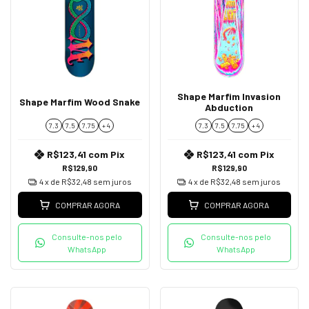
Shape Marfim Invasion
Shape Marfim Wood Snake
Abduction
7.3
7.5
7.75
+ 4
7.3
7.5
7.75
+ 4
R$123,41
com
Pix
R$123,41
com
Pix
R$129,90
R$129,90
4
x de
R$32,48
sem juros
4
x de
R$32,48
sem juros
COMPRAR AGORA
COMPRAR AGORA
Consulte-nos pelo
Consulte-nos pelo
WhatsApp
WhatsApp