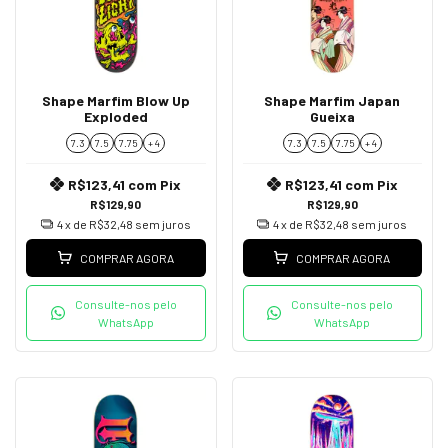
Shape Marfim Blow Up
Shape Marfim Japan
Exploded
Gueixa
7.3
7.5
7.75
+ 4
7.3
7.5
7.75
+ 4
R$123,41
com
Pix
R$123,41
com
Pix
R$129,90
R$129,90
4
x de
R$32,48
sem juros
4
x de
R$32,48
sem juros
COMPRAR AGORA
COMPRAR AGORA
Consulte-nos pelo
Consulte-nos pelo
WhatsApp
WhatsApp