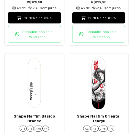
R$129,90
R$129,90
4
x de
R$32,48
sem juros
4
x de
R$32,48
sem juros
COMPRAR AGORA
COMPRAR AGORA
Consulte-nos pelo
Consulte-nos pelo
WhatsApp
WhatsApp
Shape Marfim Básico
Shape Marfim Oriental
Branco
Tenryu
7.3
7.5
7.75
+ 4
7.3"
7.5"
7.75''
+ 4