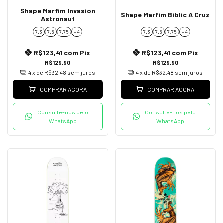
Shape Marfim Invasion
Shape Marfim Biblic A Cruz
Astronaut
7.3
7.5
7.75
+ 4
7.3
7.5
7,75
+ 4
R$123,41
com
Pix
R$123,41
com
Pix
R$129,90
R$129,90
4
x de
R$32,48
sem juros
4
x de
R$32,48
sem juros
COMPRAR AGORA
COMPRAR AGORA
Consulte-nos pelo
Consulte-nos pelo
WhatsApp
WhatsApp