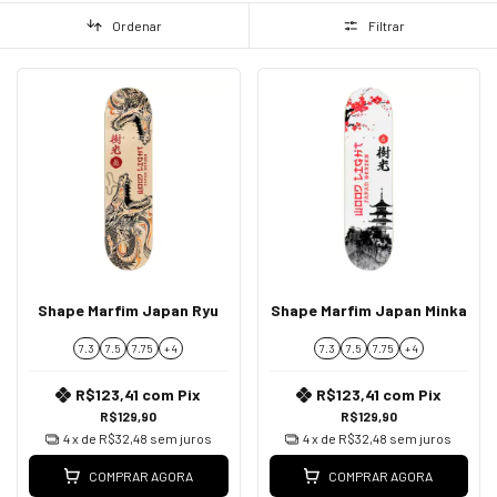
Ordenar
Filtrar
Shape Marfim Japan Ryu
Shape Marfim Japan Minka
7.3
7.5
7.75
+ 4
7.3
7.5
7.75
+ 4
R$123,41
com
Pix
R$123,41
com
Pix
R$129,90
R$129,90
4
x de
R$32,48
sem juros
4
x de
R$32,48
sem juros
COMPRAR AGORA
COMPRAR AGORA