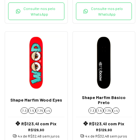
Consulte-nos pelo
Consulte-nos pelo
WhatsApp
WhatsApp
Shape Marfim Básico
Shape Marfim Wood Eyes
Preto
7.3
7.5
7.75
+ 4
7.3
7.5
7.75
+ 4
R$123,41
com
Pix
R$123,41
com
Pix
R$129,90
R$129,90
4
x de
R$32,48
sem juros
4
x de
R$32,48
sem juros