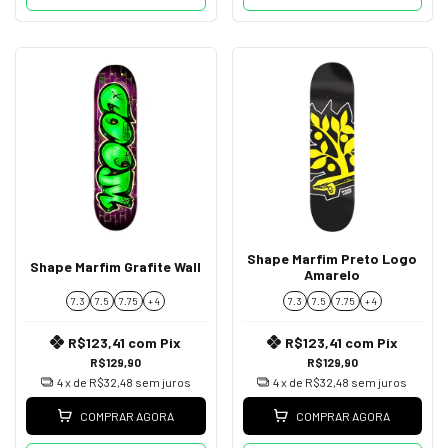
Shape Marfim Preto Logo
Shape Marfim Grafite Wall
Amarelo
7.3
7.5
7.75
+ 4
7.3
7.5
7.75
+ 4
R$123,41
com
Pix
R$123,41
com
Pix
R$129,90
R$129,90
4
x de
R$32,48
sem juros
4
x de
R$32,48
sem juros
COMPRAR AGORA
COMPRAR AGORA