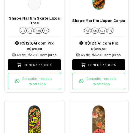
Shape Marfim Skate Lixos
Shape Marfim Japan Carpa
Tree
7.3
7.5
7.75
+ 4
7.3
7.5
7.75
+ 4
R$123,41
com
Pix
R$123,41
com
Pix
R$129,90
R$129,90
4
x de
R$32,48
sem juros
4
x de
R$32,48
sem juros
COMPRAR AGORA
COMPRAR AGORA
Consulte-nos pelo
Consulte-nos pelo
WhatsApp
WhatsApp