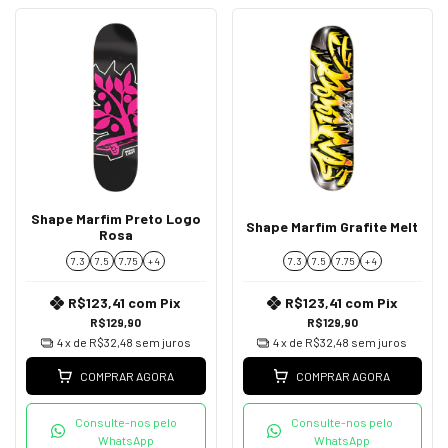
Shape Marfim Preto Logo
Shape Marfim Grafite Melt
Rosa
7.3
7.5
7.75
+ 4
7.3
7.5
7.75
+ 4
R$123,41
com
Pix
R$123,41
com
Pix
R$129,90
R$129,90
4
x de
R$32,48
sem juros
4
x de
R$32,48
sem juros
COMPRAR AGORA
COMPRAR AGORA
Consulte-nos pelo
Consulte-nos pelo
WhatsApp
WhatsApp