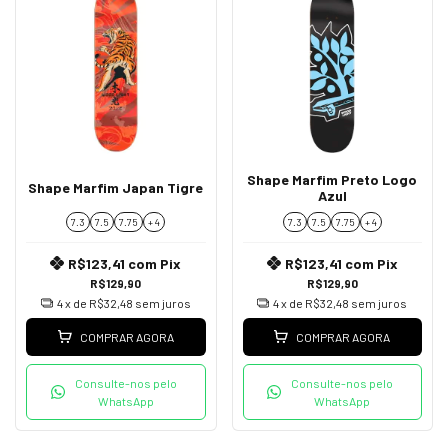
Shape Marfim Preto Logo
Shape Marfim Japan Tigre
Azul
7.3
7.5
7.75
+ 4
7.3
7.5
7.75
+ 4
R$123,41
com
Pix
R$123,41
com
Pix
R$129,90
R$129,90
4
x de
R$32,48
sem juros
4
x de
R$32,48
sem juros
COMPRAR AGORA
COMPRAR AGORA
Consulte-nos pelo
Consulte-nos pelo
WhatsApp
WhatsApp