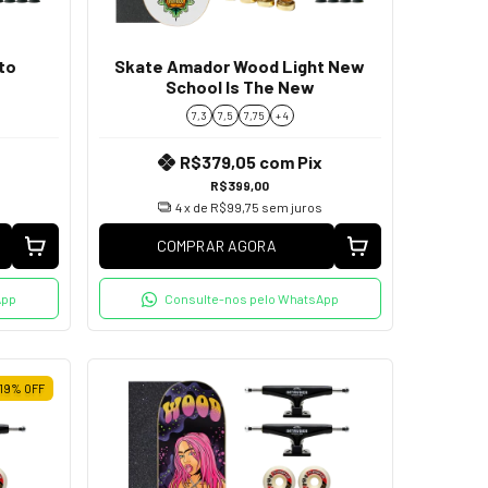
to
Skate Amador Wood Light New
e
School Is The New
7,3
7,5
7,75
+ 4
R$379,05
com
Pix
R$399,00
4
x de
R$99,75
sem juros
COMPRAR AGORA
App
Consulte-nos pelo WhatsApp
19
%
OFF