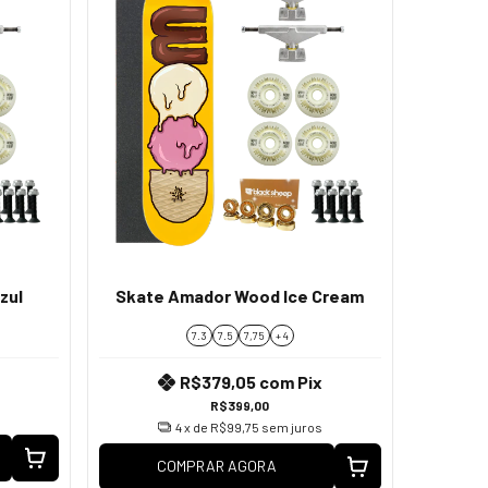
zul
Skate Amador Wood Ice Cream
7.3
7.5
7,75
+ 4
R$379,05
com
Pix
R$399,00
4
x de
R$99,75
sem juros
COMPRAR AGORA