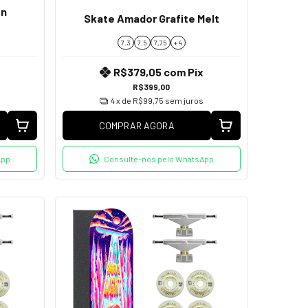
on
Skate Amador Grafite Melt
7.3
7.5
7,75
+ 4
R$379,05
com
Pix
R$399,00
4
x de
R$99,75
sem juros
COMPRAR AGORA
App
Consulte-nos pelo WhatsApp