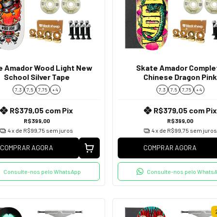
e Amador Wood Light New
Skate Amador Comple
School Silver Tape
Chinese Dragon Pin
7,3
7,5
7,75
+ 4
7.3
7.5
7,75
+ 4
R$379,05
com
Pix
R$379,05
com
Pix
R$399,00
R$399,00
4
x de
R$99,75
sem juros
4
x de
R$99,75
sem juros
COMPRAR AGORA
COMPRAR AGORA
Consulte-nos pelo WhatsApp
Consulte-nos pelo Whats