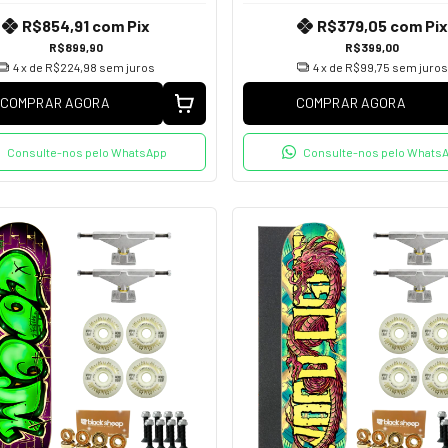
R$854,91
com
Pix
R$379,05
com
Pix
R$899,90
R$399,00
4
x de
R$224,98
sem juros
4
x de
R$99,75
sem juros
COMPRAR AGORA
COMPRAR AGORA
Consulte-nos pelo WhatsApp
Consulte-nos pelo Whats