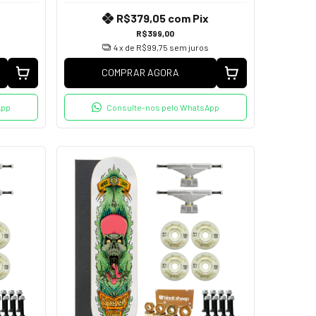
R$379,05
com
Pix
R$399,00
4
x de
R$99,75
sem juros
COMPRAR AGORA
App
Consulte-nos pelo WhatsApp