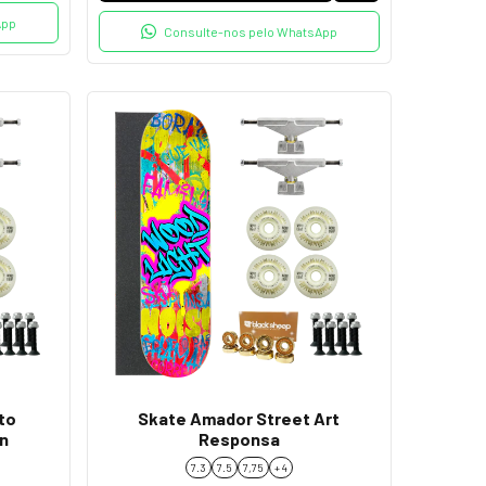
App
Consulte-nos pelo WhatsApp
to
Skate Amador Street Art
n
Responsa
7.3
7.5
7,75
+ 4