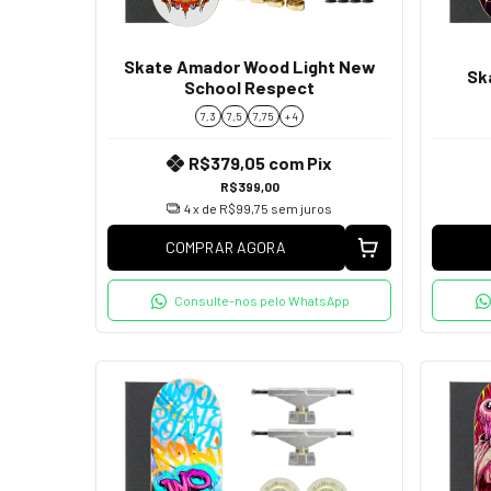
Skate Amador Wood Light New
Sk
School Respect
7,3
7,5
7,75
+ 4
R$379,05
com
Pix
R$399,00
4
x de
R$99,75
sem juros
COMPRAR AGORA
Consulte-nos pelo WhatsApp