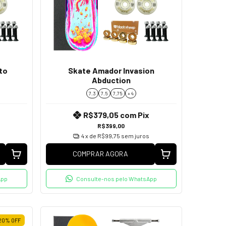
to
Skate Amador Invasion
k
Abduction
7.3
7.5
7,75
+ 4
R$379,05
com
Pix
R$399,00
4
x de
R$99,75
sem juros
COMPRAR AGORA
App
Consulte-nos pelo WhatsApp
20
%
OFF