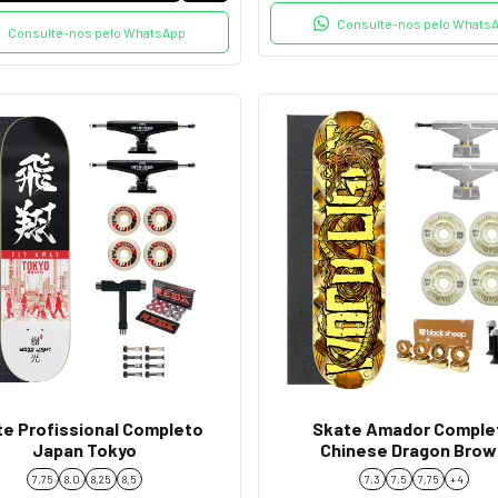
Consulte-nos pelo Whats
Consulte-nos pelo WhatsApp
te Profissional Completo
Skate Amador Comple
Japan Tokyo
Chinese Dragon Brow
7,75
8.0
8,25
8,5
7.3
7.5
7,75
+ 4