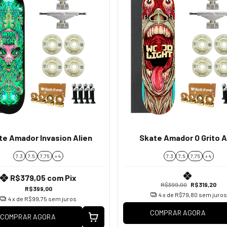
te Amador Invasion Alien
Skate Amador O Grito A
7.3
7.5
7,75
+ 4
7.3
7.5
7,75
+ 4
R$379,05
com
Pix
R$399,00
R$319,20
R$399,00
4
x de
R$79,80
sem juros
4
x de
R$99,75
sem juros
COMPRAR AGORA
COMPRAR AGORA