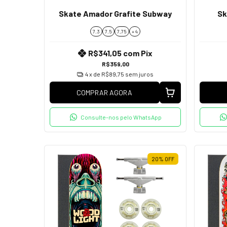
Skate Amador Grafite Subway
Sk
7.3
7.5
7,75
+ 4
R$341,05
com
Pix
R$359,00
4
x de
R$89,75
sem juros
COMPRAR AGORA
Consulte-nos pelo WhatsApp
20
%
OFF