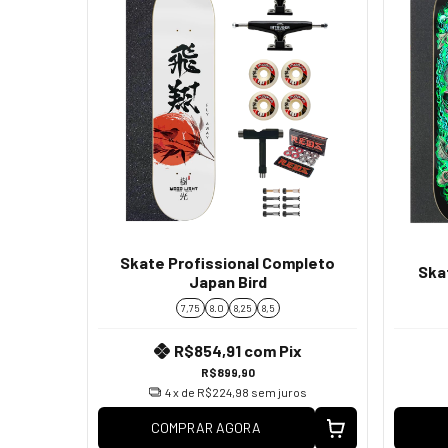
Skate Profissional Completo
Ska
Japan Bird
7,75
8.0
8,25
8,5
R$854,91
com
Pix
R$899,90
4
x de
R$224,98
sem juros
COMPRAR AGORA