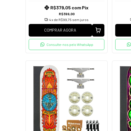
R$379,05
com
Pix
R$399,00
4
x de
R$99,75
sem juros
COMPRAR AGORA
Consulte-nos pelo WhatsApp