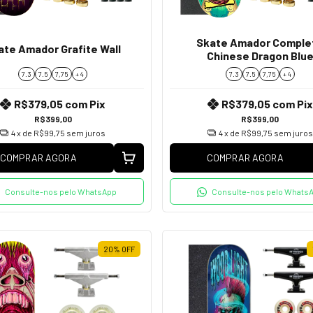
Skate Amador Comple
ate Amador Grafite Wall
Chinese Dragon Blu
7.3
7.5
7,75
+ 4
7.3
7.5
7,75
+ 4
R$379,05
com
Pix
R$379,05
com
Pix
R$399,00
R$399,00
4
x de
R$99,75
sem juros
4
x de
R$99,75
sem juros
COMPRAR AGORA
COMPRAR AGORA
Consulte-nos pelo WhatsApp
Consulte-nos pelo Whats
20
%
OFF