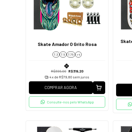
Skat
Skate Amador O Grito Rosa
7.3
7.5
7,75
+ 4
R$399,00
R$319,20
4
x de
R$79,80
sem juros
COMPRAR AGORA
Consulte-nos pelo WhatsApp