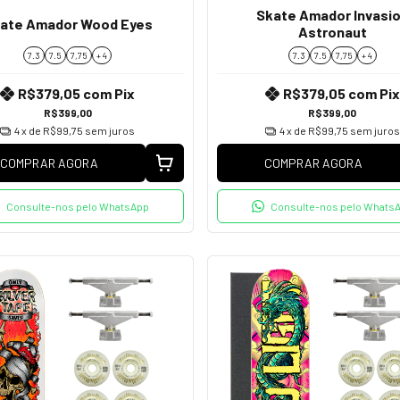
Skate Amador Invasi
ate Amador Wood Eyes
Astronaut
7.3
7.5
7,75
+ 4
7.3
7.5
7,75
+ 4
R$379,05
com
Pix
R$379,05
com
Pix
R$399,00
R$399,00
4
x de
R$99,75
sem juros
4
x de
R$99,75
sem juros
COMPRAR AGORA
COMPRAR AGORA
Consulte-nos pelo WhatsApp
Consulte-nos pelo Whats