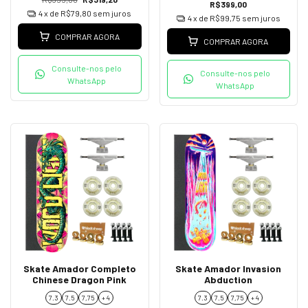
R$399,00
4
x de
R$79,80
sem juros
4
x de
R$99,75
sem juros
COMPRAR AGORA
COMPRAR AGORA
Consulte-nos pelo
Consulte-nos pelo
WhatsApp
WhatsApp
Skate Amador Completo
Skate Amador Invasion
Chinese Dragon Pink
Abduction
7.3
7.5
7,75
+ 4
7.3
7.5
7,75
+ 4