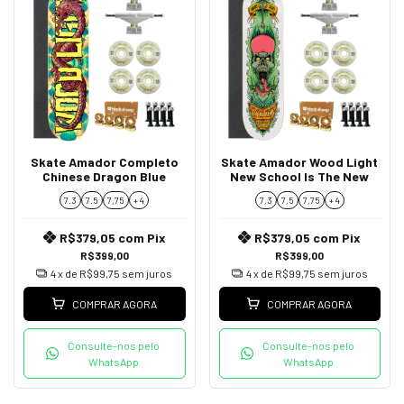
Skate Amador Completo
Skate Amador Wood Light
Chinese Dragon Blue
New School Is The New
7.3
7.5
7,75
+ 4
7,3
7,5
7,75
+ 4
R$379,05
com
Pix
R$379,05
com
Pix
R$399,00
R$399,00
4
x de
R$99,75
sem juros
4
x de
R$99,75
sem juros
COMPRAR AGORA
COMPRAR AGORA
Consulte-nos pelo
Consulte-nos pelo
WhatsApp
WhatsApp