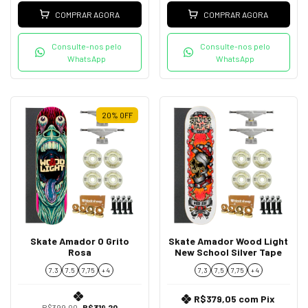
COMPRAR AGORA
COMPRAR AGORA
Consulte-nos pelo
Consulte-nos pelo
WhatsApp
WhatsApp
20
%
OFF
Skate Amador O Grito
Skate Amador Wood Light
Rosa
New School Silver Tape
7.3
7.5
7,75
+ 4
7,3
7,5
7,75
+ 4
R$379,05
com
Pix
R$399,00
R$319,20