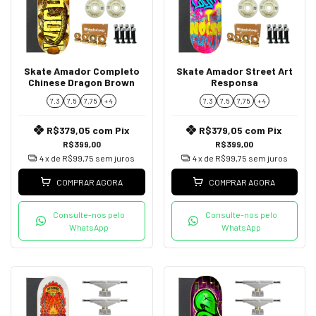
Skate Amador Completo
Skate Amador Street Art
Chinese Dragon Brown
Responsa
7.3
7.5
7,75
+ 4
7.3
7.5
7,75
+ 4
R$379,05
com
Pix
R$379,05
com
Pix
R$399,00
R$399,00
4
x de
R$99,75
sem juros
4
x de
R$99,75
sem juros
COMPRAR AGORA
COMPRAR AGORA
Consulte-nos pelo
Consulte-nos pelo
WhatsApp
WhatsApp