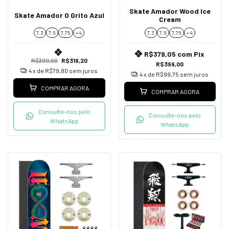
Skate Amador Wood Ice
Skate Amador O Grito Azul
Cream
7.3
7.5
7,75
+ 4
7.3
7.5
7,75
+ 4
R$379,05
com
Pix
R$399,00
R$319,20
R$399,00
4
x de
R$79,80
sem juros
4
x de
R$99,75
sem juros
COMPRAR AGORA
COMPRAR AGORA
Consulte-nos pelo
Consulte-nos pelo
WhatsApp
WhatsApp