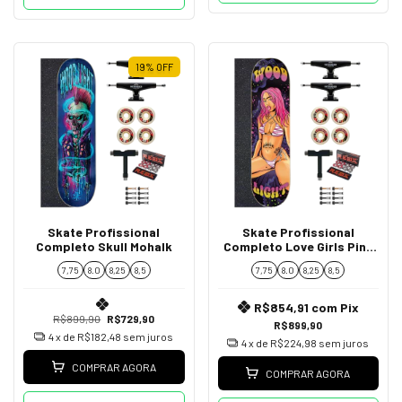
19
%
OFF
Skate Profissional
Skate Profissional
Completo Skull Mohalk
Completo Love Girls Pink
Head
7,75
8.0
8,25
8,5
7,75
8.0
8,25
8,5
R$854,91
com
Pix
R$899,90
R$729,90
R$899,90
4
x de
R$182,48
sem juros
4
x de
R$224,98
sem juros
COMPRAR AGORA
COMPRAR AGORA