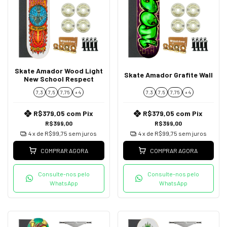
Skate Amador Wood Light
Skate Amador Grafite Wall
New School Respect
7,3
7,5
7,75
+ 4
7.3
7.5
7,75
+ 4
R$379,05
com
Pix
R$379,05
com
Pix
R$399,00
R$399,00
4
x de
R$99,75
sem juros
4
x de
R$99,75
sem juros
COMPRAR AGORA
COMPRAR AGORA
Consulte-nos pelo
Consulte-nos pelo
WhatsApp
WhatsApp