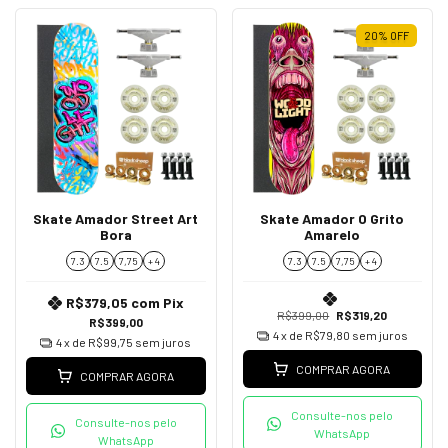
20
%
OFF
Skate Amador Street Art
Skate Amador O Grito
Bora
Amarelo
7.3
7.5
7,75
+ 4
7.3
7.5
7,75
+ 4
R$379,05
com
Pix
R$399,00
R$319,20
R$399,00
4
x de
R$79,80
sem juros
4
x de
R$99,75
sem juros
COMPRAR AGORA
COMPRAR AGORA
Consulte-nos pelo
Consulte-nos pelo
WhatsApp
WhatsApp