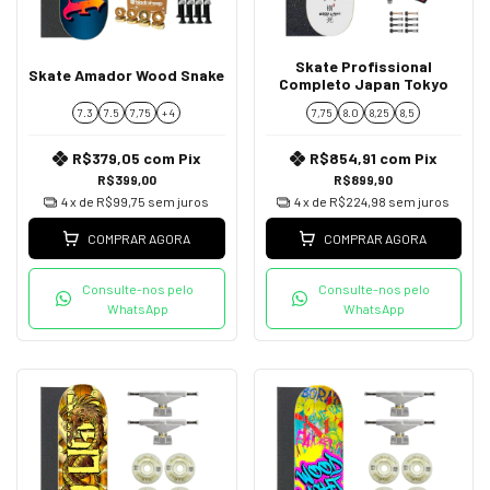
Skate Profissional
Skate Amador Wood Snake
Completo Japan Tokyo
7.3
7.5
7,75
+ 4
7,75
8.0
8,25
8,5
R$379,05
com
Pix
R$854,91
com
Pix
R$399,00
R$899,90
4
x de
R$99,75
sem juros
4
x de
R$224,98
sem juros
COMPRAR AGORA
COMPRAR AGORA
Consulte-nos pelo
Consulte-nos pelo
WhatsApp
WhatsApp