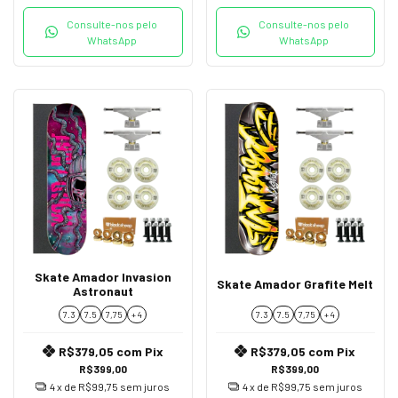
Consulte-nos pelo
Consulte-nos pelo
WhatsApp
WhatsApp
Skate Amador Invasion
Skate Amador Grafite Melt
Astronaut
7.3
7.5
7,75
+ 4
7.3
7.5
7,75
+ 4
R$379,05
com
Pix
R$379,05
com
Pix
R$399,00
R$399,00
4
x de
R$99,75
sem juros
4
x de
R$99,75
sem juros