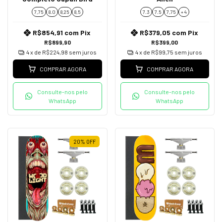
7,75
8.0
8,25
8,5
7.3
7.5
7,75
+ 4
R$854,91
com
Pix
R$379,05
com
Pix
R$899,90
R$399,00
4
x de
R$224,98
sem juros
4
x de
R$99,75
sem juros
COMPRAR AGORA
COMPRAR AGORA
Consulte-nos pelo
Consulte-nos pelo
WhatsApp
WhatsApp
20
%
OFF