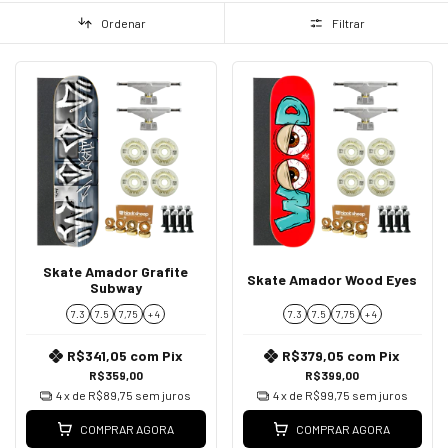
Ordenar
Filtrar
Skate Amador Grafite
Skate Amador Wood Eyes
Subway
7.3
7.5
7,75
+ 4
7.3
7.5
7,75
+ 4
R$341,05
com
Pix
R$379,05
com
Pix
R$359,00
R$399,00
4
x de
R$89,75
sem juros
4
x de
R$99,75
sem juros
COMPRAR AGORA
COMPRAR AGORA