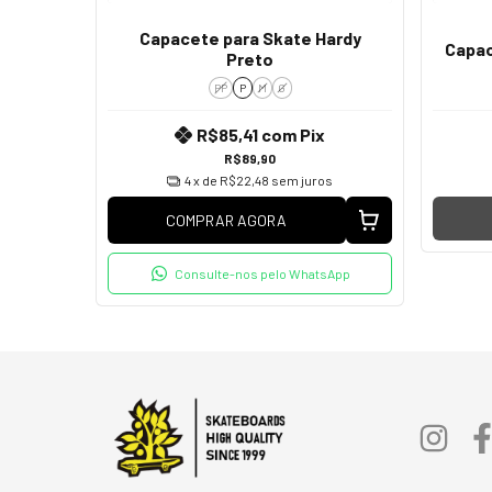
Capacete para Skate Hardy
Capac
Preto
PP
P
M
G
R$85,41
com
Pix
R$89,90
4
x de
R$22,48
sem juros
COMPRAR AGORA
Consulte-nos pelo WhatsApp