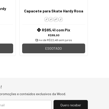
ardy
Capacete para Skate Hardy Rosa
P
M
PP
G
R$85,41
com
Pix
R$89,90
4
x de
R$22,48
sem juros
ESGOTADO
!
 promoções e conteúdos exclusivos da Wood.