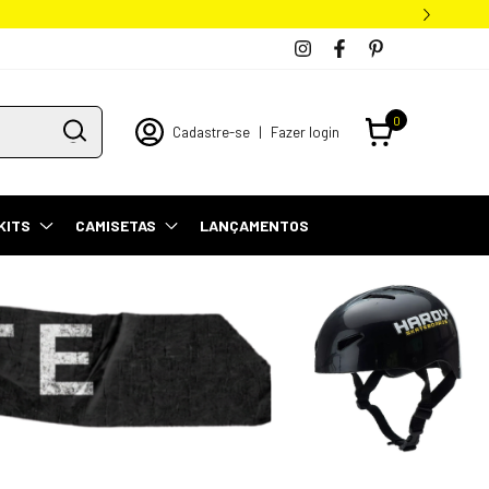
0
Cadastre-se
|
Fazer login
KITS
CAMISETAS
LANÇAMENTOS