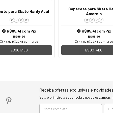
Capacete para Skate H
ete para Skate Hardy Azul
Amarelo
P
M
G
PP
PP
P
M
G
R$85,41
com
Pix
R$85,41
com
Pix
R$89,90
R$89,90
4
x de
R$22,48
sem juros
4
x de
R$22,48
sem juros
ESGOTADO
ESGOTADO
Receba ofertas exclusivas e novidades
Seja o primeiro a saber sobre novas estampas,