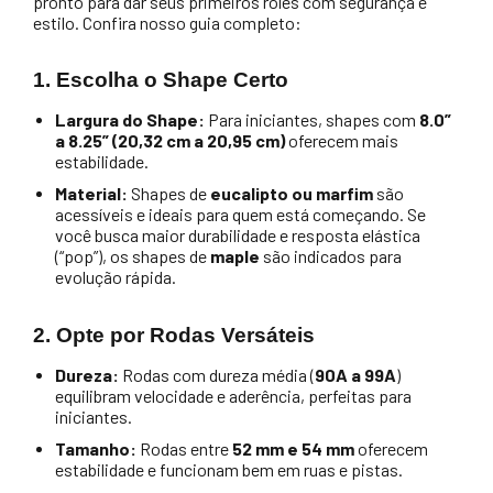
pronto para dar seus primeiros rolês com segurança e
estilo. Confira nosso guia completo:
1. Escolha o Shape Certo
Largura do Shape:
Para iniciantes, shapes com
8.0”
a 8.25” (20,32 cm a 20,95 cm)
oferecem mais
estabilidade.
Material:
Shapes de
eucalipto ou marfim
são
acessíveis e ideais para quem está começando. Se
você busca maior durabilidade e resposta elástica
(“pop”), os shapes de
maple
são indicados para
evolução rápida.
2. Opte por Rodas Versáteis
Dureza:
Rodas com dureza média (
90A a 99A
)
equilibram velocidade e aderência, perfeitas para
iniciantes.
Tamanho:
Rodas entre
52 mm e 54 mm
oferecem
estabilidade e funcionam bem em ruas e pistas.