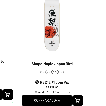
eto
Shape Maple Japan Bird
7.3
7.5
7,75
+ 3
R$218,41
com
Pix
R$229,90
4
x de
R$57,48
sem juros
COMPRAR AGORA
App