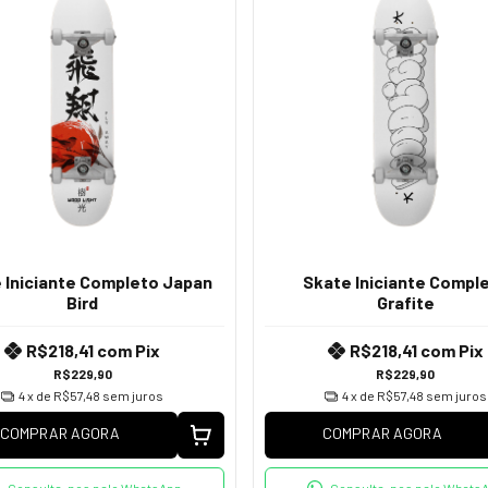
 Iniciante Completo Japan
Skate Iniciante Compl
Bird
Grafite
R$218,41
com
Pix
R$218,41
com
Pix
R$229,90
R$229,90
4
x de
R$57,48
sem juros
4
x de
R$57,48
sem juros
COMPRAR AGORA
COMPRAR AGORA
Consulte-nos pelo WhatsApp
Consulte-nos pelo Whats