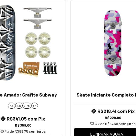
e Amador Grafite Subway
Skate Iniciante Completo 
7.3
7.5
7,75
+ 4
R$218,41
com
Pix
R$229,90
R$341,05
com
Pix
4
x de
R$57,48
sem juros
R$359,00
4
x de
R$89,75
sem juros
COMPRAR AGORA