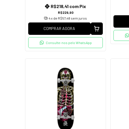
R$218,41
com
Pix
R$229,90
4
x de
R$57,48
sem juros
COMPRAR AGORA
Consulte-nos pelo WhatsApp