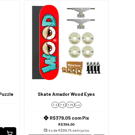
Puzzle
Skate Amador Wood Eyes
7.3
7.5
7,75
+ 4
R$379,05
com
Pix
R$399,00
4
x de
R$99,75
sem juros