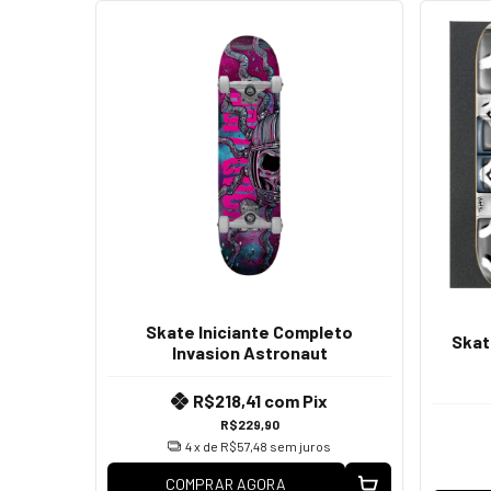
Skate Iniciante Completo
Skat
Invasion Astronaut
R$218,41
com
Pix
R$229,90
4
x de
R$57,48
sem juros
COMPRAR AGORA