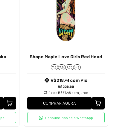
nka
Shape Maple Love Girls Red Head
7.3
7.5
7,75
+ 3
R$218,41
com
Pix
R$229,90
4
x de
R$57,48
sem juros
COMPRAR AGORA
App
Consulte-nos pelo WhatsApp