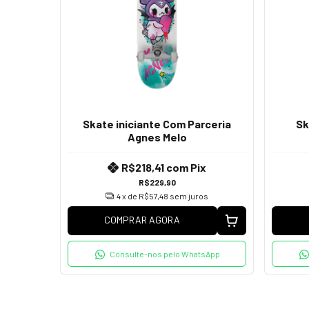
Skate iniciante Com Parceria
Sk
Agnes Melo
R$218,41
com
Pix
R$229,90
4
x de
R$57,48
sem juros
COMPRAR AGORA
Consulte-nos pelo WhatsApp