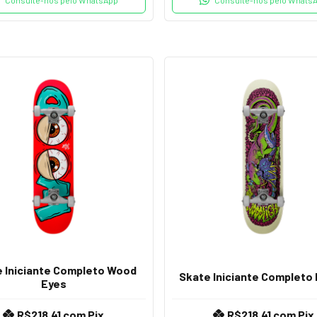
 Iniciante Completo Wood
Skate Iniciante Completo 
Eyes
R$218,41
com
Pix
R$218,41
com
Pix