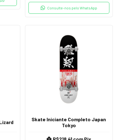
Consulte-nos pelo WhatsApp
Skate Iniciante Completo Japan
Lizard
Tokyo
R$218,41
com
Pix