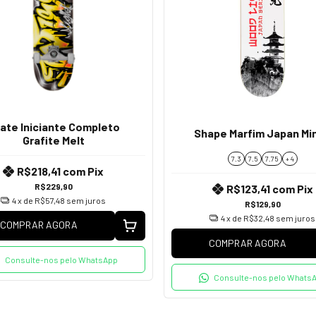
ate Iniciante Completo
Shape Marfim Japan Mi
Grafite Melt
7.3
7.5
7.75
+ 4
R$218,41
com
Pix
R$229,90
R$123,41
com
Pix
4
x de
R$57,48
sem juros
R$129,90
4
x de
R$32,48
sem juros
COMPRAR AGORA
COMPRAR AGORA
Consulte-nos pelo WhatsApp
Consulte-nos pelo Whats