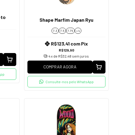
eto
Shape Marfim Japan Ryu
7.3
7.5
7.75
+ 4
R$123,41
com
Pix
R$129,90
4
x de
R$32,48
sem juros
COMPRAR AGORA
App
Consulte-nos pelo WhatsApp