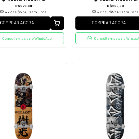
R$229,90
R$229,90
4
x de
R$57,48
sem juros
4
x de
R$57,48
sem juros
COMPRAR AGORA
COMPRAR AGORA
Consulte-nos pelo WhatsApp
Consulte-nos pelo Whats