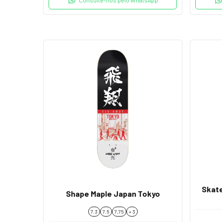
Skate
Shape Maple Japan Tokyo
7.3
7.5
7,75
+ 3