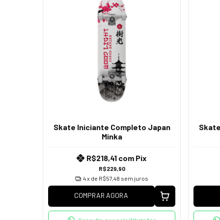
Skate Iniciante Completo Japan
Skate
Minka
R$218,41
com
Pix
R$229,90
4
x de
R$57,48
sem juros
COMPRAR AGORA
Consulte-nos pelo WhatsApp