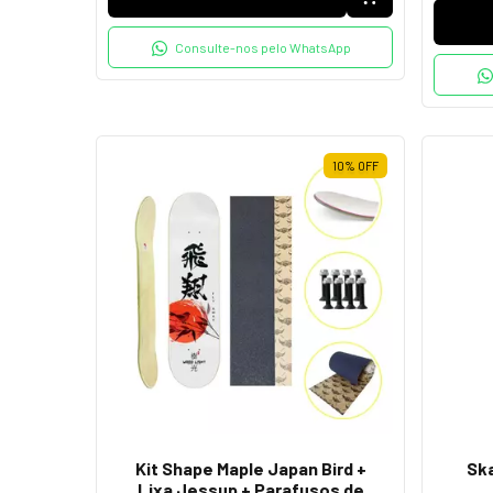
Consulte-nos pelo WhatsApp
10
%
OFF
Kit Shape Maple Japan Bird +
Ska
Lixa Jessup + Parafusos de