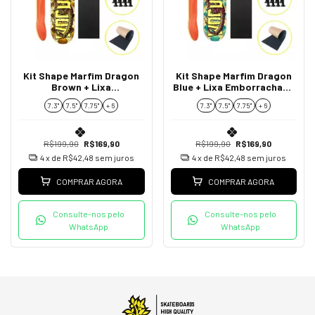
Kit Shape Marfim Dragon
Kit Shape Marfim Dragon
Brown + Lixa
Blue + Lixa Emborrachada
Emborrachada +
+ Parafusos de Base
7.3"
7.5"
7.75''
+ 6
7.3"
7.5"
7.75''
+ 6
Parafusos de Base
R$199,90
R$169,90
R$199,90
R$169,90
4
x de
R$42,48
sem juros
4
x de
R$42,48
sem juros
COMPRAR AGORA
COMPRAR AGORA
Consulte-nos pelo
Consulte-nos pelo
WhatsApp
WhatsApp