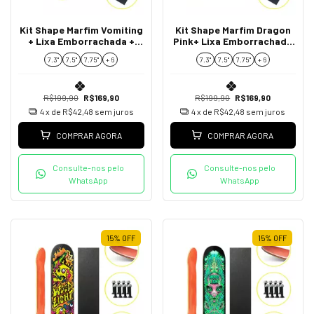
Kit Shape Marfim Vomiting
Kit Shape Marfim Dragon
+ Lixa Emborrachada +
Pink+ Lixa Emborrachada
Parafusos de Base
+ Parafusos de Base
7.3"
7.5"
7.75''
+ 6
7.3"
7.5"
7.75''
+ 6
R$199,90
R$169,90
R$199,90
R$169,90
4
x de
R$42,48
sem juros
4
x de
R$42,48
sem juros
COMPRAR AGORA
COMPRAR AGORA
Consulte-nos pelo
Consulte-nos pelo
WhatsApp
WhatsApp
15
%
OFF
15
%
OFF