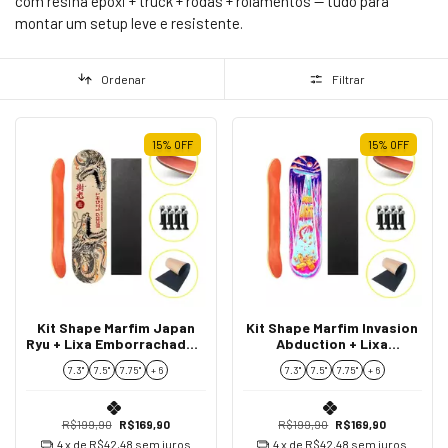
com resina epóxi + truck + rodas + rolamentos — tudo para
montar um setup leve e resistente.
Ordenar
Filtrar
15
%
OFF
15
%
OFF
Kit Shape Marfim Japan
Kit Shape Marfim Invasion
Ryu + Lixa Emborrachada +
Abduction + Lixa
Parafusos de Base
Emborrachada +
7.3"
7.5"
7.75''
+ 6
7.3"
7.5"
7.75''
+ 6
Parafusos de Base
R$199,90
R$169,90
R$199,90
R$169,90
4
x de
R$42,48
sem juros
4
x de
R$42,48
sem juros