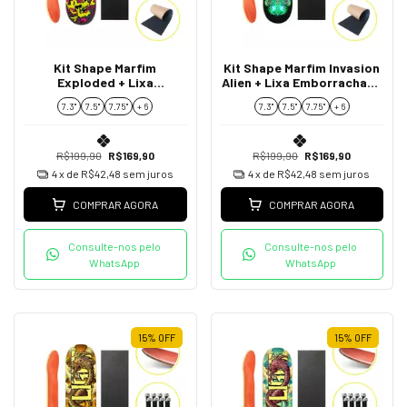
Kit Shape Marfim
Kit Shape Marfim Invasion
Exploded + Lixa
Alien + Lixa Emborrachada
Emborrachada +
+ Parafusos de Base
7.3"
7.5"
7.75''
+ 6
7.3"
7.5"
7.75''
+ 6
Parafusos de Base
R$199,90
R$169,90
R$199,90
R$169,90
4
x de
R$42,48
sem juros
4
x de
R$42,48
sem juros
COMPRAR AGORA
COMPRAR AGORA
Consulte-nos pelo
Consulte-nos pelo
WhatsApp
WhatsApp
15
%
OFF
15
%
OFF