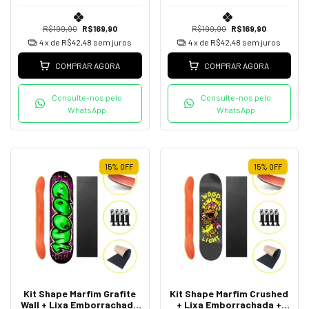
R$199,90
R$169,90
R$199,90
R$169,90
4
x de
R$42,48
sem juros
4
x de
R$42,48
sem juros
COMPRAR AGORA
COMPRAR AGORA
Consulte-nos pelo
Consulte-nos pelo
WhatsApp
WhatsApp
15
%
OFF
15
%
OFF
Kit Shape Marfim Grafite
Kit Shape Marfim Crushed
Wall + Lixa Emborrachada
+ Lixa Emborrachada +