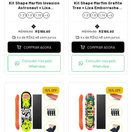
Kit Shape Marfim Invasion
Kit Shape Marfim Grafite
Astronaut + Lixa
Tree + Lixa Emborrachada
Emborrachada +
+ Parafusos de Base
7.3"
7.5"
7.75''
+ 6
7.3"
7.5"
7.75''
+ 6
Parafusos de Base
R$199,90
R$169,90
R$199,90
R$169,90
4
x de
R$42,48
sem juros
4
x de
R$42,48
sem juros
COMPRAR AGORA
COMPRAR AGORA
Consulte-nos pelo
Consulte-nos pelo
WhatsApp
WhatsApp
15
%
OFF
15
%
OFF