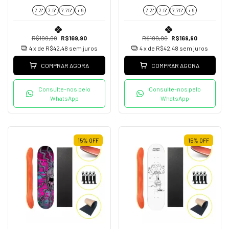
+ Parafusos de Base
Parafusos de Base
7.3"
7.5"
7.75''
+ 6
7.3"
7.5"
7.75''
+ 6
R$199,90
R$169,90
R$199,90
R$169,90
4
x de
R$42,48
sem juros
4
x de
R$42,48
sem juros
COMPRAR AGORA
COMPRAR AGORA
Consulte-nos pelo
Consulte-nos pelo
WhatsApp
WhatsApp
15
%
OFF
15
%
OFF