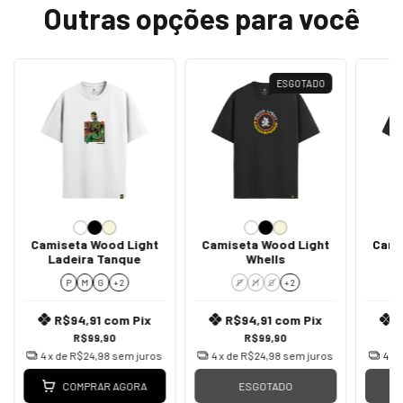
Outras opções para você
ESGOTADO
Camiseta Wood Light
Camiseta Wood Light
Cami
Ladeira Tanque
Whells
P
M
G
+ 2
P
M
G
+ 2
R$94,91
com
Pix
R$94,91
com
Pix
R$99,90
R$99,90
4
x de
R$24,98
sem juros
4
x de
R$24,98
sem juros
4
x 
COMPRAR AGORA
ESGOTADO