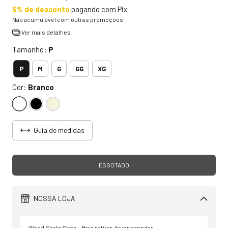
5% de desconto
pagando com Pix
Não acumulável com outras promoções
Ver mais detalhes
Tamanho:
P
P
M
G
GG
XG
Cor:
Branco
Guia de medidas
NOSSA LOJA
Wood Skate Shop - Para retirar, favor agendar