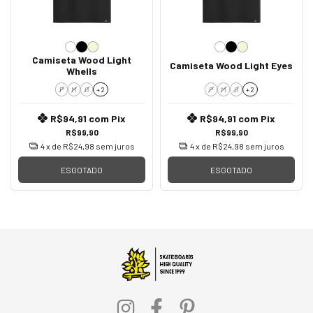
Camiseta Wood Light
Camiseta Wood Light Eyes
Whells
P
M
G
+ 2
P
M
G
+ 2
R$94,91
com
Pix
R$94,91
com
Pix
R$99,90
R$99,90
4
x de
R$24,98
sem juros
4
x de
R$24,98
sem juros
ESGOTADO
ESGOTADO