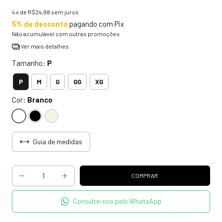
4
x de
R$24,98
sem juros
5% de desconto
pagando com Pix
Não acumulável com outras promoções
Ver mais detalhes
Tamanho:
P
P
M
G
GG
XG
Cor:
Branco
Guia de medidas
Consulte-nos pelo WhatsApp