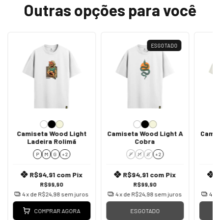
Outras opções para você
ESGOTADO
Camiseta Wood Light
Camiseta Wood Light A
Camis
Ladeira Rolimã
Cobra
P
M
G
+ 2
P
M
G
+ 2
R$94,91
com
Pix
R$94,91
com
Pix
R$99,90
R$99,90
4
x de
R$24,98
sem juros
4
x de
R$24,98
sem juros
4
x 
COMPRAR AGORA
ESGOTADO