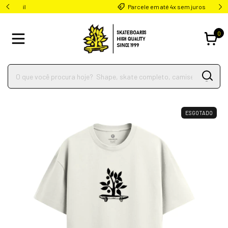
Parcele em até 4x sem juros
0
ESGOTADO