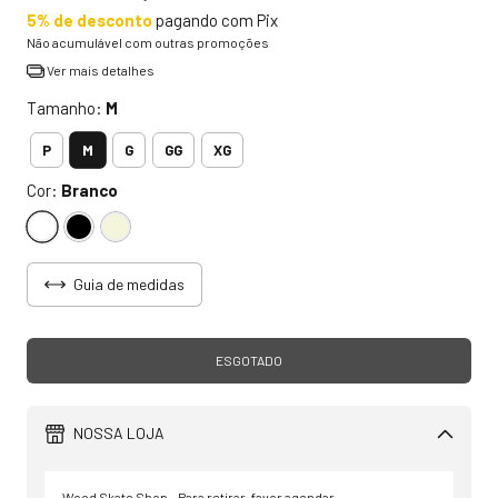
5% de desconto
pagando com Pix
Não acumulável com outras promoções
Ver mais detalhes
Tamanho:
M
M
P
G
GG
XG
Cor:
Branco
Guia de medidas
NOSSA LOJA
Wood Skate Shop - Para retirar, favor agendar