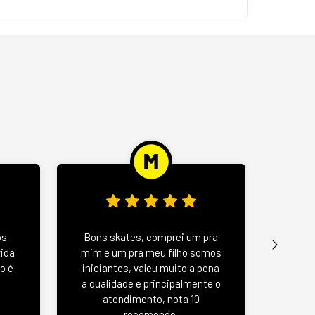
Wood 
os
Bons skates, comprei um pra
u
vida
mim e um pra meu filho somos
negat
o é
iniciantes, valeu muito a pena
se
a qualidade e principalmente o
atendimento, nota 10
recomendo.
Jas