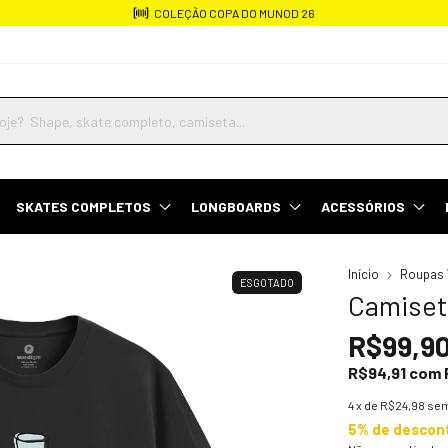
COLEÇÃO COPA DO MUNOD 26
SKATES COMPLETOS
LONGBOARDS
ACESSÓRIOS
Início
Roupas 
ESGOTADO
Camiset
R$99,9
R$94,91
com
4
x de
R$24,98
sem
5% de descon