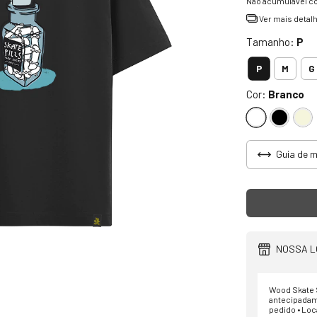
Não acumulável c
Ver mais detal
Tamanho:
P
P
M
G
Cor:
Branco
Guia de 
NOSSA L
Wood Skate S
antecipadam
pedido • Loc