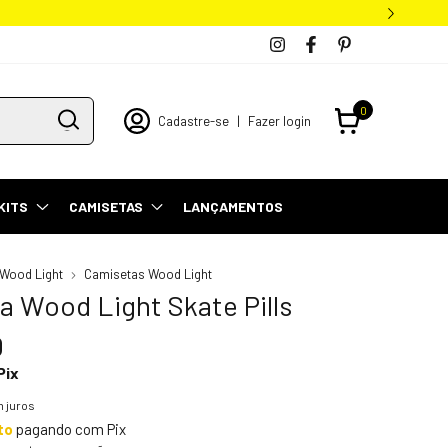
0
Cadastre-se
|
Fazer login
KITS
CAMISETAS
LANÇAMENTOS
Wood Light
Camisetas Wood Light
a Wood Light Skate Pills
0
Pix
 juros
to
pagando com Pix