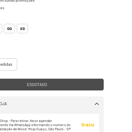
om outras promoções
hes
GG
XG
medidas
OJA
hop - Para retirar, favor agendar
Grátis
ente Via WhatsApp informando o numero do
alização da Wood: Mogi Guaçu, São Paulo - SP