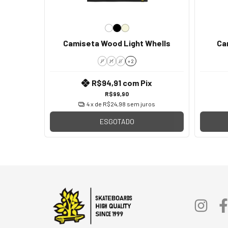
Camiseta Wood Light Whells
Ca
P
M
G
+ 2
R$94,91
com
Pix
R$99,90
4
x de
R$24,98
sem juros
ESGOTADO