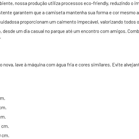
nte, nossa produção utiliza processos eco-friendly, reduzindo o i
istente garantem que a camiseta mantenha sua forma e cor mesmo a
uidadosa proporcionam um caimento impecável, valorizando todos os
ão, desde um dia casual no parque até um encontro com amigos. Comb
.
va, lave à máquina com água fria e cores similares. Evite alvejant
cm.
cm.
cm.
8 cm.
0 cm.