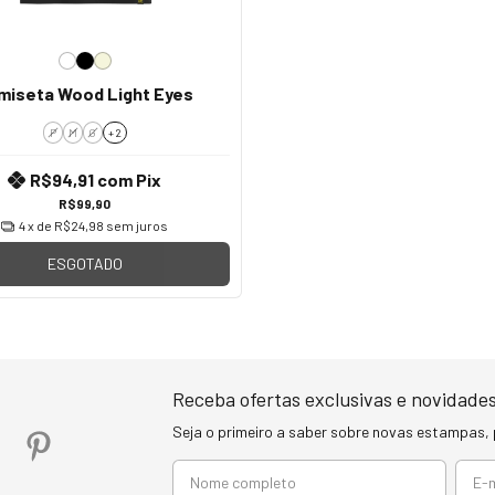
miseta Wood Light Eyes
P
M
G
+ 2
R$94,91
com
Pix
R$99,90
4
x de
R$24,98
sem juros
ESGOTADO
Receba ofertas exclusivas e novidades
Seja o primeiro a saber sobre novas estampas,