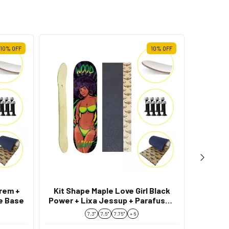
10
%
OFF
10
%
OFF
Trem +
Kit Shape Maple Love Girl Black
Kit Sh
e Base
Power + Lixa Jessup + Parafusos
Head +
de Base
7.3"
7.5"
7.75''
+ 6