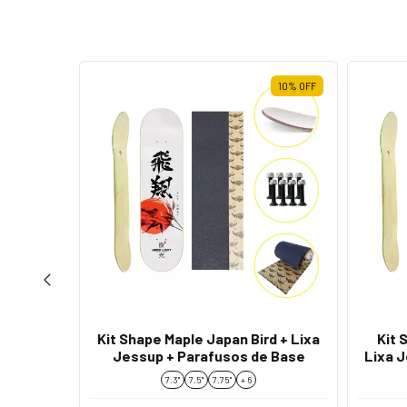
10
%
OFF
10
%
OFF
rl Red
Kit Shape Maple Japan Bird + Lixa
Kit 
rafusos
Jessup + Parafusos de Base
Lixa 
7.3"
7.5"
7.75''
+ 6