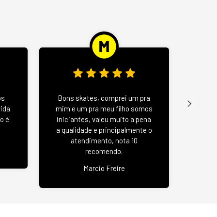
Wood 
os
Bons skates, comprei um pra
u
vida
mim e um pra meu filho somos
negat
o é
iniciantes, valeu muito a pena
se
a qualidade e principalmente o
atendimento, nota 10
recomendo.
Jas
Marcio Freire