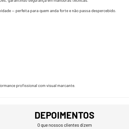
ições, garantindo segurança em manobras técnicas.
sividade — perfeita para quem anda forte e não passa despercebido.
ormance profissional com visual marcante.
DEPOIMENTOS
O que nossos clientes dizem