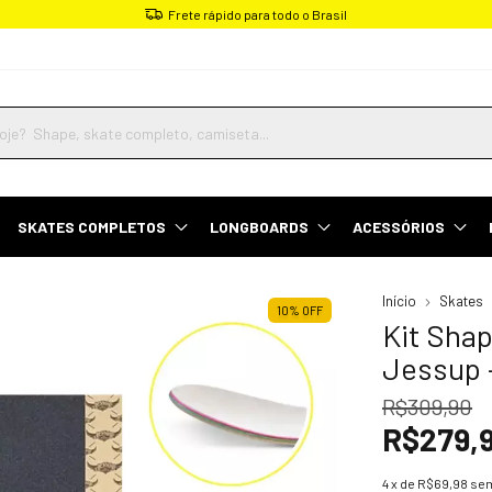
Parcele em até 4x sem juros
SKATES COMPLETOS
LONGBOARDS
ACESSÓRIOS
Início
Skates
10
%
OFF
Kit Shap
Jessup 
R$309,90
R$279,
4
x de
R$69,98
sem