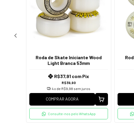
ncia
Roda de Skate Iniciante Wood
Rod
melha
Light Branca 53mm
9mm
R$37,91
com
Pix
R$39,90
x
4
x de
R$9,98
sem juros
os
COMPRAR AGORA
Consulte-nos pelo WhatsApp