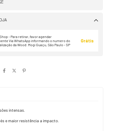
EP
OJA
hop - Para retirar, favor agendar
Grátis
ente Via WhatsApp informando o numero do
alização da Wood: Mogi Guaçu, São Paulo - SP
sões intensas.
és e maior resistência a impacto.