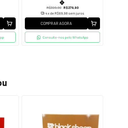
R$309,90
R$279,90
4
x de
R$69,98
sem juros
COMPRAR AGORA
C
App
Consulte-nos pelo WhatsApp
ou