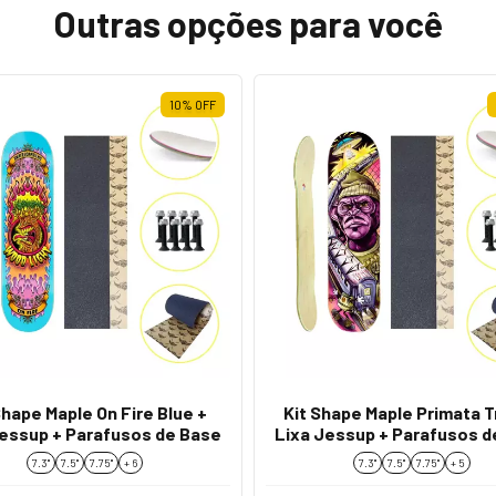
Outras opções para você
10
%
OFF
Shape Maple On Fire Blue +
Kit Shape Maple Primata 
Jessup + Parafusos de Base
Lixa Jessup + Parafusos d
7.3"
7.5"
7.75''
+ 6
7.3"
7.5"
7.75''
+ 5