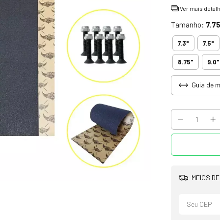
Ver mais detal
Tamanho:
7.75
7.3"
7.5"
8.75"
9.0"
Guia de 
MEIOS DE