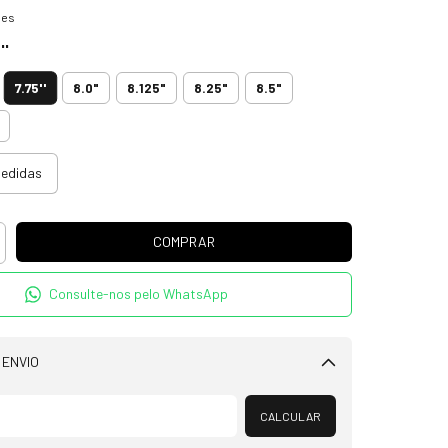
hes
''
7.75''
8.0"
8.125"
8.25"
8.5"
medidas
Consulte-nos pelo WhatsApp
 ENVIO
Alterar CEP
CALCULAR