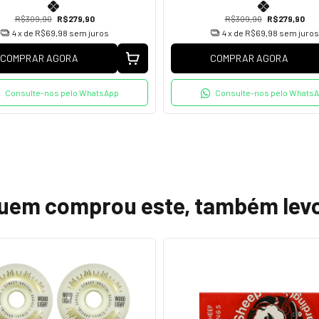
R$309,90
R$279,90
R$309,90
R$279,90
4
x de
R$69,98
sem juros
4
x de
R$69,98
sem juros
COMPRAR AGORA
COMPRAR AGORA
Consulte-nos pelo WhatsApp
Consulte-nos pelo Whats
uem comprou este, também lev