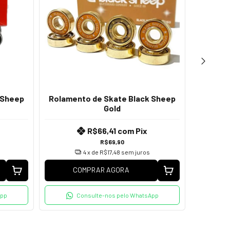
 Sheep
Rolamento de Skate Black Sheep
Rola
Gold
R$66,41
com
Pix
R$69,90
4
x de
R$17,48
sem juros
COMPRAR AGORA
C
App
Consulte-nos pelo WhatsApp