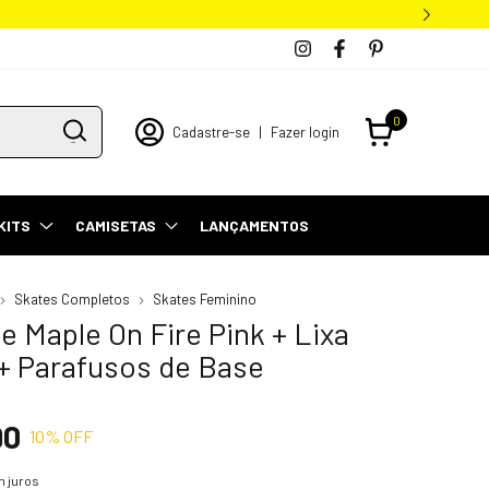
0
Cadastre-se
|
Fazer login
KITS
CAMISETAS
LANÇAMENTOS
Skates Completos
Skates Feminino
e Maple On Fire Pink + Lixa
+ Parafusos de Base
90
10
% OFF
 juros