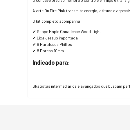
O concave preciso melhora o controle em flips e trans
A arte On Fire Pink transmite energia, atitude e agres
O kit completo acompanha:
✔ Shape Maple Canadense Wood Light
✔ Lixa Jessup importada
✔ 8 Parafusos Phillips
✔ 8 Porcas 10mm
Indicado para:
Skatistas intermediários e avançados que buscam perf