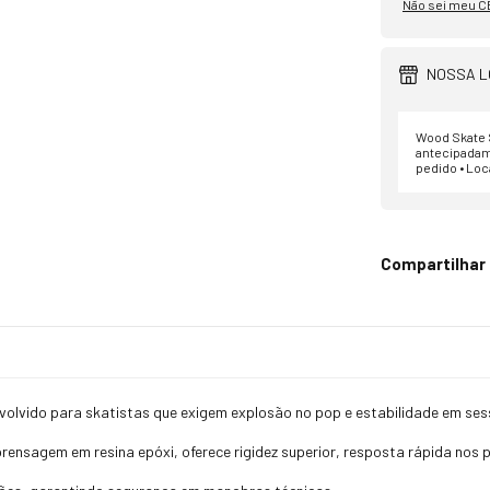
Não sei meu C
NOSSA L
Wood Skate S
antecipadam
pedido • Loc
Compartilhar
volvido para skatistas que exigem explosão no pop e estabilidade em ses
ensagem em resina epóxi, oferece rigidez superior, resposta rápida nos p