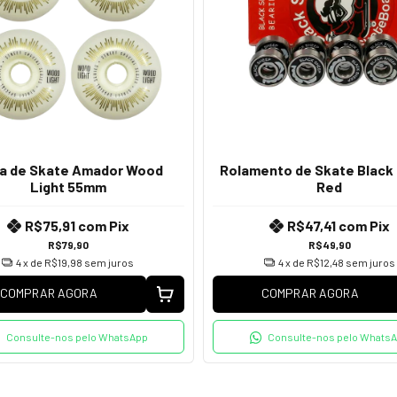
a de Skate Amador Wood
Rolamento de Skate Black
Light 55mm
Red
R$75,91
com
Pix
R$47,41
com
Pix
R$79,90
R$49,90
4
x de
R$19,98
sem juros
4
x de
R$12,48
sem juros
COMPRAR AGORA
COMPRAR AGORA
Consulte-nos pelo WhatsApp
Consulte-nos pelo Whats