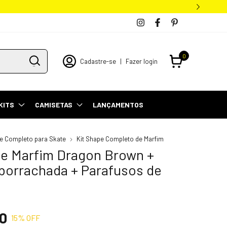
0
Cadastre-se
|
Fazer login
KITS
CAMISETAS
LANÇAMENTOS
pe Completo para Skate
Kit Shape Completo de Marfim
pe Marfim Dragon Brown +
borrachada + Parafusos de
0
15
% OFF