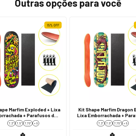
Outras opções para você
15
%
OFF
hape Marfim Exploded + Lixa
Kit Shape Marfim Dragon B
rrachada + Parafusos de
Lixa Emborrachada + Par
Base
de Base
7.3"
7.5"
7.75''
+ 6
7.3"
7.5"
7.75''
+ 6