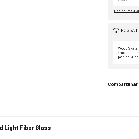
Não sei meu C
NOSSA L
Wood Skate S
antecipadam
pedido • Loc
Compartilhar
 Light Fiber Glass