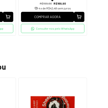
R$199,90
R$169,90
4
x de
R$42,48
sem juros
COMPRAR AGORA
C
App
Consulte-nos pelo WhatsApp
ou