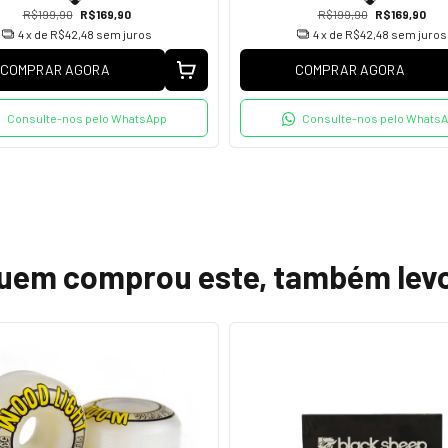
R$199,90
R$169,90
R$199,90
R$169,90
4
x de
R$42,48
sem juros
4
x de
R$42,48
sem juros
COMPRAR AGORA
COMPRAR AGORA
Consulte-nos pelo WhatsApp
Consulte-nos pelo Whats
uem comprou este, também lev