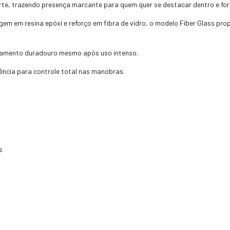
orte, trazendo presença marcante para quem quer se destacar dentro e for
m em resina epóxi e reforço em fibra de vidro, o modelo Fiber Glass propo
bamento duradouro mesmo após uso intenso.
ência para controle total nas manobras.
s