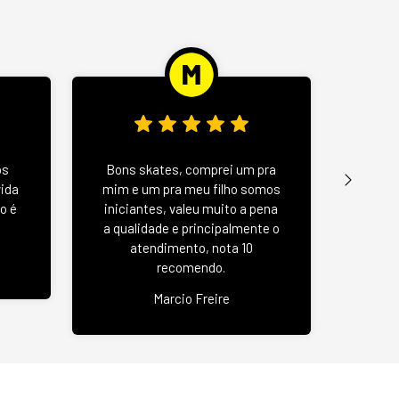
Wood 
os
Bons skates, comprei um pra
u
vida
mim e um pra meu filho somos
negat
o é
iniciantes, valeu muito a pena
se
a qualidade e principalmente o
atendimento, nota 10
recomendo.
Jas
Marcio Freire