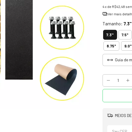
4
x de
R$42,48
sem
Ver mais detal
Tamanho:
7.3"
7.3"
7.5"
8.75"
9.0"
Guia de 
MEIOS DE