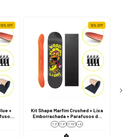
15
%
OFF
15
%
OFF
lue +
Kit Shape Marfim Crushed + Lixa
Kit Sh
afusos
Emborrachada + Parafusos de
Embor
Base
7.3"
7.5"
7.75''
+ 6