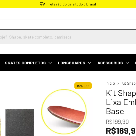
Parcele em até 4x sem juros
SKATES COMPLETOS
LONGBOARDS
ACESSÓRIOS
Início
Kit Sha
15
%
OFF
Kit Sha
Lixa Em
Base
R$199,90
R$169,9