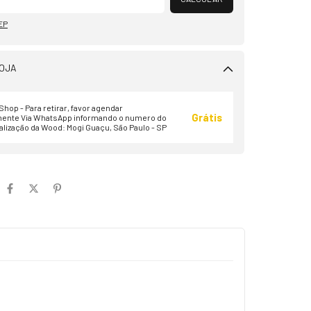
EP
OJA
hop - Para retirar, favor agendar
Grátis
ente Via WhatsApp informando o numero do
alização da Wood: Mogi Guaçu, São Paulo - SP