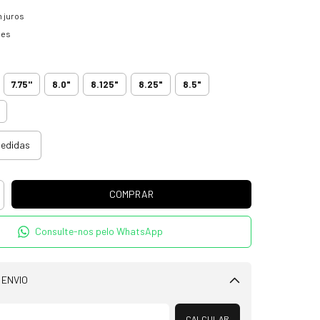
 juros
hes
7.75''
8.0"
8.125"
8.25"
8.5"
medidas
Consulte-nos pelo WhatsApp
 ENVIO
Alterar CEP
CALCULAR