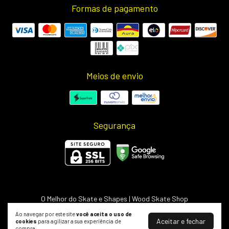
Formas de pagamento
Meios de envio
Segurança
O Melhor do Skate e Shapes | Wood Skate Shop
©2026. Wood Light - 50703498000127. Todos os direitos reservados.
Ao navegar por este site
você aceita o uso de
Aceitar e fechar
cookies
para agilizar a sua experiência de
compra.