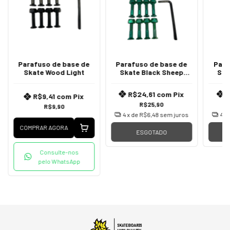
Parafuso de base de
Parafuso de base de
Para
Skate Wood Light
Skate Black Sheep
Ska
Verde
R$24,61
com
Pix
R$9,41
com
Pix
R$25,90
R$9,90
4
x de
R$6,48
sem juros
4
x
COMPRAR AGORA
ESGOTADO
Consulte-nos
pelo WhatsApp