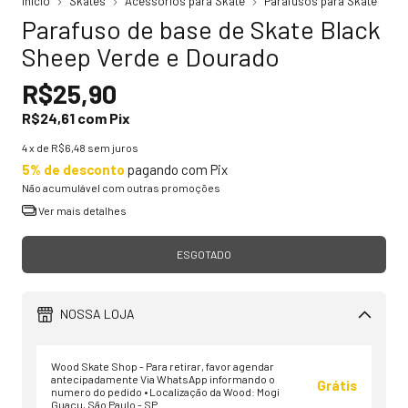
Início
Skates
Acessórios para Skate
Parafusos para Skate
Parafuso de base de Skate Black
Sheep Verde e Dourado
R$25,90
R$24,61
com
Pix
4
x de
R$6,48
sem juros
5% de desconto
pagando com Pix
Não acumulável com outras promoções
Ver mais detalhes
NOSSA LOJA
Wood Skate Shop - Para retirar, favor agendar
antecipadamente Via WhatsApp informando o
Grátis
numero do pedido • Localização da Wood: Mogi
Guaçu, São Paulo - SP