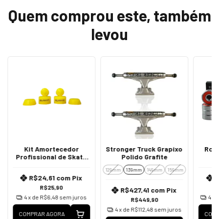
Quem comprou este, também
levou
Kit Amortecedor
Stronger Truck Grapixo
Rol
Profissional de Skate
Polido Grafite
95A Barril
129mm
139mm
149mm
159mm
R$24,61
com
Pix
R$25,90
R$427,41
com
Pix
4
x de
R$6,48
sem juros
4
x 
R$449,90
4
x de
R$112,48
sem juros
COMPRAR AGORA
COMP