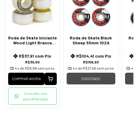
Roda de Skate Iniciante
Roda de Skate Black
Roda
Wood Light Branca
Sheep 55mm 102A
53mm
R$37,91
com
Pix
R$104,41
com
Pix
R
R$39,90
R$109,90
4
x de
R$9,98
sem juros
4
x de
R$27,48
sem juros
4
x 
COMPRAR AGORA
ESGOTADO
Consulte-nos
pelo WhatsApp