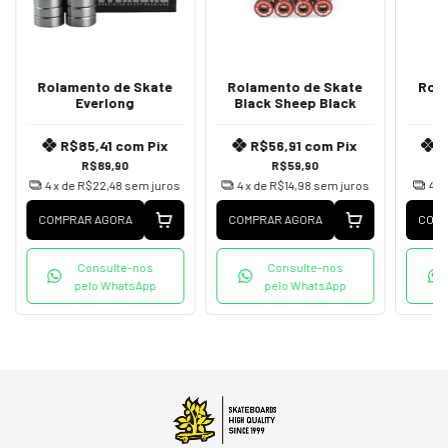
Rolamento de Skate
Rolamento de Skate
Rol
Everlong
Black Sheep Black
R$85,41
com
Pix
R$56,91
com
Pix
R
R$89,90
R$59,90
4
x de
R$22,48
sem juros
4
x de
R$14,98
sem juros
4
x
COMPRAR AGORA
COMPRAR AGORA
COMP
Consulte-nos
Consulte-nos
pelo WhatsApp
pelo WhatsApp