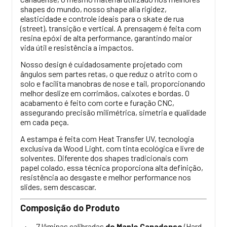
shapes do mundo, nosso shape alia rigidez,
elasticidade e controle ideais para o skate de rua
(street), transição e vertical. A prensagem é feita com
resina epóxi de alta performance, garantindo maior
vida útil e resistência a impactos.
Nosso design é cuidadosamente projetado com
ângulos sem partes retas, o que reduz o atrito com o
solo e facilita manobras de nose e tail, proporcionando
melhor deslize em corrimãos, caixotes e bordas. O
acabamento é feito com corte e furação CNC,
assegurando precisão milimétrica, simetria e qualidade
em cada peça.
A estampa é feita com Heat Transfer UV, tecnologia
exclusiva da Wood Light, com tinta ecológica e livre de
solventes. Diferente dos shapes tradicionais com
papel colado, essa técnica proporciona alta definição,
resistência ao desgaste e melhor performance nos
slides, sem descascar.
Composição do Produto
7 lâminas calibradas
de Maple Canadense
(Hard
·