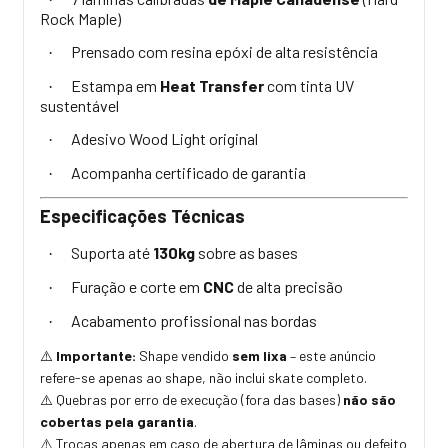
Rock Maple)
Prensado com resina epóxi de alta resistência
·
Estampa em
Heat Transfer
com tinta UV
·
sustentável
Adesivo Wood Light original
·
Acompanha certificado de garantia
·
Especificações Técnicas
Suporta até
130kg
sobre as bases
·
Furação e corte em
CNC
de alta precisão
·
Acabamento profissional nas bordas
·
Importante:
Shape vendido
sem lixa
– este anúncio
⚠️
refere-se apenas ao shape, não inclui skate completo.
Quebras por erro de execução (fora das bases)
não são
⚠️
cobertas pela garantia
.
Trocas apenas em caso de abertura de lâminas ou defeito
⚠️