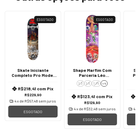
ESGOTADO
ESGOTADO
Skate Iniciante
Shape Marfim Com
Sh
Completo Pro Model
Parceria Léo
Par
Caina
Novamente
7.3
7.5
7.75
+ 4
7
R$218,41
com
Pix
R$229,90
R$123,41
com
Pix
R
4
x de
R$57,48
sem juros
R$129,90
4
x de
R$32,48
sem juros
4
x 
ESGOTADO
ESGOTADO