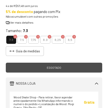
4
x de
R$57,48
sem juros
5% de desconto
pagando com Pix
Não acumulável com outras promoções
Ver mais detalhes
Tamanho:
7.3
7.3
7.5
7,75
8.0
8,25
8,5
Guia de medidas
NOSSA LOJA
Wood Skate Shop - Para retirar, favor agendar
antecipadamente Via WhatsApp informando o
Grátis
numero do pedido • Localização da Wood: Mogi
Guaçu, São Paulo - SP