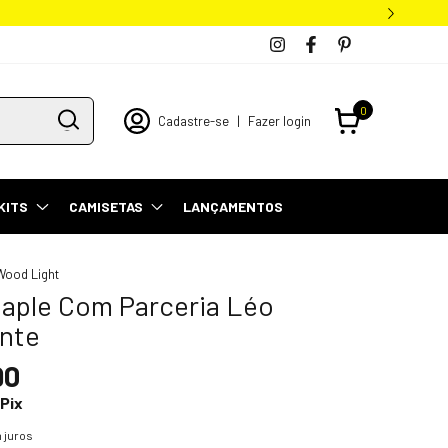
 para todo o Brasil
0
Cadastre-se
|
Fazer login
KITS
CAMISETAS
LANÇAMENTOS
Wood Light
aple Com Parceria Léo
nte
90
Pix
 juros