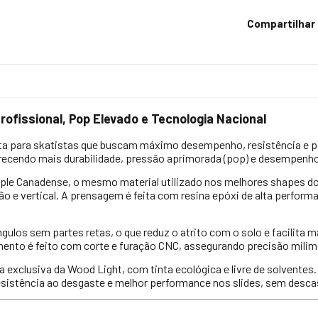
Compartilhar
ofissional, Pop Elevado e Tecnologia Nacional
ita para skatistas que buscam máximo desempenho, resistência e po
recendo mais durabilidade, pressão aprimorada (pop) e desempenh
ple Canadense, o mesmo material utilizado nos melhores shapes do 
ção e vertical. A prensagem é feita com resina epóxi de alta performa
os sem partes retas, o que reduz o atrito com o solo e facilita m
ento é feito com corte e furação CNC, assegurando precisão milimé
a exclusiva da Wood Light, com tinta ecológica e livre de solventes
resistência ao desgaste e melhor performance nos slides, sem desca