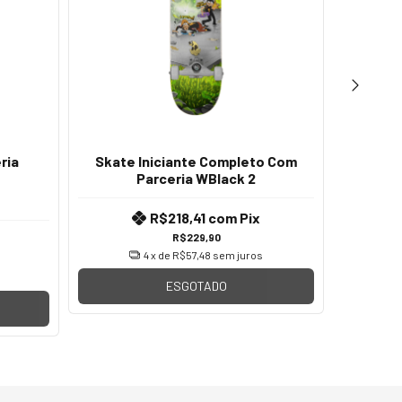
ria
Skate Iniciante Completo Com
Skate
Parceria WBlack 2
R$218,41
com
Pix
R$229,90
4
x de
R$57,48
sem juros
ESGOTADO