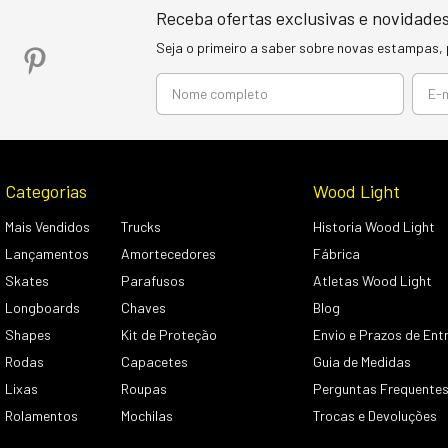
Receba ofertas exclusivas e novidades
Seja o primeiro a saber sobre novas estampas,
Categorias
Wood Light
Mais Vendidos
Trucks
Historia Wood Light
Lançamentos
Amortecedores
Fábrica
Skates
Parafusos
Atletas Wood Light
Longboards
Chaves
Blog
Shapes
Kit de Proteção
Envio e Prazos de Ent
Rodas
Capacetes
Guia de Medidas
Lixas
Roupas
Perguntas Frequente
Rolamentos
Mochilas
Trocas e Devoluções