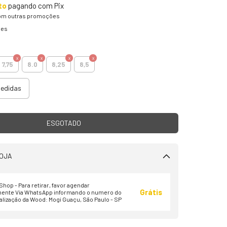
to
pagando com Pix
om outras promoções
hes
7,75
8.0
8,25
8,5
medidas
OJA
hop - Para retirar, favor agendar
Grátis
ente Via WhatsApp informando o numero do
alização da Wood: Mogi Guaçu, São Paulo - SP