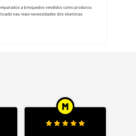
 comparados a brinquedos vendidos como produtos
 focado nas reais necessidades dos skatistas
Wood 