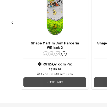
ceria
Shape Marfim Com Parceria
Shape
WBlack 2
7.3
7.5
7,75
+ 4
x
R$123,41
com
Pix
R$129,90
os
4
x de
R$32,48
sem juros
ESGOTADO