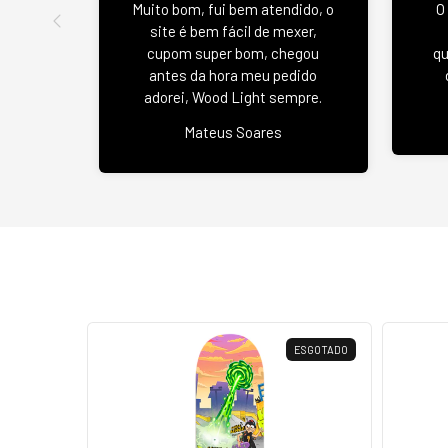
Muito bom, fui bem atendido, o
O
site é bem fácil de mexer,
cupom super bom, chegou
qu
antes da hora meu pedido
adorei, Wood Light sempre.
Mateus Soares
ESGOTADO
ESGOTADO