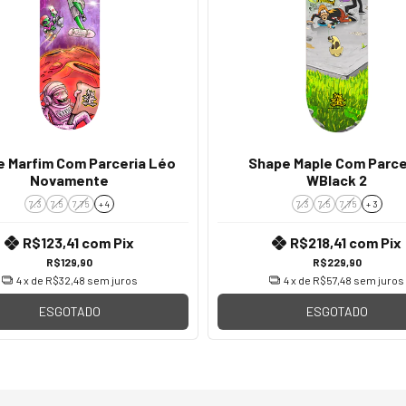
 Marfim Com Parceria Léo
Shape Maple Com Parce
Novamente
WBlack 2
7.3
7.5
7.75
+ 4
7.3
7.5
7,75
+ 3
R$123,41
com
Pix
R$218,41
com
Pix
R$129,90
R$229,90
4
x de
R$32,48
sem juros
4
x de
R$57,48
sem juros
ESGOTADO
ESGOTADO