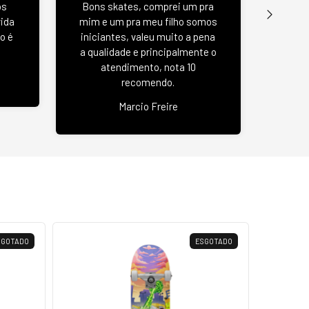
os
Bons skates, comprei um pra
u
vida
mim e um pra meu filho somos
negat
o é
iniciantes, valeu muito a pena
se
a qualidade e principalmente o
atendimento, nota 10
recomendo.
Jas
Marcio Freire
SGOTADO
ESGOTADO