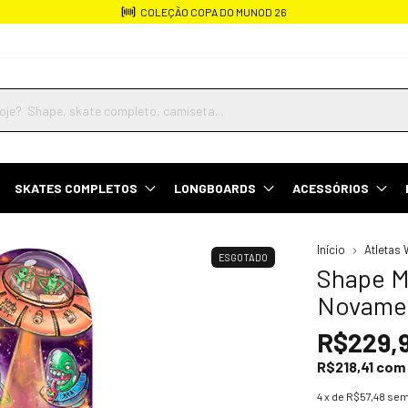
Frete rápido
SKATES COMPLETOS
LONGBOARDS
ACESSÓRIOS
Início
Atletas 
ESGOTADO
Shape M
Novame
R$229,
R$218,41
com
4
x de
R$57,48
sem