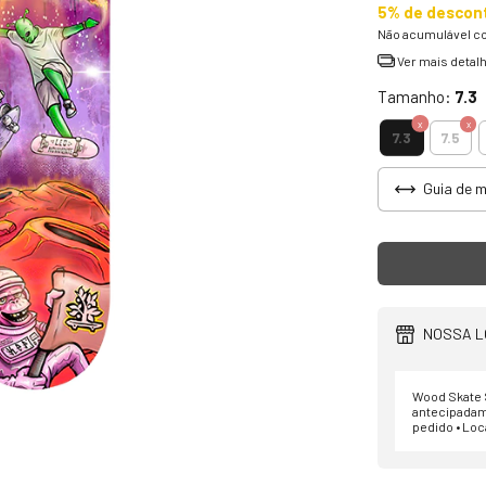
5% de descon
Não acumulável c
Ver mais detal
Tamanho:
7.3
7.3
7.5
Guia de 
NOSSA L
Wood Skate S
antecipadam
pedido • Loc