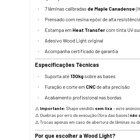
7 lâminas calibradas
de Maple Canadense
(H
·
Prensado com resina epóxi de alta resistênci
·
Estampa em
Heat Transfer
com tinta UV su
·
Adesivo Wood Light original
·
Acompanha certificado de garantia
·
Especificações Técnicas
Suporta até
130kg
sobre as bases
·
Furação e corte em
CNC
de alta precisão
·
Acabamento profissional nas bordas
·
Importante:
Shape vendido
sem lixa
– este anúncio
⚠️
Quebras por erro de execução (fora das bases)
não 
⚠️
Trocas apenas em caso de abertura de lâminas ou de
⚠️
Por que escolher a Wood Light?