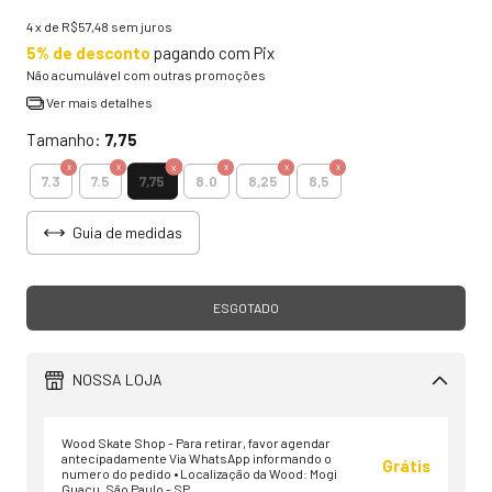
4
x de
R$57,48
sem juros
5% de desconto
pagando com Pix
Não acumulável com outras promoções
Ver mais detalhes
Tamanho:
7,75
7,75
7.3
7.5
8.0
8,25
8,5
Guia de medidas
NOSSA LOJA
Wood Skate Shop - Para retirar, favor agendar
antecipadamente Via WhatsApp informando o
Grátis
numero do pedido • Localização da Wood: Mogi
Guaçu, São Paulo - SP