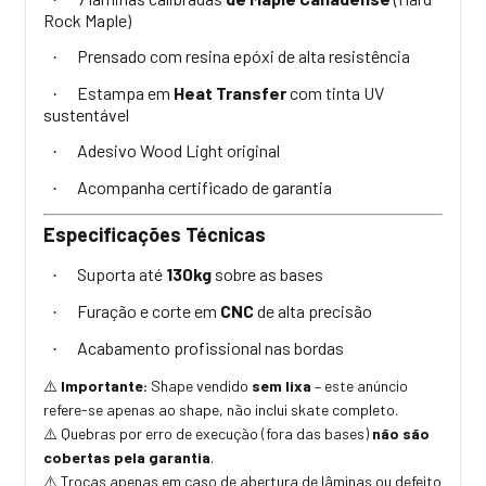
Rock Maple)
Prensado com resina epóxi de alta resistência
·
Estampa em
Heat Transfer
com tinta UV
·
sustentável
Adesivo Wood Light original
·
Acompanha certificado de garantia
·
Especificações Técnicas
Suporta até
130kg
sobre as bases
·
Furação e corte em
CNC
de alta precisão
·
Acabamento profissional nas bordas
·
Importante:
Shape vendido
sem lixa
– este anúncio
⚠️
refere-se apenas ao shape, não inclui skate completo.
Quebras por erro de execução (fora das bases)
não são
⚠️
cobertas pela garantia
.
Trocas apenas em caso de abertura de lâminas ou defeito
⚠️