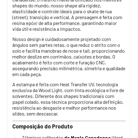
shapes do mundo, nosso shape alia rigidez,
elasticidade e controle ideais para o skate de rua
(street), transição e vertical. A prensagem é feita com
resina epóxi de alta performance, garantindo maior
vida útil e resistência a impactos.
Nosso design é cuidadosamente projetado com
ângulos sem partes retas, o que reduz o atrito com o
solo e facilita manobras de nose e tail, proporcionando
melhor deslize em corrimãos, caixotes e bordas. O
acabamento é feito com corte e furação CNC,
assegurando precisão milimétrica, simetria e qualidade
em cada peça.
A estampa é feita com Heat Transfer UV, tecnologia
exclusiva da Wood Light, com tinta ecológica e livre de
solventes. Diferente dos shapes tradicionais com
papel colado, essa técnica proporciona alta definição,
resistência ao desgaste e melhor performance nos
slides, sem descascar.
Composição do Produto
7 lâminas calibradas
de Maple Canadense
(Hard
·