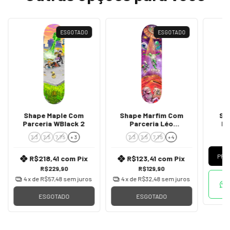
ESGOTADO
ESGOTADO
Shape Maple Com
Shape Marfim Com
Sh
Parceria WBlack 2
Parceria Léo
Pa
Novamente
7.3
7.5
7,75
+ 3
7.3
7.5
7.75
+ 4
7
PRE
R$218,41
com
Pix
R$123,41
com
Pix
R$229,90
R$129,90
4
x de
R$57,48
sem juros
4
x de
R$32,48
sem juros
ESGOTADO
ESGOTADO