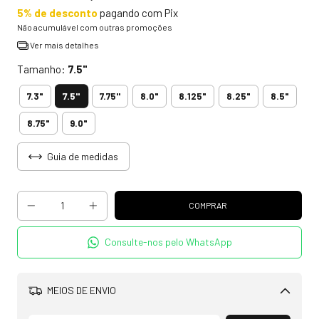
5% de desconto
pagando com Pix
Não acumulável com outras promoções
Ver mais detalhes
Tamanho:
7.5"
7.5"
7.3"
7.75''
8.0"
8.125"
8.25"
8.5"
8.75"
9.0"
Guia de medidas
Consulte-nos pelo WhatsApp
MEIOS DE ENVIO
Alterar CEP