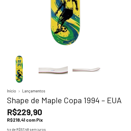
Início
Lançamentos
Shape de Maple Copa 1994 – EUA
R$229,90
R$218,41
com
Pix
4
x de
R$57,48
sem juros