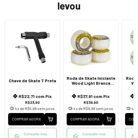
levou
Roda de Skate Iniciante
Roda 
Chave de Skate T Preta
Wood Light Branca
Wo
53mm
R$22,71
com
Pix
R$37,91
com
Pix
R$23,90
R$39,90
4
x de
R$5,98
sem juros
4
x de
R$9,98
sem juros
4
x 
COMPRAR AGORA
COMPRAR AGORA
COMP
Consulte-nos
Consulte-nos