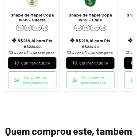
Shape de Maple Copa
Shape de Maple Copa
Shap
1958 – Suécia
1962 – Chile
1
7.3"
7.5"
7.75''
+ 6
7.3"
7.5"
7.75''
+ 6
7.
R$218,41
com
Pix
R$218,41
com
Pix
R
R$229,90
R$229,90
4
x de
R$57,48
sem juros
4
x de
R$57,48
sem juros
4
x 
COMPRAR AGORA
COMPRAR AGORA
Consulte-nos
Consulte-nos
pelo WhatsApp
pelo WhatsApp
Quem comprou este, também