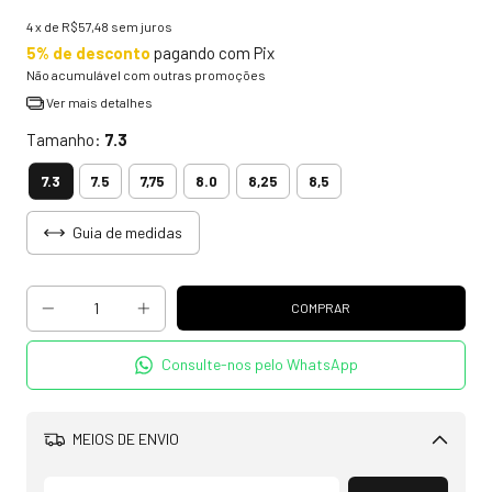
4
x de
R$57,48
sem juros
5% de desconto
pagando com Pix
Não acumulável com outras promoções
Ver mais detalhes
Tamanho:
7.3
7.3
7.5
7,75
8.0
8,25
8,5
Guia de medidas
Consulte-nos pelo WhatsApp
MEIOS DE ENVIO
Alterar CEP