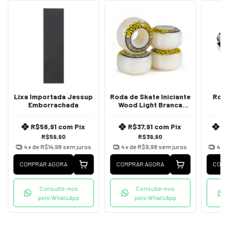
Lixa Importada Jessup
Roda de Skate Iniciante
Rol
Emborrachada
Wood Light Branca
53mm
R$56,91
com
Pix
R$37,91
com
Pix
R
R$59,90
R$39,90
4
x de
R$14,98
sem juros
4
x de
R$9,98
sem juros
4
x 
COMPRAR AGORA
COMPRAR AGORA
COMP
Consulte-nos
Consulte-nos
pelo WhatsApp
pelo WhatsApp