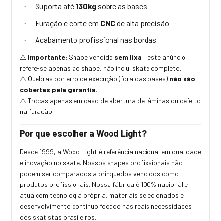
Suporta até
130kg
sobre as bases
·
Furação e corte em
CNC
de alta precisão
·
Acabamento profissional nas bordas
·
Importante:
Shape vendido
sem lixa
– este anúncio
⚠️
refere-se apenas ao shape, não inclui skate completo.
Quebras por erro de execução (fora das bases)
não são
⚠️
cobertas pela garantia
.
Trocas apenas em caso de abertura de lâminas ou defeito
⚠️
na furação.
Por que escolher a Wood Light?
Desde 1999, a Wood Light é referência nacional em qualidade
e inovação no skate. Nossos shapes profissionais não
podem ser comparados a brinquedos vendidos como
produtos profissionais. Nossa fábrica é 100% nacional e
atua com tecnologia própria, materiais selecionados e
desenvolvimento contínuo focado nas reais necessidades
dos skatistas brasileiros.