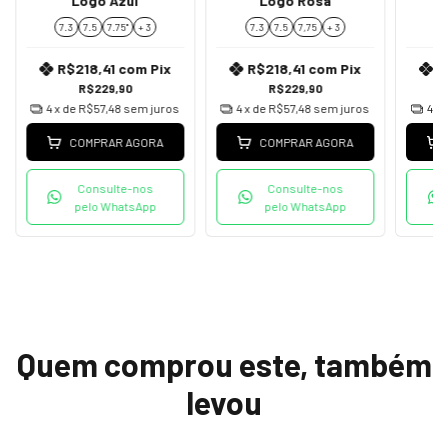
Logo Azul
Logo Rosa
7.3
7.5
7.75''
+ 3
7.3
7.5
7,75
+ 3
7
R$218,41
com
Pix
R$218,41
com
Pix
R
R$229,90
R$229,90
4
x de
R$57,48
sem juros
4
x de
R$57,48
sem juros
4
x 
COMPRAR AGORA
COMPRAR AGORA
Consulte-nos
Consulte-nos
pelo WhatsApp
pelo WhatsApp
Quem comprou este, também
levou