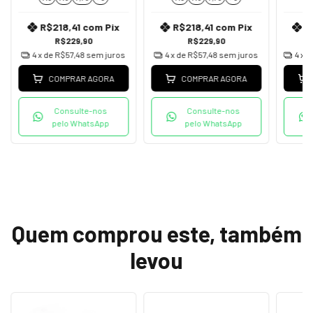
R$218,41
com
Pix
R$218,41
com
Pix
R
R$229,90
R$229,90
4
x de
R$57,48
sem juros
4
x de
R$57,48
sem juros
4
x 
COMPRAR AGORA
COMPRAR AGORA
Consulte-nos
Consulte-nos
pelo WhatsApp
pelo WhatsApp
Quem comprou este, também
levou