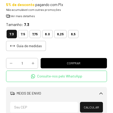
5% de desconto
pagando com Pix
Não acumulável com outras promoções
Ver mais detalhes
Tamanho:
7.3
7.3
7.5
7,75
8.0
8,25
8,5
Guia de medidas
Consulte-nos pelo WhatsApp
MEIOS DE ENVIO
Alterar CEP
CALCULAR