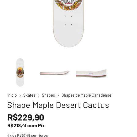
Início
Skates
Shapes
Shapes de Maple Canadense
Shape Maple Desert Cactus
R$229,90
R$218,41
com
Pix
4
x de
R$57,48
sem juros