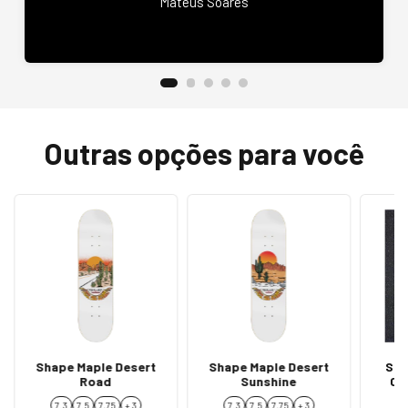
Mateus Soares
Outras opções para você
Shape Maple Desert
Shape Maple Desert
Ska
Road
Sunshine
Co
7.3
7.5
7,75
+ 3
7.3
7.5
7,75
+ 3
7