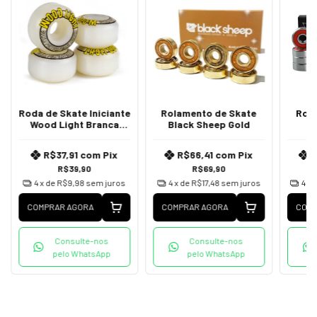
Roda de Skate Iniciante
Rolamento de Skate
Rol
Wood Light Branca
Black Sheep Gold
53mm
R$37,91
com
Pix
R$66,41
com
Pix
R$39,90
R$69,90
4
x de
R$9,98
sem juros
4
x de
R$17,48
sem juros
4
x 
COMPRAR AGORA
COMPRAR AGORA
COMP
Consulte-nos
Consulte-nos
pelo WhatsApp
pelo WhatsApp