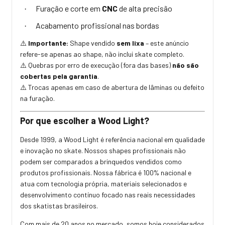
Furação e corte em
CNC
de alta precisão
·
Acabamento profissional nas bordas
·
Importante:
Shape vendido
sem lixa
– este anúncio
⚠️
refere-se apenas ao shape, não inclui skate completo.
Quebras por erro de execução (fora das bases)
não são
⚠️
cobertas pela garantia
.
Trocas apenas em caso de abertura de lâminas ou defeito
⚠️
na furação.
Por que escolher a Wood Light?
Desde 1999, a Wood Light é referência nacional em qualidade
e inovação no skate. Nossos shapes profissionais não
podem ser comparados a brinquedos vendidos como
produtos profissionais. Nossa fábrica é 100% nacional e
atua com tecnologia própria, materiais selecionados e
desenvolvimento contínuo focado nas reais necessidades
dos skatistas brasileiros.
Com mais de 20 anos no mercado, somos hoje considerados