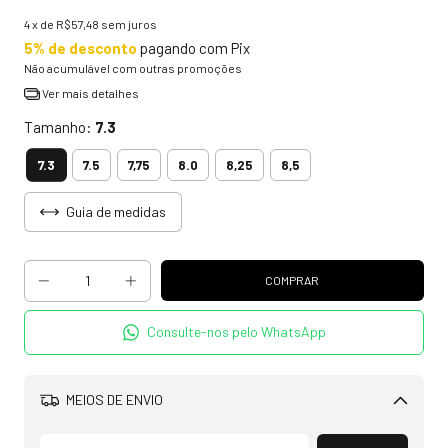
4
x de
R$57,48
sem juros
5% de desconto
pagando com Pix
Não acumulável com outras promoções
Ver mais detalhes
Tamanho:
7.3
7.3
7.5
7,75
8.0
8,25
8,5
Guia de medidas
Consulte-nos pelo WhatsApp
MEIOS DE ENVIO
Alterar CEP