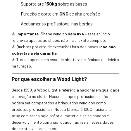
Suporta até
130kg
sobre as bases
·
Furação e corte em
CNC
de alta precisão
·
Acabamento profissional nas bordas
·
Importante:
Shape vendido
sem lixa
– este anúncio
⚠️
refere-se apenas ao shape, não inclui skate completo.
Quebras por erro de execução (fora das bases)
não são
⚠️
cobertas pela garantia
.
Trocas apenas em caso de abertura de lâminas ou defeito
⚠️
na furação.
Por que escolher a Wood Light?
Desde 1999, a Wood Light é referência nacional em qualidade
e inovação no skate. Nossos shapes profissionais não
podem ser comparados a brinquedos vendidos como
produtos profissionais. Nossa fábrica é 100% nacional e
atua com tecnologia própria, materiais selecionados e
desenvolvimento contínuo focado nas reais necessidades
dos skatistas brasileiros.