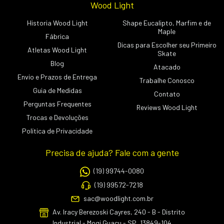
Wood Light
Historia Wood Light
Shape Eucalipto, Marfim e de
Maple
Fábrica
Dicas para Escolher seu Primeiro
Atletas Wood Light
Skate
Blog
Atacado
Envio e Prazos de Entrega
Trabalhe Conosco
Guia de Medidas
Contato
Perguntas Frequentes
Reviews Wood Light
Trocas e Devoluções
Política de Privacidade
Precisa de ajuda? Fale com a gente
(19) 99744-0080
(19) 99572-7218
sac@woodlight.com.br
Av. Iracy Berezoski Cayres, 240 - B - Distrito
Industrial - Mogi Guaçu - SP, 13849-104