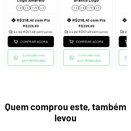
Logo Amarelo
Branco Logo
P
7.3
7.5
7,75
+ 3
7.3
7.5
7,75
+ 3
7
R$218,41
com
Pix
R$218,41
com
Pix
R
R$229,90
R$229,90
4
x de
R$57,48
sem juros
4
x de
R$57,48
sem juros
4
x 
COMPRAR AGORA
COMPRAR AGORA
Consulte-nos
Consulte-nos
pelo WhatsApp
pelo WhatsApp
Quem comprou este, também
levou