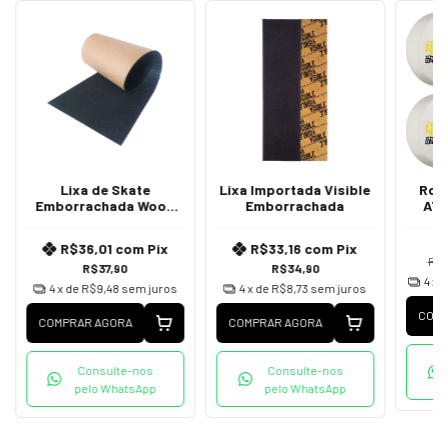
Lixa de Skate
Lixa Importada Visible
Rod
Emborrachada Wood
Emborrachada
ATF
Light
R$36,01
com
Pix
R$33,16
com
Pix
R$5
R$37,90
R$34,90
4
x 
4
x de
R$9,48
sem juros
4
x de
R$8,73
sem juros
COMP
COMPRAR AGORA
COMPRAR AGORA
Consulte-nos
Consulte-nos
pelo WhatsApp
pelo WhatsApp