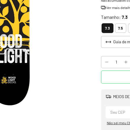
Não acumulável c
Ver mais detal
Tamanho:
7.3
7.3
7.5
Guia de 
MEIOS DE
Não sei meu C