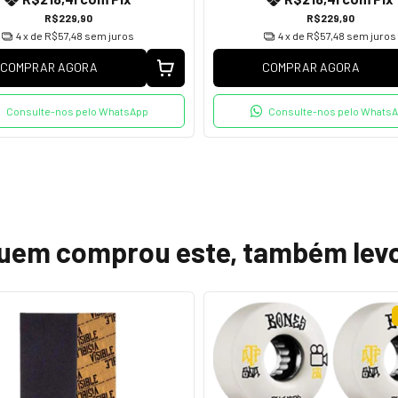
R$229,90
R$229,90
4
x de
R$57,48
sem juros
4
x de
R$57,48
sem juros
COMPRAR AGORA
COMPRAR AGORA
Consulte-nos pelo WhatsApp
Consulte-nos pelo Whats
uem comprou este, também lev