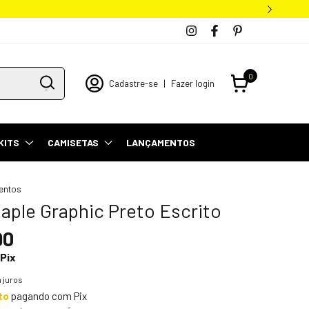
0
Cadastre-se
|
Fazer login
KITS
CAMISETAS
LANÇAMENTOS
entos
aple Graphic Preto Escrito
90
Pix
 juros
to
pagando com Pix