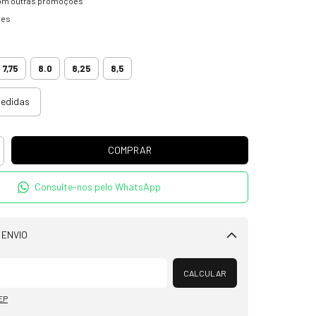
om outras promoções
hes
7,75
8.0
8,25
8,5
medidas
Consulte-nos pelo WhatsApp
 ENVIO
Alterar CEP
CALCULAR
EP