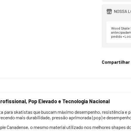
NOSSA L
Wood Skate S
antecipadam
pedido • Loc
Compartilhar
ofissional, Pop Elevado e Tecnologia Nacional
ita para skatistas que buscam máximo desempenho, resistência e po
recendo mais durabilidade, pressão aprimorada (pop) e desempenh
ple Canadense, o mesmo material utilizado nos melhores shapes do 