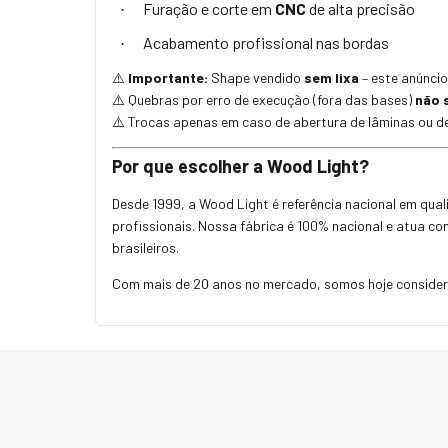
Furação e corte em
CNC
de alta precisão
·
Acabamento profissional nas bordas
·
Importante:
Shape vendido
sem lixa
– este anúncio
⚠️
Quebras por erro de execução (fora das bases)
não 
⚠️
Trocas apenas em caso de abertura de lâminas ou de
⚠️
Por que escolher a Wood Light?
Desde 1999, a Wood Light é referência nacional em qu
profissionais. Nossa fábrica é 100% nacional e atua c
brasileiros.
Com mais de 20 anos no mercado, somos hoje considera