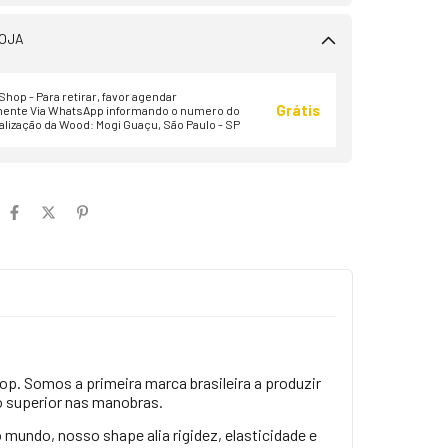
OJA
hop - Para retirar, favor agendar
Grátis
ente Via WhatsApp informando o numero do
alização da Wood: Mogi Guaçu, São Paulo - SP
p. Somos a primeira marca brasileira a produzir
o superior nas manobras.
mundo, nosso shape alia rigidez, elasticidade e