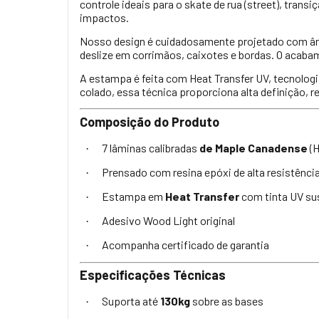
controle ideais para o skate de rua (street), transi
impactos.
Nosso design é cuidadosamente projetado com ângul
deslize em corrimãos, caixotes e bordas. O acabam
A estampa é feita com Heat Transfer UV, tecnologi
colado, essa técnica proporciona alta definição, 
Composição do Produto
7 lâminas calibradas
de Maple Canadense
(H
·
Prensado com resina epóxi de alta resistênci
·
Estampa em
Heat Transfer
com tinta UV su
·
Adesivo Wood Light original
·
Acompanha certificado de garantia
·
Especificações Técnicas
Suporta até
130kg
sobre as bases
·