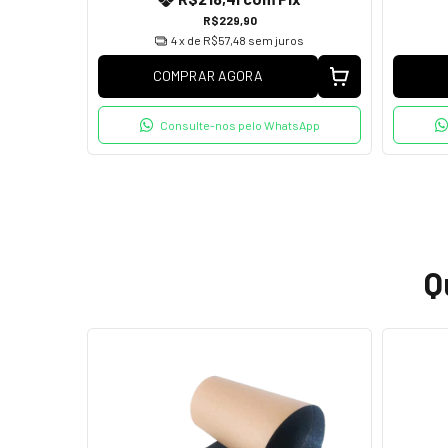
R$229,90
os
4
x de
R$57,48
sem juros
COMPRAR AGORA
tsApp
Consulte-nos pelo WhatsApp
Q
ESGOTADO