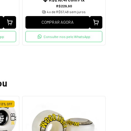
R$229,90
4
x de
R$57,48
sem juros
COMPRAR AGORA
C
App
Consulte-nos pelo WhatsApp
ou
13
%
OFF