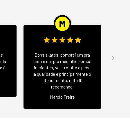
Wood 
os
Bons skates, comprei um pra
u
vida
mim e um pra meu filho somos
negat
o é
iniciantes, valeu muito a pena
se
a qualidade e principalmente o
atendimento, nota 10
recomendo.
Jas
Marcio Freire