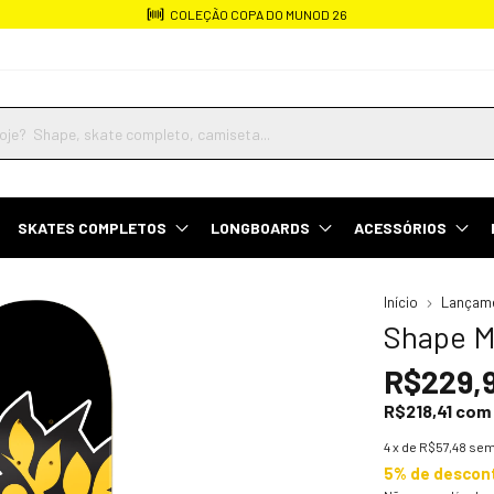
COLEÇÃO COPA DO MUNOD 26
SKATES COMPLETOS
LONGBOARDS
ACESSÓRIOS
Início
Lançam
Shape M
R$229,
R$218,41
com
4
x de
R$57,48
sem
5% de descon