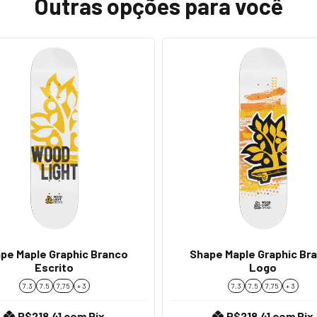
Outras opções para você
pe Maple Graphic Branco
Shape Maple Graphic Br
Escrito
Logo
7.3
7.5
7,75
+ 3
7.3
7.5
7,75
+ 3
R$218,41
com
Pix
R$218,41
com
Pix