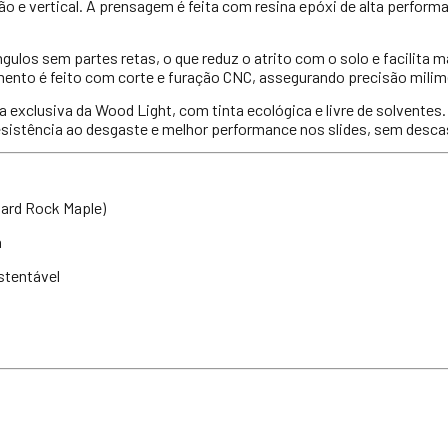
ção e vertical. A prensagem é feita com resina epóxi de alta performa
os sem partes retas, o que reduz o atrito com o solo e facilita m
ento é feito com corte e furação CNC, assegurando precisão milimé
a exclusiva da Wood Light, com tinta ecológica e livre de solventes
resistência ao desgaste e melhor performance nos slides, sem desca
ard Rock Maple)
a
stentável