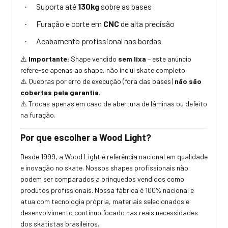
Suporta até
130kg
sobre as bases
·
Furação e corte em
CNC
de alta precisão
·
Acabamento profissional nas bordas
·
Importante:
Shape vendido
sem lixa
– este anúncio
⚠️
refere-se apenas ao shape, não inclui skate completo.
Quebras por erro de execução (fora das bases)
não são
⚠️
cobertas pela garantia
.
Trocas apenas em caso de abertura de lâminas ou defeito
⚠️
na furação.
Por que escolher a Wood Light?
Desde 1999, a Wood Light é referência nacional em qualidade
e inovação no skate. Nossos shapes profissionais não
podem ser comparados a brinquedos vendidos como
produtos profissionais. Nossa fábrica é 100% nacional e
atua com tecnologia própria, materiais selecionados e
desenvolvimento contínuo focado nas reais necessidades
dos skatistas brasileiros.