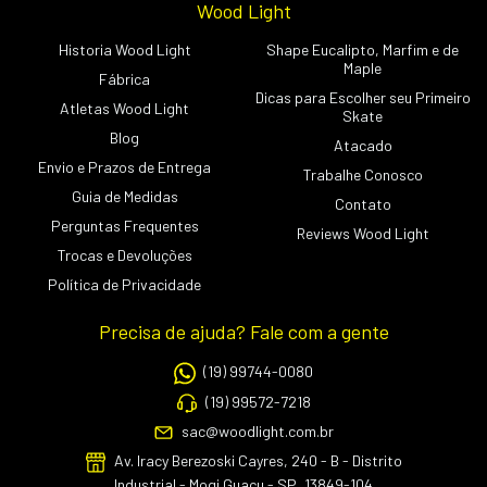
Wood Light
Historia Wood Light
Shape Eucalipto, Marfim e de
Maple
Fábrica
Dicas para Escolher seu Primeiro
Atletas Wood Light
Skate
Blog
Atacado
Envio e Prazos de Entrega
Trabalhe Conosco
Guia de Medidas
Contato
Perguntas Frequentes
Reviews Wood Light
Trocas e Devoluções
Política de Privacidade
Precisa de ajuda? Fale com a gente
(19) 99744-0080
(19) 99572-7218
sac@woodlight.com.br
Av. Iracy Berezoski Cayres, 240 - B - Distrito
Industrial - Mogi Guaçu - SP, 13849-104