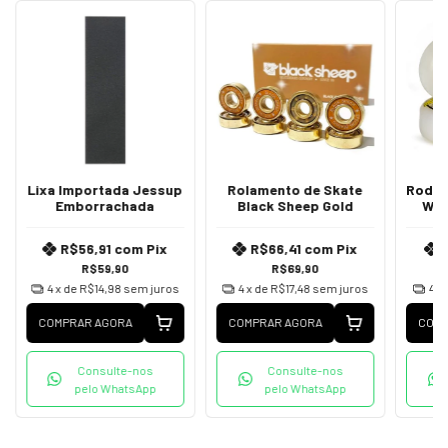
Lixa Importada Jessup
Rolamento de Skate
Roda d
Emborrachada
Black Sheep Gold
Woo
R$56,91
com
Pix
R$66,41
com
Pix
R$59,90
R$69,90
4
x de
R$14,98
sem juros
4
x de
R$17,48
sem juros
4
x
COMPRAR AGORA
COMPRAR AGORA
COMP
Consulte-nos
Consulte-nos
pelo WhatsApp
pelo WhatsApp