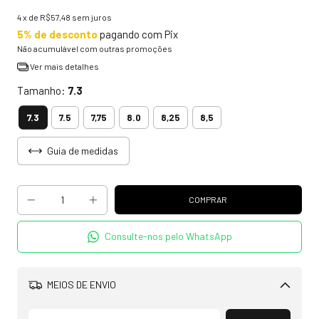
4
x de
R$57,48
sem juros
5% de desconto
pagando com Pix
Não acumulável com outras promoções
Ver mais detalhes
Tamanho:
7.3
7.3
7.5
7,75
8.0
8,25
8,5
Guia de medidas
Consulte-nos pelo WhatsApp
MEIOS DE ENVIO
Alterar CEP