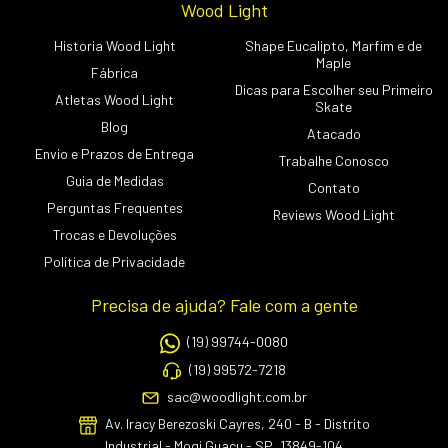
Wood Light
Historia Wood Light
Shape Eucalipto, Marfim e de
Maple
Fábrica
Dicas para Escolher seu Primeiro
Atletas Wood Light
Skate
Blog
Atacado
Envio e Prazos de Entrega
Trabalhe Conosco
Guia de Medidas
Contato
Perguntas Frequentes
Reviews Wood Light
Trocas e Devoluções
Política de Privacidade
Precisa de ajuda? Fale com a gente
(19) 99744-0080
(19) 99572-7218
sac@woodlight.com.br
Av. Iracy Berezoski Cayres, 240 - B - Distrito
Industrial - Mogi Guaçu - SP, 13849-104