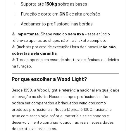
Suporta até
130kg
sobre as bases
·
Furação e corte em
CNC
de alta precisão
·
Acabamento profissional nas bordas
·
Importante:
Shape vendido
sem lixa
– este anúncio
⚠️
refere-se apenas ao shape, não inclui skate completo.
Quebras por erro de execução (fora das bases)
não são
⚠️
cobertas pela garantia
.
Trocas apenas em caso de abertura de lâminas ou defeito
⚠️
na furação.
Por que escolher a Wood Light?
Desde 1999, a Wood Light é referência nacional em qualidade
e inovação no skate. Nossos shapes profissionais não
podem ser comparados a brinquedos vendidos como
produtos profissionais. Nossa fábrica é 100% nacional e
atua com tecnologia própria, materiais selecionados e
desenvolvimento contínuo focado nas reais necessidades
dos skatistas brasileiros.