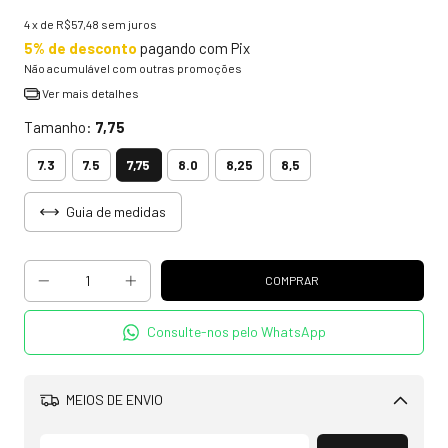
4
x de
R$57,48
sem juros
5% de desconto
pagando com Pix
Não acumulável com outras promoções
Ver mais detalhes
Tamanho:
7,75
7,75
7.3
7.5
8.0
8,25
8,5
Guia de medidas
Consulte-nos pelo WhatsApp
MEIOS DE ENVIO
Alterar CEP