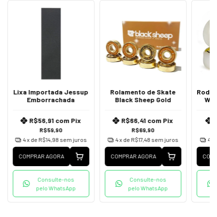
Lixa Importada Jessup
Rolamento de Skate
Roda d
Emborrachada
Black Sheep Gold
Woo
R$56,91
com
Pix
R$66,41
com
Pix
R$59,90
R$69,90
4
x de
R$14,98
sem juros
4
x de
R$17,48
sem juros
4
x
COMPRAR AGORA
COMPRAR AGORA
COMP
Consulte-nos
Consulte-nos
pelo WhatsApp
pelo WhatsApp