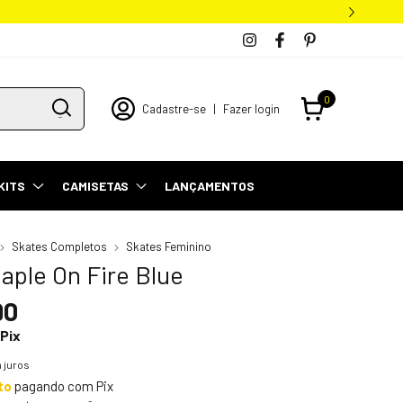
0
Cadastre-se
|
Fazer login
KITS
CAMISETAS
LANÇAMENTOS
Skates Completos
Skates Feminino
aple On Fire Blue
90
Pix
 juros
to
pagando com Pix