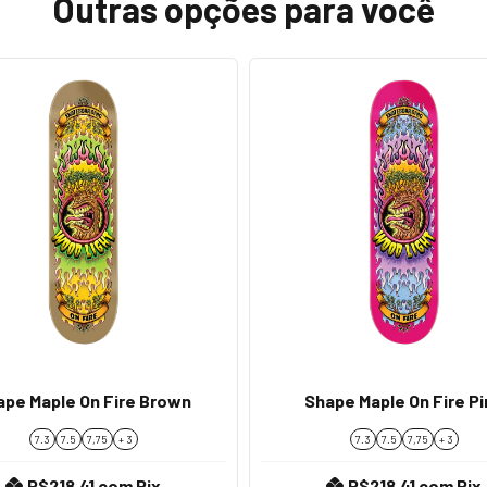
Outras opções para você
ape Maple On Fire Brown
Shape Maple On Fire Pi
7.3
7.5
7,75
+ 3
7.3
7.5
7,75
+ 3
R$218,41
com
Pix
R$218,41
com
Pix