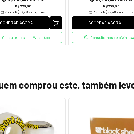
R$229,90
R$229,90
4
x de
R$57,48
sem juros
4
x de
R$57,48
sem juros
COMPRAR AGORA
COMPRAR AGORA
Consulte-nos pelo WhatsApp
Consulte-nos pelo Whats
uem comprou este, também lev