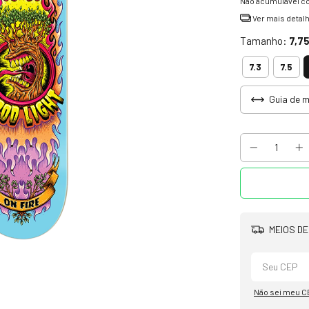
Não acumulável c
Ver mais detal
Tamanho:
7,7
7.3
7.5
Guia de 
MEIOS DE
Não sei meu C