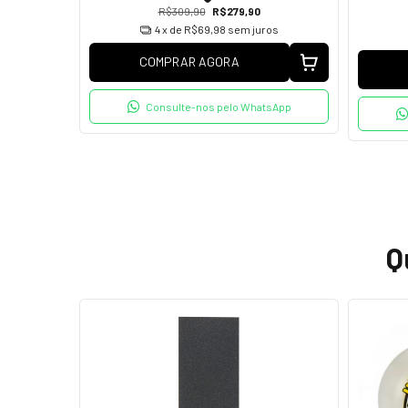
x
R$309,90
R$279,90
4
x de
R$69,98
sem juros
os
COMPRAR AGORA
Consulte-nos pelo WhatsApp
Q
ESGOTADO