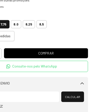
om outras promoções
hes
5
7,75
8.0
8,25
8,5
medidas
Consulte-nos pelo WhatsApp
 ENVIO
Alterar CEP
CALCULAR
EP