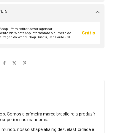
OJA
hop - Para retirar, favor agendar
Grátis
ente Via WhatsApp informando o numero do
alização da Wood: Mogi Guaçu, São Paulo - SP
p. Somos a primeira marca brasileira a produzir
o superior nas manobras.
mundo, nosso shape alia rigidez, elasticidade e