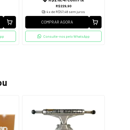
R$229,90
4
x de
R$57,48
sem juros
COMPRAR AGORA
C
App
Consulte-nos pelo WhatsApp
ou