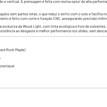
ção e vertical. A prensagem é feita com resina epóxi de alta performa
os sem partes retas, o que reduz o atrito com o solo e facilita m
ento é feito com corte e furação CNC, assegurando precisão milimé
a exclusiva da Wood Light, com tinta ecológica e livre de solventes
resistência ao desgaste e melhor performance nos slides, sem desca
ard Rock Maple)
a
stentável