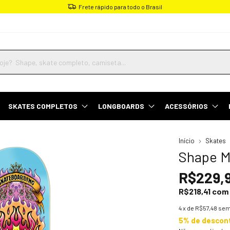
Frete rápido para todo o Brasil
SKATES COMPLETOS
LONGBOARDS
ACESSÓRIOS
Início
Skates
Shape M
R$229,
R$218,41
com
4
x de
R$57,48
sem
5% de descon