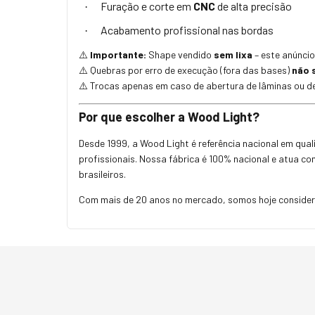
Furação e corte em
CNC
de alta precisão
·
Acabamento profissional nas bordas
·
Importante:
Shape vendido
sem lixa
– este anúncio
⚠️
Quebras por erro de execução (fora das bases)
não 
⚠️
Trocas apenas em caso de abertura de lâminas ou de
⚠️
Por que escolher a Wood Light?
Desde 1999, a Wood Light é referência nacional em qu
profissionais. Nossa fábrica é 100% nacional e atua c
brasileiros.
Com mais de 20 anos no mercado, somos hoje considera