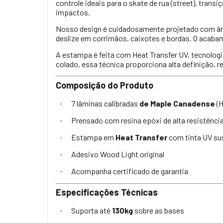
controle ideais para o skate de rua (street), transi
impactos.
Nosso design é cuidadosamente projetado com ângul
deslize em corrimãos, caixotes e bordas. O acabam
A estampa é feita com Heat Transfer UV, tecnologi
colado, essa técnica proporciona alta definição, 
Composição do Produto
7 lâminas calibradas
de Maple Canadense
(H
·
Prensado com resina epóxi de alta resistênci
·
Estampa em
Heat Transfer
com tinta UV su
·
Adesivo Wood Light original
·
Acompanha certificado de garantia
·
Especificações Técnicas
Suporta até
130kg
sobre as bases
·