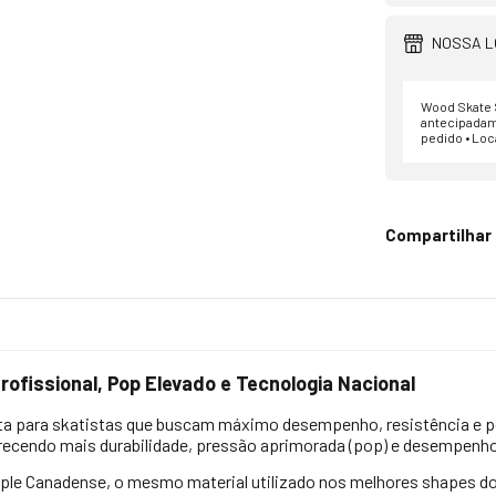
NOSSA L
Wood Skate S
antecipadam
pedido • Loc
Compartilhar
ofissional, Pop Elevado e Tecnologia Nacional
ita para skatistas que buscam máximo desempenho, resistência e po
recendo mais durabilidade, pressão aprimorada (pop) e desempenh
ple Canadense, o mesmo material utilizado nos melhores shapes do 