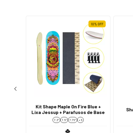
ESGOTADO
10
%
OFF
Kit Shape Maple On Fire Blue +
Sh
ree on
Lixa Jessup + Parafusos de Base
7.3"
7.5"
7.75''
+ 6