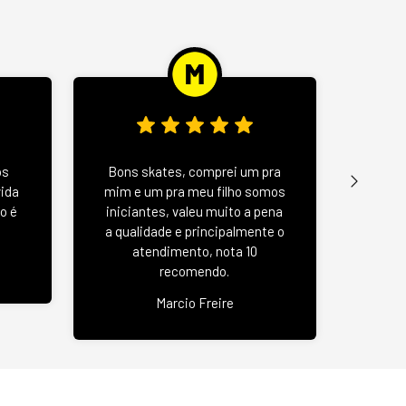
Wood 
os
Bons skates, comprei um pra
u
vida
mim e um pra meu filho somos
negat
o é
iniciantes, valeu muito a pena
se
a qualidade e principalmente o
atendimento, nota 10
recomendo.
Jas
Marcio Freire