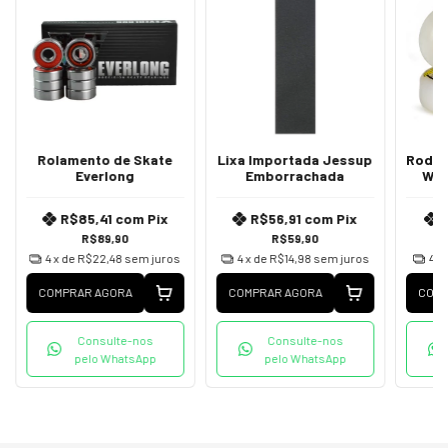
Rolamento de Skate
Lixa Importada Jessup
Roda d
Everlong
Emborrachada
Woo
R$85,41
com
Pix
R$56,91
com
Pix
R$89,90
R$59,90
4
x de
R$22,48
sem juros
4
x de
R$14,98
sem juros
4
x
COMPRAR AGORA
COMPRAR AGORA
COMP
Consulte-nos
Consulte-nos
pelo WhatsApp
pelo WhatsApp