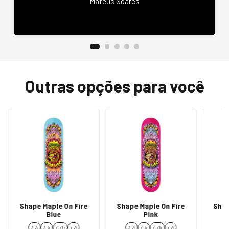
Mateus Soares
Outras opções para você
Shape Maple On Fire
Shape Maple On Fire
Shap
Blue
Pink
7.3
7.5
7,75
+ 3
7.3
7.5
7,75
+ 3
7