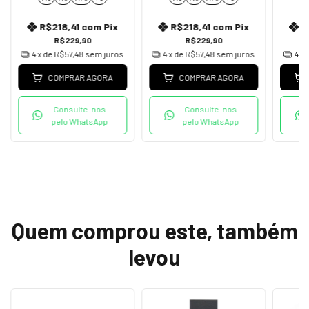
R$218,41
com
Pix
R$218,41
com
Pix
R
R$229,90
R$229,90
4
x de
R$57,48
sem juros
4
x de
R$57,48
sem juros
4
x 
COMPRAR AGORA
COMPRAR AGORA
Consulte-nos
Consulte-nos
pelo WhatsApp
pelo WhatsApp
Quem comprou este, também
levou