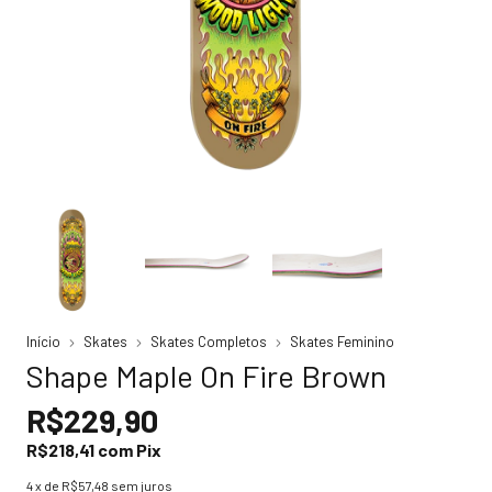
Início
Skates
Skates Completos
Skates Feminino
Shape Maple On Fire Brown
R$229,90
R$218,41
com
Pix
4
x de
R$57,48
sem juros