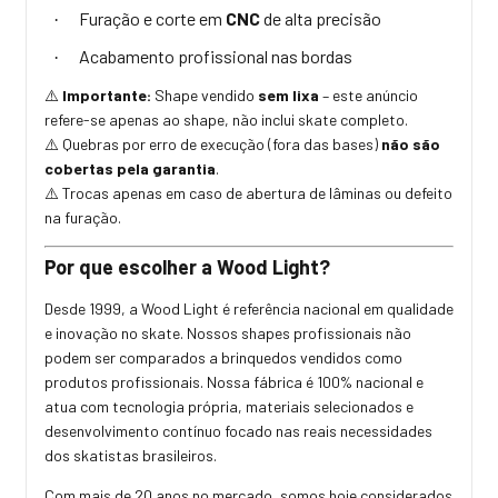
Furação e corte em
CNC
de alta precisão
·
Acabamento profissional nas bordas
·
Importante:
Shape vendido
sem lixa
– este anúncio
⚠️
refere-se apenas ao shape, não inclui skate completo.
Quebras por erro de execução (fora das bases)
não são
⚠️
cobertas pela garantia
.
Trocas apenas em caso de abertura de lâminas ou defeito
⚠️
na furação.
Por que escolher a Wood Light?
Desde 1999, a Wood Light é referência nacional em qualidade
e inovação no skate. Nossos shapes profissionais não
podem ser comparados a brinquedos vendidos como
produtos profissionais. Nossa fábrica é 100% nacional e
atua com tecnologia própria, materiais selecionados e
desenvolvimento contínuo focado nas reais necessidades
dos skatistas brasileiros.
Com mais de 20 anos no mercado, somos hoje considerados