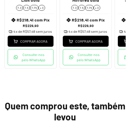
Lion Gold
Mirrored Gold
Sp
7.3
7.5
7,75
+ 3
7.3
7.5
7,75
+ 3
7
R$218,41
com
Pix
R$218,41
com
Pix
R
R$229,90
R$229,90
4
x de
R$57,48
sem juros
4
x de
R$57,48
sem juros
4
x 
COMPRAR AGORA
COMPRAR AGORA
Consulte-nos
Consulte-nos
pelo WhatsApp
pelo WhatsApp
Quem comprou este, também
levou