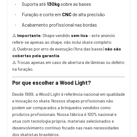
Suporta até
130kg
sobre as bases
·
Furação e corte em
CNC
de alta precisão
·
Acabamento profissional nas bordas
·
Importante:
Shape vendido
sem lixa
– este anúncio
⚠️
refere-se apenas ao shape, não inclui skate completo.
Quebras por erro de execução (fora das bases)
não são
⚠️
cobertas pela garantia
.
Trocas apenas em caso de abertura de lâminas ou defeito
⚠️
na furação.
Por que escolher a Wood Light?
Desde 1999, a Wood Light é referência nacional em qualidade
e inovação no skate. Nossos shapes profissionais não
podem ser comparados a brinquedos vendidos como
produtos profissionais. Nossa fábrica é 100% nacional e
atua com tecnologia própria, materiais selecionados e
desenvolvimento contínuo focado nas reais necessidades
dos skatistas brasileiros.