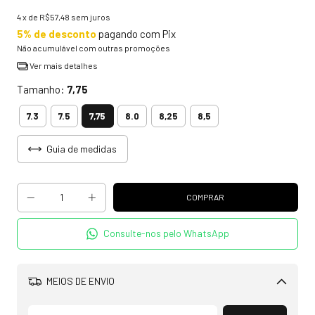
4
x de
R$57,48
sem juros
5% de desconto
pagando com Pix
Não acumulável com outras promoções
Ver mais detalhes
Tamanho:
7,75
7,75
7.3
7.5
8.0
8,25
8,5
Guia de medidas
Consulte-nos pelo WhatsApp
MEIOS DE ENVIO
Alterar CEP