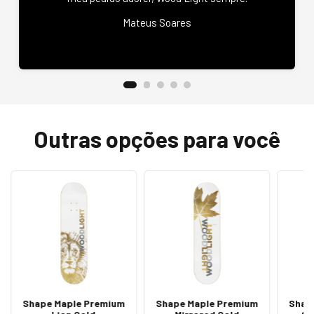
Mateus Soares
Outras opções para você
Shape Maple Premium
Shape Maple Premium
Shap