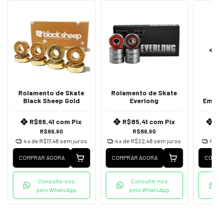
Rolamento de Skate
Rolamento de Skate
L
Black Sheep Gold
Everlong
Emb
R$66,41
com
Pix
R$85,41
com
Pix
R$69,90
R$89,90
4
x de
R$17,48
sem juros
4
x de
R$22,48
sem juros
4
x
COMPRAR AGORA
COMPRAR AGORA
COMP
Consulte-nos
Consulte-nos
pelo WhatsApp
pelo WhatsApp