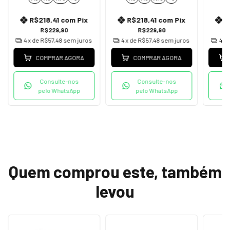
R$218,41
com
Pix
R$218,41
com
Pix
R
R$229,90
R$229,90
4
x de
R$57,48
sem juros
4
x de
R$57,48
sem juros
4
x 
COMPRAR AGORA
COMPRAR AGORA
Consulte-nos
Consulte-nos
pelo WhatsApp
pelo WhatsApp
Quem comprou este, também
levou