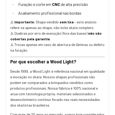
Furação e corte em
CNC
de alta precisão
·
Acabamento profissional nas bordas
·
Importante:
Shape vendido
sem lixa
– este anúncio
⚠️
refere-se apenas ao shape, não inclui skate completo.
Quebras por erro de execução (fora das bases)
não são
⚠️
cobertas pela garantia
.
Trocas apenas em caso de abertura de lâminas ou defeito
⚠️
na furação.
Por que escolher a Wood Light?
Desde 1999, a Wood Light é referência nacional em qualidade
e inovação no skate. Nossos shapes profissionais não
podem ser comparados a brinquedos vendidos como
produtos profissionais. Nossa fábrica é 100% nacional e
atua com tecnologia própria, materiais selecionados e
desenvolvimento contínuo focado nas reais necessidades
dos skatistas brasileiros.
Com mais de 20 anos no mercado, somos hoje considerados