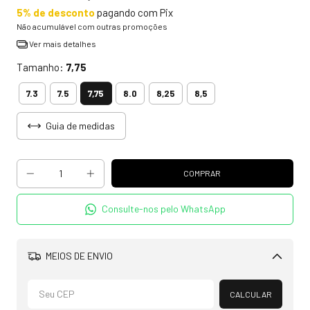
5% de desconto
pagando com Pix
Não acumulável com outras promoções
Ver mais detalhes
Tamanho:
7,75
7,75
7.3
7.5
8.0
8,25
8,5
Guia de medidas
Consulte-nos pelo WhatsApp
MEIOS DE ENVIO
Alterar CEP
CALCULAR