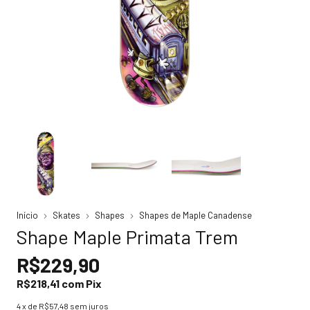
Início
Skates
Shapes
Shapes de Maple Canadense
Shape Maple Primata Trem
R$229,90
R$218,41
com
Pix
4
x de
R$57,48
sem juros