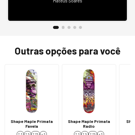
Mateus Soares
Outras opções para você
Shape Maple Primata
Shape Maple Primata
Sha
Favela
Radio
7.3
7.5
7,75
+ 3
7.3
7.5
7,75
+ 3
7