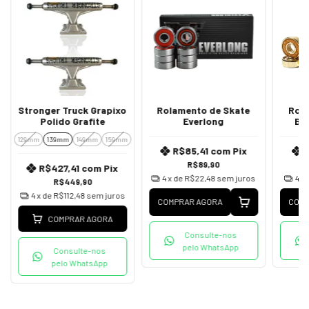
Stronger Truck Grapixo
Rolamento de Skate
Rol
Polido Grafite
Everlong
Bl
129mm
139mm
149mm
159mm
R$85,41
com
Pix
R$89,90
R$427,41
com
Pix
4
x de
R$22,48
sem juros
4
x
R$449,90
4
x de
R$112,48
sem juros
COMPRAR AGORA
COMP
COMPRAR AGORA
Consulte-nos
pelo WhatsApp
Consulte-nos
pelo WhatsApp