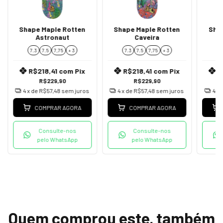
Shape Maple Rotten
Shape Maple Rotten
Sha
Astronaut
Caveira
7.3
7.5
7,75
+ 3
7.3
7.5
7,75
+ 3
7
R$218,41
com
Pix
R$218,41
com
Pix
R
R$229,90
R$229,90
4
x de
R$57,48
sem juros
4
x de
R$57,48
sem juros
4
x 
COMPRAR AGORA
COMPRAR AGORA
Consulte-nos
Consulte-nos
pelo WhatsApp
pelo WhatsApp
Quem comprou este, também