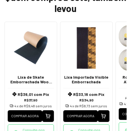
levou
Lixa de Skate
Lixa Importada Visible
Rod
Emborrachada Wood
Emborrachada
ATF
Light
R$36,01
com
Pix
R$33,16
com
Pix
R$5
R$37,90
R$34,90
4
x 
4
x de
R$9,48
sem juros
4
x de
R$8,73
sem juros
COMP
COMPRAR AGORA
COMPRAR AGORA
Consulte-nos
Consulte-nos