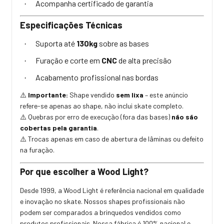
Acompanha certificado de garantia
·
Especificações Técnicas
Suporta até
130kg
sobre as bases
·
Furação e corte em
CNC
de alta precisão
·
Acabamento profissional nas bordas
·
Importante:
Shape vendido
sem lixa
– este anúncio
⚠️
refere-se apenas ao shape, não inclui skate completo.
Quebras por erro de execução (fora das bases)
não são
⚠️
cobertas pela garantia
.
Trocas apenas em caso de abertura de lâminas ou defeito
⚠️
na furação.
Por que escolher a Wood Light?
Desde 1999, a Wood Light é referência nacional em qualidade
e inovação no skate. Nossos shapes profissionais não
podem ser comparados a brinquedos vendidos como
produtos profissionais. Nossa fábrica é 100% nacional e