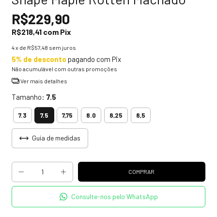
R$229,90
R$218,41
com
Pix
4
x de
R$57,48
sem juros
5% de desconto
pagando com Pix
Não acumulável com outras promoções
Ver mais detalhes
Tamanho:
7.5
7.5
7.3
7,75
8.0
8,25
8,5
Guia de medidas
Consulte-nos pelo WhatsApp