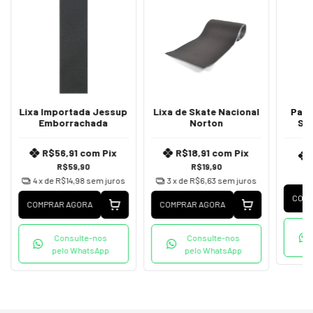
Lixa Importada Jessup
Lixa de Skate Nacional
Para
Emborrachada
Norton
Sk
R$56,91
com
Pix
R$18,91
com
Pix
R$59,90
R$19,90
4
x de
R$14,98
sem juros
3
x de
R$6,63
sem juros
COMP
COMPRAR AGORA
COMPRAR AGORA
Consulte-nos
Consulte-nos
pelo WhatsApp
pelo WhatsApp