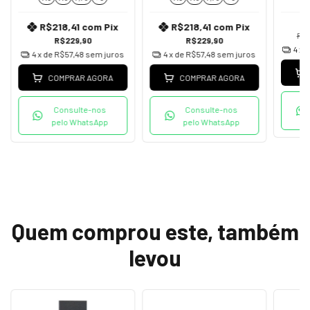
R$218,41
com
Pix
R$218,41
com
Pix
R$
R$229,90
R$229,90
4
x 
4
x de
R$57,48
sem juros
4
x de
R$57,48
sem juros
COMPRAR AGORA
COMPRAR AGORA
Consulte-nos
Consulte-nos
pelo WhatsApp
pelo WhatsApp
Quem comprou este, também
levou