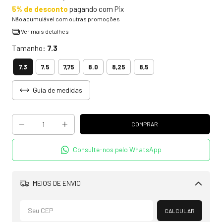
5% de desconto
pagando com Pix
Não acumulável com outras promoções
Ver mais detalhes
Tamanho:
7.3
7.3
7.5
7,75
8.0
8,25
8,5
Guia de medidas
Consulte-nos pelo WhatsApp
MEIOS DE ENVIO
Alterar CEP
CALCULAR