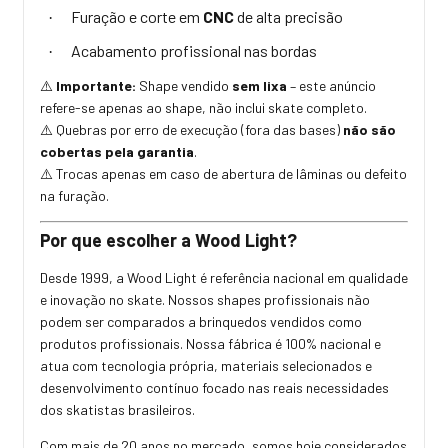
Furação e corte em
CNC
de alta precisão
·
Acabamento profissional nas bordas
·
Importante:
Shape vendido
sem lixa
– este anúncio
⚠️
refere-se apenas ao shape, não inclui skate completo.
Quebras por erro de execução (fora das bases)
não são
⚠️
cobertas pela garantia
.
Trocas apenas em caso de abertura de lâminas ou defeito
⚠️
na furação.
Por que escolher a Wood Light?
Desde 1999, a Wood Light é referência nacional em qualidade
e inovação no skate. Nossos shapes profissionais não
podem ser comparados a brinquedos vendidos como
produtos profissionais. Nossa fábrica é 100% nacional e
atua com tecnologia própria, materiais selecionados e
desenvolvimento contínuo focado nas reais necessidades
dos skatistas brasileiros.
Com mais de 20 anos no mercado, somos hoje considerados