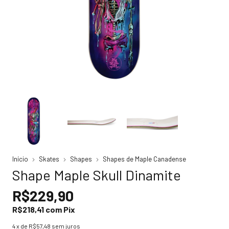
Início
Skates
Shapes
Shapes de Maple Canadense
Shape Maple Skull Dinamite
R$229,90
R$218,41
com
Pix
4
x de
R$57,48
sem juros