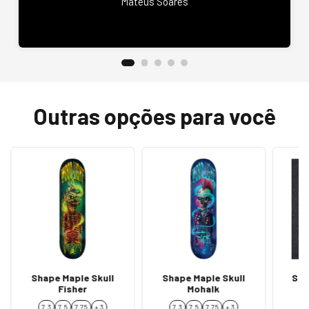
Mateus Soares
Outras opções para você
Shape Maple Skull
Shape Maple Skull
Ska
Fisher
Mohalk
C
7.3
7.5
7,75
+ 3
7.3
7.5
7,75
+ 3
7