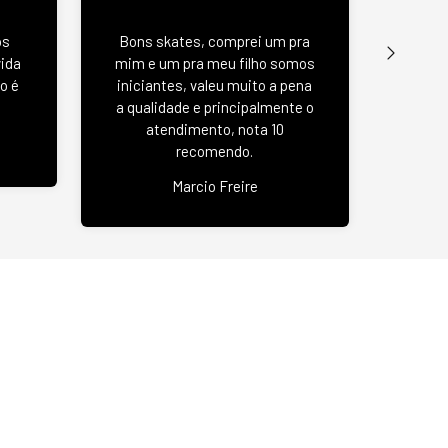
Wood 
os
Bons skates, comprei um pra
u
vida
mim e um pra meu filho somos
negat
o é
iniciantes, valeu muito a pena
se
a qualidade e principalmente o
atendimento, nota 10
recomendo.
Jas
Marcio Freire