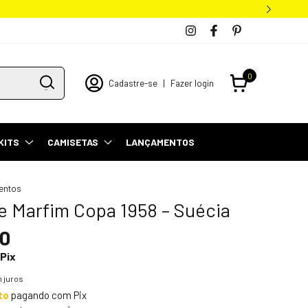
0
Cadastre-se
|
Fazer login
KITS
CAMISETAS
LANÇAMENTOS
entos
e Marfim Copa 1958 – Suécia
90
Pix
 juros
to
pagando com Pix