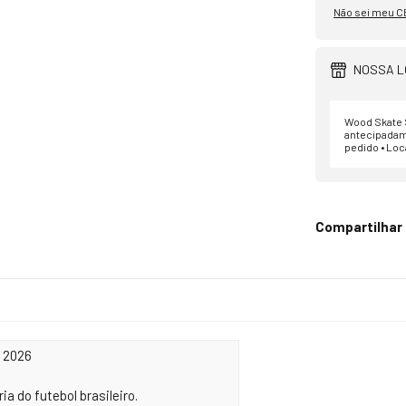
Não sei meu C
NOSSA L
Wood Skate S
antecipadam
pedido • Loc
Compartilhar
a 2026
a do futebol brasileiro.