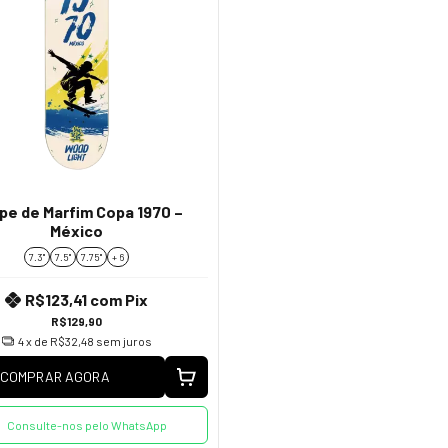
pe de Marfim Copa 1970 –
México
7.3"
7.5"
7.75''
+ 6
R$123,41
com
Pix
R$129,90
4
x de
R$32,48
sem juros
COMPRAR AGORA
Consulte-nos pelo WhatsApp