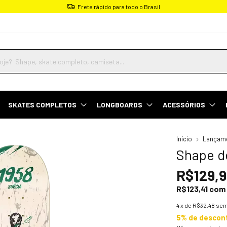
Frete rápido para todo o Brasil
SKATES COMPLETOS
LONGBOARDS
ACESSÓRIOS
Início
Lançam
Shape d
R$129,
R$123,41
com
4
x de
R$32,48
sem
5% de descon