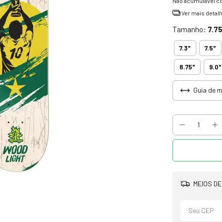
Não acumulável c
Ver mais detal
Tamanho:
7.75
7.3"
7.5"
8.75"
9.0"
Guia de 
MEIOS DE