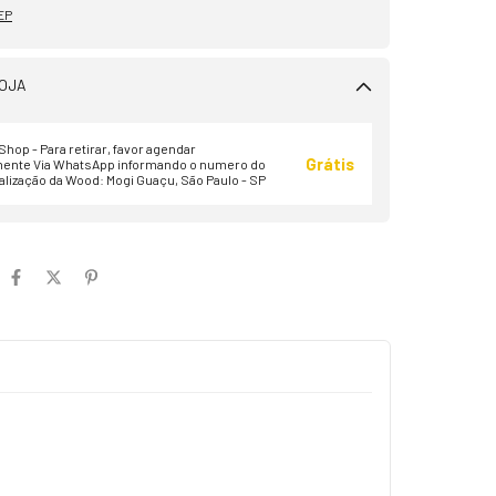
EP
OJA
hop - Para retirar, favor agendar
Grátis
ente Via WhatsApp informando o numero do
alização da Wood: Mogi Guaçu, São Paulo - SP