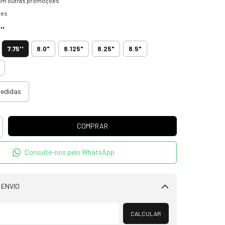
om outras promoções
hes
''
7.75''
8.0"
8.125"
8.25"
8.5"
medidas
Consulte-nos pelo WhatsApp
 ENVIO
Alterar CEP
CALCULAR