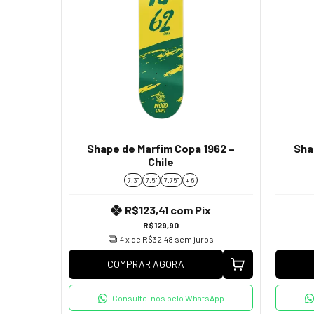
Shape de Marfim Copa 1962 –
Sha
Chile
7.3"
7.5"
7.75''
+ 6
R$123,41
com
Pix
R$129,90
4
x de
R$32,48
sem juros
COMPRAR AGORA
Consulte-nos pelo WhatsApp