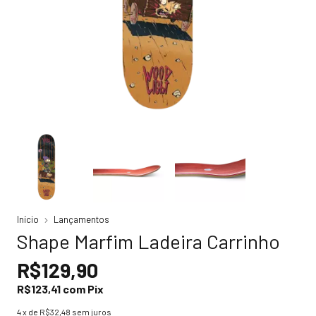
Início
Lançamentos
Shape Marfim Ladeira Carrinho
R$129,90
R$123,41
com
Pix
4
x de
R$32,48
sem juros