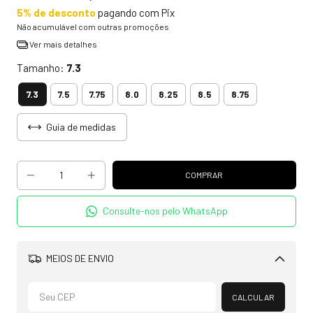
5% de desconto
pagando com Pix
Não acumulável com outras promoções
Ver mais detalhes
Tamanho:
7.3
7.3
7.5
7.75
8.0
8.25
8.5
8.75
Guia de medidas
Consulte-nos pelo WhatsApp
MEIOS DE ENVIO
Alterar CEP
CALCULAR