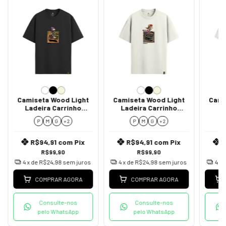
Camiseta Wood Light
Camiseta Wood Light
Cami
Ladeira Carrinho
Ladeira Carrinho
L
Madeira
Mercado
P
M
G
+ 2
P
M
G
+ 2
R$94,91
com
Pix
R$94,91
com
Pix
R$99,90
R$99,90
4
x de
R$24,98
sem juros
4
x de
R$24,98
sem juros
4
x 
COMPRAR AGORA
COMPRAR AGORA
Consulte-nos
Consulte-nos
pelo WhatsApp
pelo WhatsApp