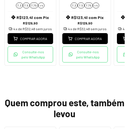
7.3
7.5
7.75
+ 4
7.3
7.5
7.75
+ 4
7
R$123,41
com
Pix
R$123,41
com
Pix
R
R$129,90
R$129,90
4
x de
R$32,48
sem juros
4
x de
R$32,48
sem juros
4
x 
COMPRAR AGORA
COMPRAR AGORA
Consulte-nos
Consulte-nos
pelo WhatsApp
pelo WhatsApp
Quem comprou este, também
levou