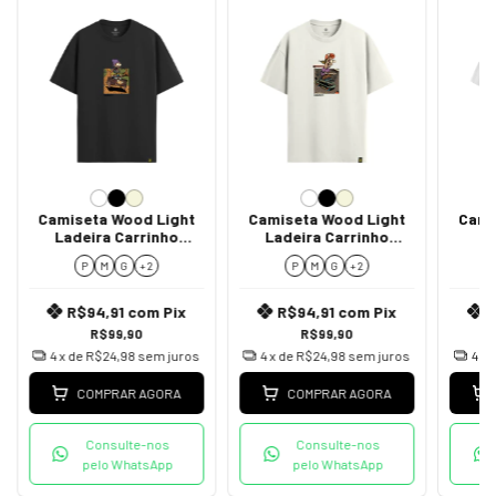
Camiseta Wood Light
Camiseta Wood Light
Cami
Ladeira Carrinho
Ladeira Carrinho
L
Madeira
Mercado
P
M
G
+ 2
P
M
G
+ 2
R$94,91
com
Pix
R$94,91
com
Pix
R$99,90
R$99,90
4
x de
R$24,98
sem juros
4
x de
R$24,98
sem juros
4
x 
COMPRAR AGORA
COMPRAR AGORA
Consulte-nos
Consulte-nos
pelo WhatsApp
pelo WhatsApp