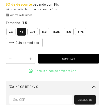
5% de desconto
pagando com Pix
Não acumulável com outras promoções
Ver mais detalhes
Tamanho:
7.5
7.5
7.3
7.75
8.0
8.25
8.5
8.75
Guia de medidas
Consulte-nos pelo WhatsApp
MEIOS DE ENVIO
Alterar CEP
CALCULAR