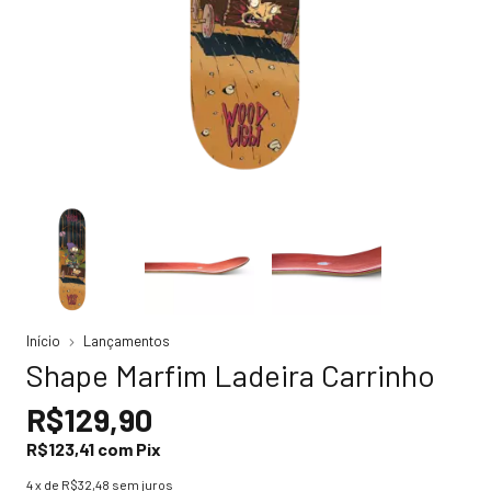
Início
Lançamentos
Shape Marfim Ladeira Carrinho
R$129,90
R$123,41
com
Pix
4
x de
R$32,48
sem juros