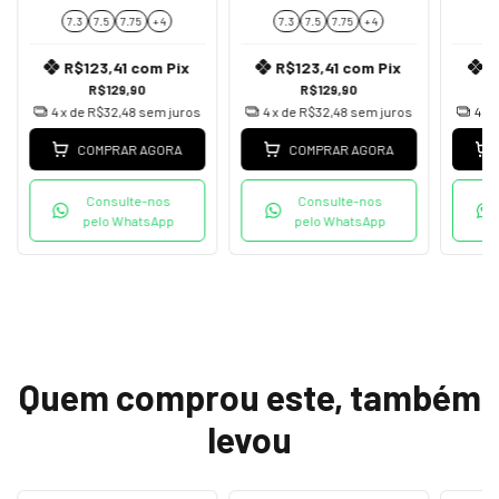
7.3
7.5
7.75
+ 4
7.3
7.5
7.75
+ 4
7
R$123,41
com
Pix
R$123,41
com
Pix
R
R$129,90
R$129,90
4
x de
R$32,48
sem juros
4
x de
R$32,48
sem juros
4
x 
COMPRAR AGORA
COMPRAR AGORA
Consulte-nos
Consulte-nos
pelo WhatsApp
pelo WhatsApp
Quem comprou este, também
levou