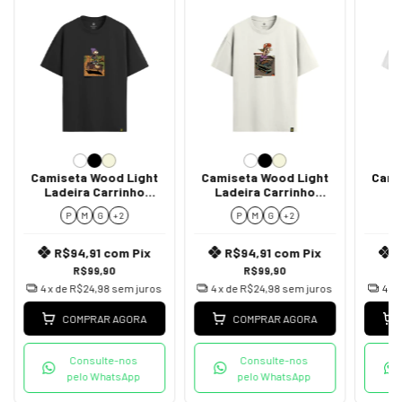
Camiseta Wood Light
Camiseta Wood Light
Cami
Ladeira Carrinho
Ladeira Carrinho
L
Madeira
Mercado
P
M
G
+ 2
P
M
G
+ 2
R$94,91
com
Pix
R$94,91
com
Pix
R$99,90
R$99,90
4
x de
R$24,98
sem juros
4
x de
R$24,98
sem juros
4
x 
COMPRAR AGORA
COMPRAR AGORA
Consulte-nos
Consulte-nos
pelo WhatsApp
pelo WhatsApp