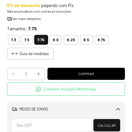
5% de desconto
pagando com Pix
Não acumulável com outras promoções
Ver mais detalhes
Tamanho:
7.75
7.75
7.3
7.5
8.0
8.25
8.5
8.75
Guia de medidas
Consulte-nos pelo WhatsApp
MEIOS DE ENVIO
Alterar CEP
CALCULAR