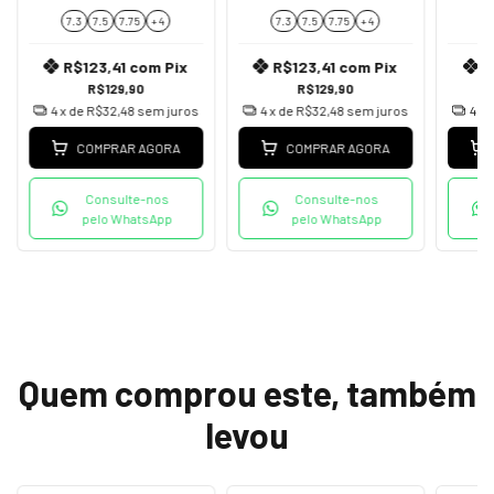
7.3
7.5
7.75
+ 4
7.3
7.5
7.75
+ 4
7
R$123,41
com
Pix
R$123,41
com
Pix
R
R$129,90
R$129,90
4
x de
R$32,48
sem juros
4
x de
R$32,48
sem juros
4
x 
COMPRAR AGORA
COMPRAR AGORA
Consulte-nos
Consulte-nos
pelo WhatsApp
pelo WhatsApp
Quem comprou este, também
levou