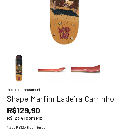
Início
Lançamentos
Shape Marfim Ladeira Carrinho
R$129,90
R$123,41
com
Pix
4
x de
R$32,48
sem juros