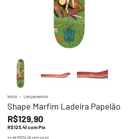
Início
Lançamentos
Shape Marfim Ladeira Papelão
R$129,90
R$123,41
com
Pix
4
x de
R$32,48
sem juros