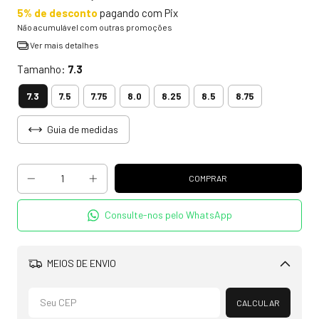
5% de desconto
pagando com Pix
Não acumulável com outras promoções
Ver mais detalhes
Tamanho:
7.3
7.3
7.5
7.75
8.0
8.25
8.5
8.75
Guia de medidas
Consulte-nos pelo WhatsApp
MEIOS DE ENVIO
Alterar CEP
CALCULAR