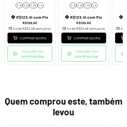
7.3
7.5
7.75
+ 4
7.3
7.5
7.75
+ 4
7
R$123,41
com
Pix
R$123,41
com
Pix
R
R$129,90
R$129,90
4
x de
R$32,48
sem juros
4
x de
R$32,48
sem juros
4
x 
COMPRAR AGORA
COMPRAR AGORA
Consulte-nos
Consulte-nos
pelo WhatsApp
pelo WhatsApp
Quem comprou este, também
levou