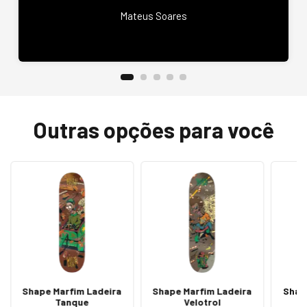
Mateus Soares
Outras opções para você
Shape Marfim Ladeira
Shape Marfim Ladeira
Shap
Tanque
Velotrol