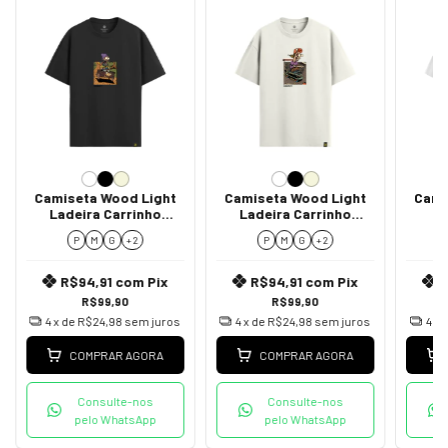
Camiseta Wood Light
Camiseta Wood Light
Cami
Ladeira Carrinho
Ladeira Carrinho
L
Madeira
Mercado
P
M
G
+ 2
P
M
G
+ 2
R$94,91
com
Pix
R$94,91
com
Pix
R$99,90
R$99,90
4
x de
R$24,98
sem juros
4
x de
R$24,98
sem juros
4
x 
COMPRAR AGORA
COMPRAR AGORA
Consulte-nos
Consulte-nos
pelo WhatsApp
pelo WhatsApp