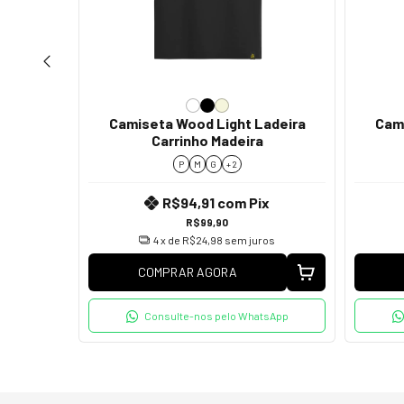
ck Sheep
Camiseta Wood Light Ladeira
Cami
Carrinho Madeira
x
P
M
G
+ 2
R$94,91
com
Pix
os
R$99,90
4
x de
R$24,98
sem juros
COMPRAR AGORA
tsApp
Consulte-nos pelo WhatsApp