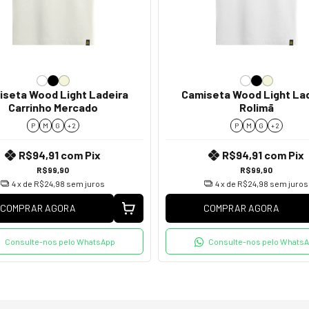
seta Wood Light Ladeira
Camiseta Wood Light La
Carrinho Mercado
Rolimã
P
M
G
+ 2
P
M
G
+ 2
R$94,91
com
Pix
R$94,91
com
Pix
R$99,90
R$99,90
4
x de
R$24,98
sem juros
4
x de
R$24,98
sem juros
COMPRAR AGORA
COMPRAR AGORA
Consulte-nos pelo WhatsApp
Consulte-nos pelo Whats