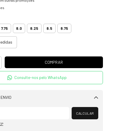
om outras promoções
hes
7.75
8.0
8.25
8.5
8.75
medidas
Consulte-nos pelo WhatsApp
 ENVIO
Alterar CEP
CALCULAR
EP