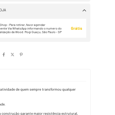
OJA
hop - Para retirar, favor agendar
Grátis
ente Via WhatsApp informando o numero do
alização da Wood: Mogi Guaçu, São Paulo - SP
criatividade de quem sempre transformou qualquer
ade.
 construção garante maior resistência estrutural,