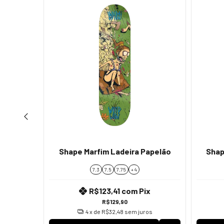
Tanque
Shape Marfim Ladeira Papelão
Shap
7.3
7.5
7.75
+ 4
x
R$123,41
com
Pix
R$129,90
os
4
x de
R$32,48
sem juros