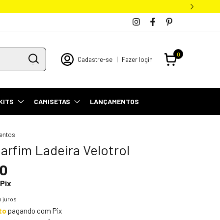
0
Cadastre-se
|
Fazer login
KITS
CAMISETAS
LANÇAMENTOS
entos
arfim Ladeira Velotrol
90
Pix
 juros
to
pagando com Pix