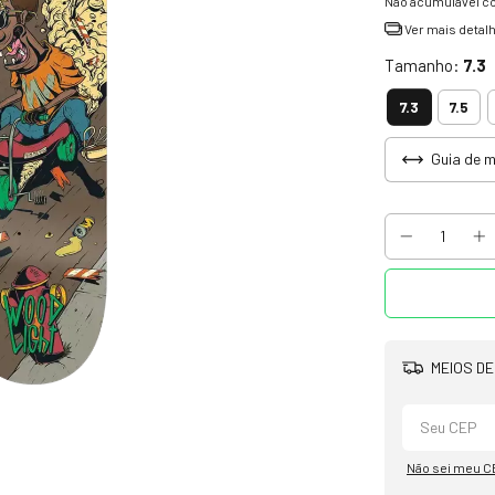
Não acumulável c
Ver mais detal
Tamanho:
7.3
7.3
7.5
Guia de 
MEIOS DE
Não sei meu C