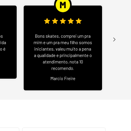
Wood 
os
Bons skates, comprei um pra
u
vida
mim e um pra meu filho somos
negat
o é
iniciantes, valeu muito a pena
se
a qualidade e principalmente o
atendimento, nota 10
recomendo.
Jas
Marcio Freire