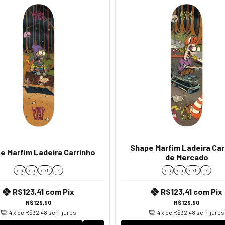
Shape Marfim Ladeira Car
e Marfim Ladeira Carrinho
de Mercado
7.3
7.5
7.75
+ 4
7.3
7.5
7.75
+ 4
R$123,41
com
Pix
R$123,41
com
Pix
R$129,90
R$129,90
4
x de
R$32,48
sem juros
4
x de
R$32,48
sem juros