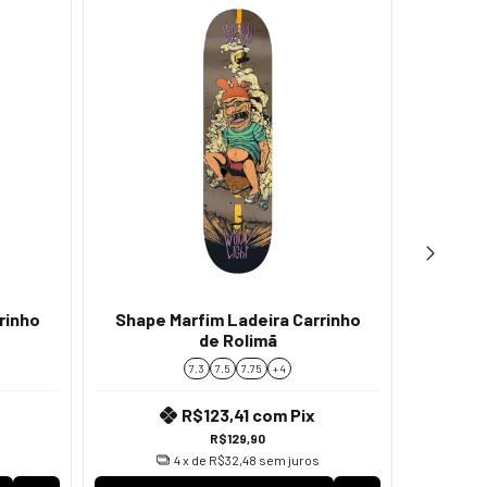
rinho
Shape Marfim Ladeira Carrinho
Shape
de Rolimã
7.3
7.5
7.75
+ 4
R$123,41
com
Pix
R$129,90
4
x de
R$32,48
sem juros