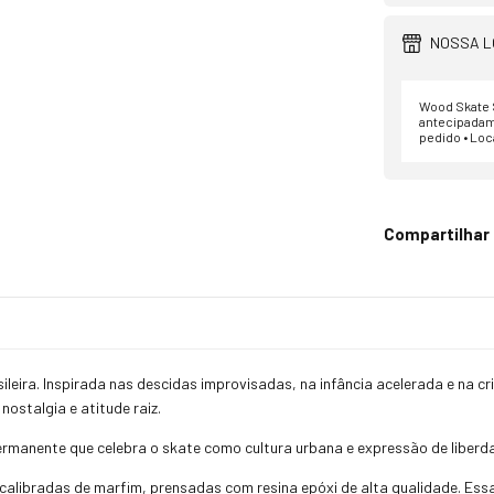
NOSSA L
Wood Skate S
antecipadam
pedido • Loc
Compartilhar
ileira. Inspirada nas descidas improvisadas, na infância acelerada e na 
ostalgia e atitude raiz.
ermanente que celebra o skate como cultura urbana e expressão de liberd
alibradas de marfim, prensadas com resina epóxi de alta qualidade. Essa