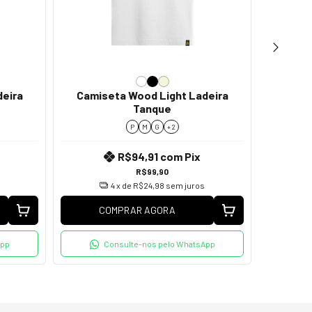
deira
Camiseta Wood Light Ladeira
Camis
Tanque
P
M
G
+ 2
R$94,91
com
Pix
R$99,90
4
x de
R$24,98
sem juros
COMPRAR AGORA
C
App
Consulte-nos pelo WhatsApp