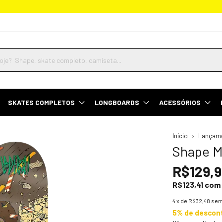
Parcele em até 4x sem juros
SKATES COMPLETOS
LONGBOARDS
ACESSÓRIOS
Início
Lançam
Shape M
R$129,
R$123,41
com
4
x de
R$32,48
sem
5% de descon