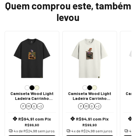
Quem comprou este, também
levou
Camiseta Wood Light
Camiseta Wood Light
Cami
Ladeira Carrinho
Ladeira Carrinho
L
Madeira
Mercado
P
M
G
+ 2
P
M
G
+ 2
R$94,91
com
Pix
R$94,91
com
Pix
R$99,90
R$99,90
4
x de
R$24,98
sem juros
4
x de
R$24,98
sem juros
4
x 