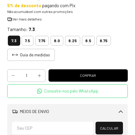
5% de desconto
pagando com Pix
Não acumulável com outras promoções
Ver mais detalhes
Tamanho:
7.3
7.3
7.5
7.75
8.0
8.25
8.5
8.75
Guia de medidas
Consulte-nos pelo WhatsApp
MEIOS DE ENVIO
Alterar CEP
CALCULAR