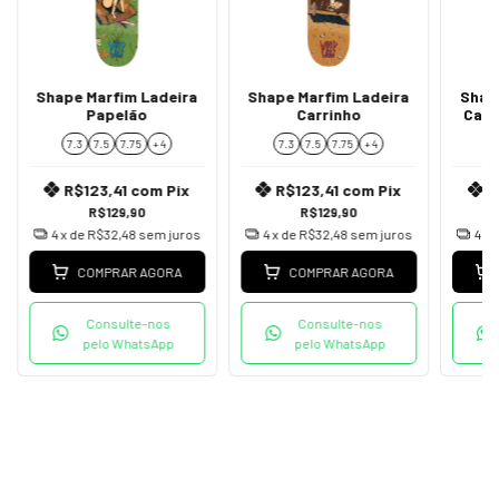
Shape Marfim Ladeira
Shape Marfim Ladeira
Shap
Papelão
Carrinho
Carr
7.3
7.5
7.75
+ 4
7.3
7.5
7.75
+ 4
7
R$123,41
com
Pix
R$123,41
com
Pix
R
R$129,90
R$129,90
4
x de
R$32,48
sem juros
4
x de
R$32,48
sem juros
4
x 
COMPRAR AGORA
COMPRAR AGORA
Consulte-nos
Consulte-nos
pelo WhatsApp
pelo WhatsApp