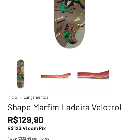
Início
Lançamentos
Shape Marfim Ladeira Velotrol
R$129,90
R$123,41
com
Pix
4
x de
R$32,48
sem juros