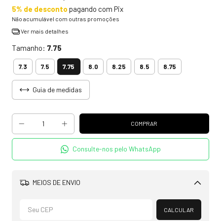
5% de desconto
pagando com Pix
Não acumulável com outras promoções
Ver mais detalhes
Tamanho:
7.75
7.75
7.3
7.5
8.0
8.25
8.5
8.75
Guia de medidas
Consulte-nos pelo WhatsApp
MEIOS DE ENVIO
Alterar CEP
CALCULAR