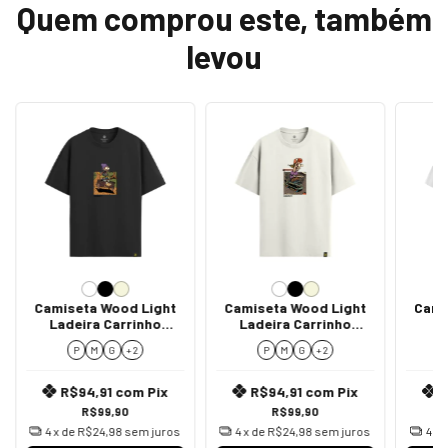
Quem comprou este, também
levou
Camiseta Wood Light
Camiseta Wood Light
Cami
Ladeira Carrinho
Ladeira Carrinho
L
Madeira
Mercado
P
M
G
+ 2
P
M
G
+ 2
R$94,91
com
Pix
R$94,91
com
Pix
R$99,90
R$99,90
4
x de
R$24,98
sem juros
4
x de
R$24,98
sem juros
4
x 