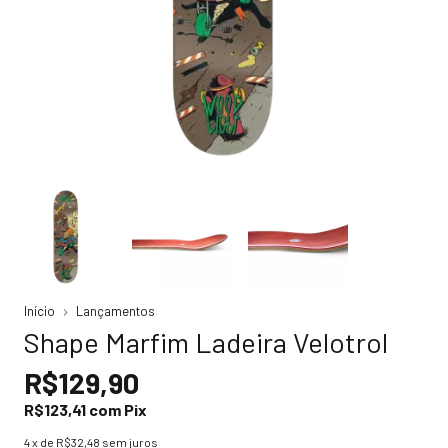
Início
Lançamentos
Shape Marfim Ladeira Velotrol
R$129,90
R$123,41
com
Pix
4
x de
R$32,48
sem juros