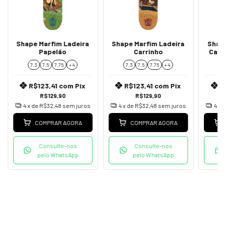
Shape Marfim Ladeira
Shape Marfim Ladeira
Shap
Papelão
Carrinho
Carr
7.3
7.5
7.75
+ 4
7.3
7.5
7.75
+ 4
7
R$123,41
com
Pix
R$123,41
com
Pix
R
R$129,90
R$129,90
4
x de
R$32,48
sem juros
4
x de
R$32,48
sem juros
4
x 
COMPRAR AGORA
COMPRAR AGORA
Consulte-nos
Consulte-nos
pelo WhatsApp
pelo WhatsApp