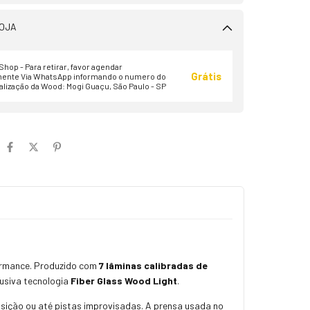
OJA
hop - Para retirar, favor agendar
Grátis
ente Via WhatsApp informando o numero do
alização da Wood: Mogi Guaçu, São Paulo - SP
formance. Produzido com
7 lâminas calibradas de
usiva tecnologia
Fiber Glass Wood Light
.
nsição ou até pistas improvisadas. A prensa usada no