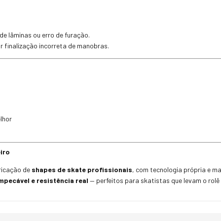
e lâminas ou erro de furação.
r finalização incorreta de manobras.
lhor
iro
bricação de
shapes de skate profissionais
, com tecnologia própria e m
pecável e resistência real
— perfeitos para skatistas que levam o rolê 