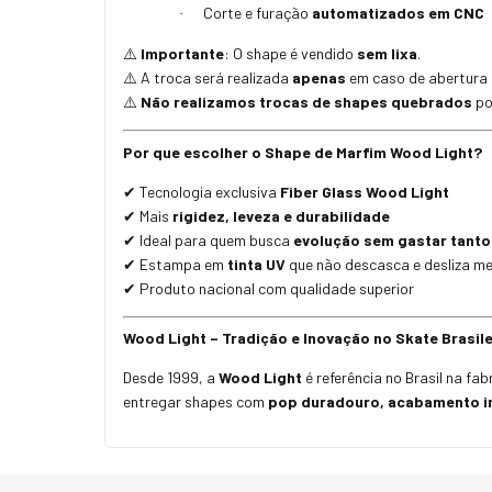
Corte e furação
automatizados em CNC
·
Importante
: O shape é vendido
sem lixa
.
⚠️
A troca será realizada
apenas
em caso de abertura d
⚠️
Não realizamos trocas de shapes quebrados
po
⚠️
Por que escolher o Shape de Marfim Wood Light?
Tecnologia exclusiva
Fiber Glass Wood Light
✔
Mais
rigidez, leveza e durabilidade
✔
Ideal para quem busca
evolução sem gastar tanto
✔
Estampa em
tinta UV
que não descasca e desliza me
✔
Produto nacional com qualidade superior
✔
Wood Light – Tradição e Inovação no Skate Brasile
Desde 1999, a
Wood Light
é referência no Brasil na fa
entregar shapes com
pop duradouro, acabamento im