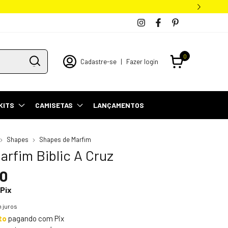
0
Cadastre-se
|
Fazer login
KITS
CAMISETAS
LANÇAMENTOS
Shapes
Shapes de Marfim
rfim Biblic A Cruz
90
Pix
 juros
to
pagando com Pix