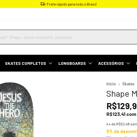
Parcele em até 4x sem juros
SKATES COMPLETOS
LONGBOARDS
ACESSÓRIOS
Início
Skates
Shape Ma
R$129,
R$123,41
com
4
x de
R$32,48
sem
5% de descon