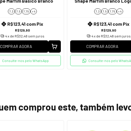
pe Marfim Básico Branco
Shape Marfim Branco Logo
7.3
7.5
7.75
+ 4
7.3
7.5
7.75
+ 4
R$123,41
com
Pix
R$123,41
com
Pix
R$129,90
R$129,90
4
x de
R$32,48
sem juros
4
x de
R$32,48
sem juros
COMPRAR AGORA
COMPRAR AGORA
Consulte-nos pelo WhatsApp
Consulte-nos pelo Whats
uem comprou este, também lev