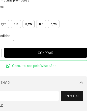
om outras promoções
hes
7,75
8.0
8,25
8,5
8,75
medidas
Consulte-nos pelo WhatsApp
 ENVIO
Alterar CEP
CALCULAR
EP