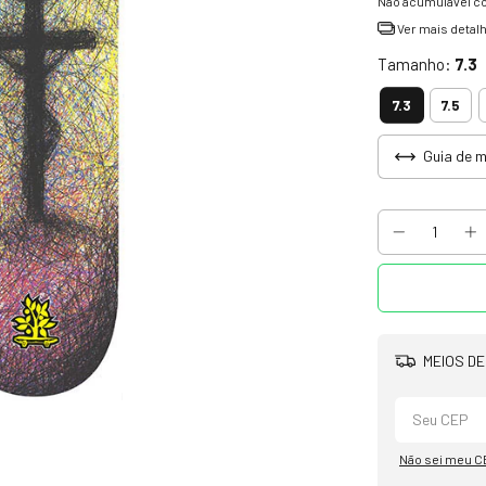
Não acumulável c
Ver mais detal
Tamanho:
7.3
7.3
7.5
Guia de 
MEIOS DE
Não sei meu C