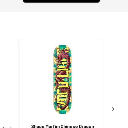
Shape Marfim Chinese Dragon
Shap