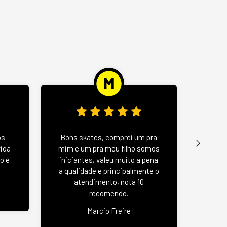
Wood 
os
Bons skates, comprei um pra
u
vida
mim e um pra meu filho somos
negat
o é
iniciantes, valeu muito a pena
se
a qualidade e principalmente o
atendimento, nota 10
recomendo.
Jas
Marcio Freire