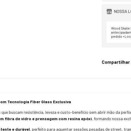
NOSSA L
Wood Skate S
antecipadam
pedido • Loc
Compartilhar
com Tecnologia Fiber Glass Exclusiva
s que buscam resistência, leveza e custo-benefício sem abrir mão da per
m fibra de vidro e prensagem com resina epóxi
, formando nossa excl
stente e durável
, perfeito para aguentar sessões pesadas de street, tra