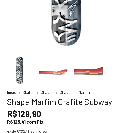
Início
Skates
Shapes
Shapes de Marfim
Shape Marfim Grafite Subway
R$129,90
R$123,41
com
Pix
4
x de
R$32,48
sem juros