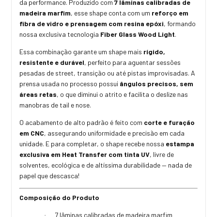
da performance. Produzido com
7 lâminas calibradas de
madeira marfim
, esse shape conta com um
reforço em
fibra de vidro e prensagem com resina epóxi
, formando
nossa exclusiva tecnologia
Fiber Glass Wood Light
.
Essa combinação garante um shape mais
rígido,
resistente e durável
, perfeito para aguentar sessões
pesadas de street, transição ou até pistas improvisadas. A
prensa usada no processo possui
ângulos precisos, sem
áreas retas
, o que diminui o atrito e facilita o deslize nas
manobras de tail e nose.
O acabamento de alto padrão é feito com
corte e furação
em CNC
, assegurando uniformidade e precisão em cada
unidade. E para completar, o shape recebe nossa
estampa
exclusiva em Heat Transfer com tinta UV
, livre de
solventes, ecológica e de altíssima durabilidade — nada de
papel que descasca!
Composição do Produto
7 lâminas calibradas de madeira marfim
·