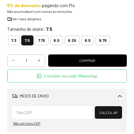
5% de desconto
pagando com Pix
Não acumulável com outras promoções
Ver mais detalhes
Tamanho de skate:
7.5
7.5
7.3
7.75
8.0
8.25
8.5
8.75
Consulte-nos pelo WhatsApp
MEIOS DE ENVIO
Alterar CEP
CALCULAR
Não sei meu CEP