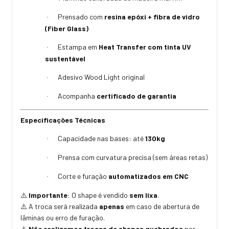
Prensado com
resina epóxi + fibra de vidro
·
(Fiber Glass)
Estampa em
Heat Transfer com tinta UV
·
sustentável
Adesivo Wood Light original
·
Acompanha
certificado de garantia
·
Especificações Técnicas
Capacidade nas bases: até
130kg
·
Prensa com curvatura precisa (sem áreas retas)
·
Corte e furação
automatizados em CNC
·
Importante
: O shape é vendido
sem lixa
.
⚠️
A troca será realizada
apenas
em caso de abertura de
⚠️
lâminas ou erro de furação.
Não realizamos trocas de shapes quebrados
por
⚠️