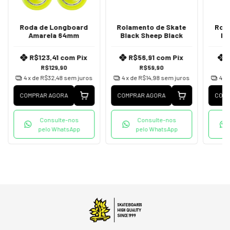
Roda de Longboard
Rolamento de Skate
Rol
Amarela 64mm
Black Sheep Black
Bl
R$123,41
com
Pix
R$56,91
com
Pix
R$129,90
R$59,90
4
x de
R$32,48
sem juros
4
x de
R$14,98
sem juros
4
x 
COMPRAR AGORA
COMPRAR AGORA
COMP
Consulte-nos
Consulte-nos
pelo WhatsApp
pelo WhatsApp