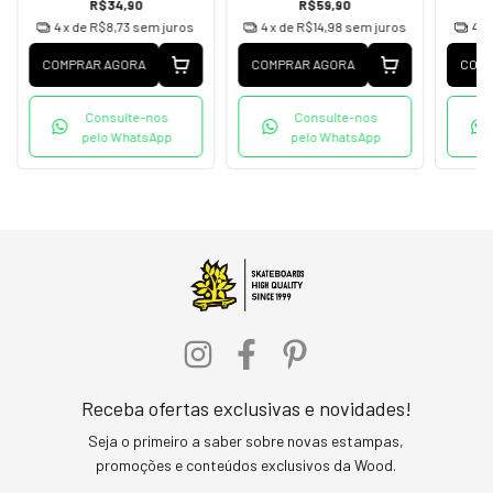
R$34,90
R$59,90
4
x de
R$8,73
sem juros
4
x de
R$14,98
sem juros
4
x
COMPRAR AGORA
COMPRAR AGORA
COMP
Consulte-nos
Consulte-nos
pelo WhatsApp
pelo WhatsApp
Receba ofertas exclusivas e novidades!
Seja o primeiro a saber sobre novas estampas,
promoções e conteúdos exclusivos da Wood.