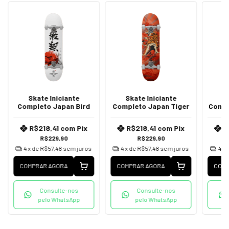
Skate Iniciante
Skate Iniciante
S
Completo Japan Bird
Completo Japan Tiger
Compl
R$218,41
com
Pix
R$218,41
com
Pix
R
R$229,90
R$229,90
4
x de
R$57,48
sem juros
4
x de
R$57,48
sem juros
4
x 
COMPRAR AGORA
COMPRAR AGORA
COMP
Consulte-nos
Consulte-nos
pelo WhatsApp
pelo WhatsApp