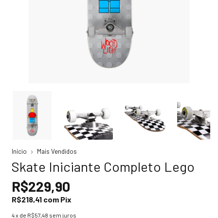
Início
Mais Vendidos
Skate Iniciante Completo Lego
R$229,90
R$218,41
com
Pix
4
x de
R$57,48
sem juros