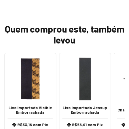
Quem comprou este, também
levou
Lixa Importada Visible
Lixa Importada Jessup
Chave
Emborrachada
Emborrachada
R$33,16
com
Pix
R$56,91
com
Pix