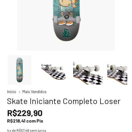
Início
Mais Vendidos
Skate Iniciante Completo Loser
R$229,90
R$218,41
com
Pix
4
x de
R$57,48
sem juros