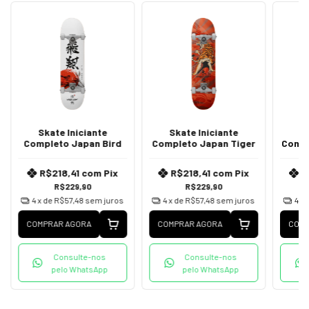
Skate Iniciante
Skate Iniciante
S
Completo Japan Bird
Completo Japan Tiger
Compl
R$218,41
com
Pix
R$218,41
com
Pix
R
R$229,90
R$229,90
4
x de
R$57,48
sem juros
4
x de
R$57,48
sem juros
4
x 
COMPRAR AGORA
COMPRAR AGORA
COMP
Consulte-nos
Consulte-nos
pelo WhatsApp
pelo WhatsApp