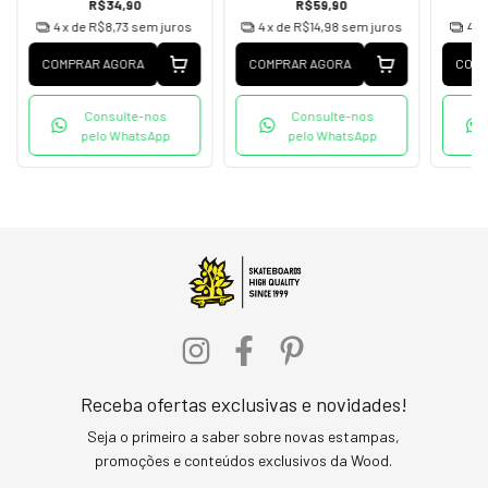
R$34,90
R$59,90
4
x de
R$8,73
sem juros
4
x de
R$14,98
sem juros
4
x
COMPRAR AGORA
COMPRAR AGORA
COMP
Consulte-nos
Consulte-nos
pelo WhatsApp
pelo WhatsApp
Receba ofertas exclusivas e novidades!
Seja o primeiro a saber sobre novas estampas,
promoções e conteúdos exclusivos da Wood.