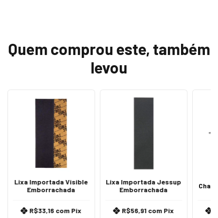
Quem comprou este, também
levou
Lixa Importada Visible
Lixa Importada Jessup
Chave
Emborrachada
Emborrachada
R$33,16
com
Pix
R$56,91
com
Pix