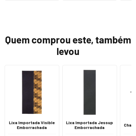
Quem comprou este, também
levou
Lixa Importada Visible
Lixa Importada Jessup
Chave
Emborrachada
Emborrachada