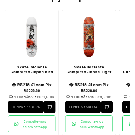
Skate Iniciante
Skate Iniciante
S
Completo Japan Bird
Completo Japan Tiger
Compl
R$218,41
com
Pix
R$218,41
com
Pix
R
R$229,90
R$229,90
4
x de
R$57,48
sem juros
4
x de
R$57,48
sem juros
4
x 
COMPRAR AGORA
COMPRAR AGORA
COMP
Consulte-nos
Consulte-nos
pelo WhatsApp
pelo WhatsApp