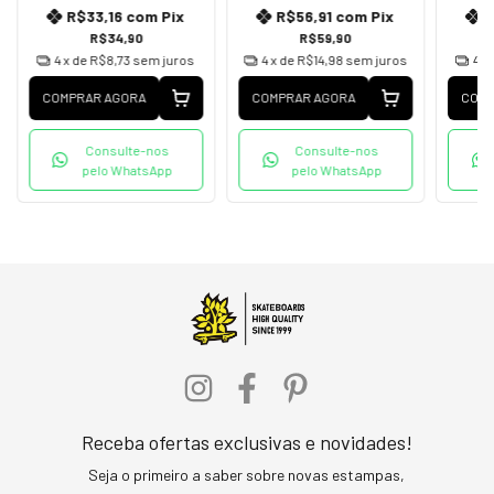
R$33,16
com
Pix
R$56,91
com
Pix
R$34,90
R$59,90
4
x de
R$8,73
sem juros
4
x de
R$14,98
sem juros
4
x
COMPRAR AGORA
COMPRAR AGORA
COMP
Consulte-nos
Consulte-nos
pelo WhatsApp
pelo WhatsApp
Receba ofertas exclusivas e novidades!
Seja o primeiro a saber sobre novas estampas,