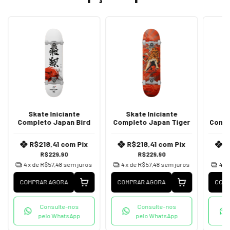
Skate Iniciante
Skate Iniciante
S
Completo Japan Bird
Completo Japan Tiger
Compl
R$218,41
com
Pix
R$218,41
com
Pix
R
R$229,90
R$229,90
4
x de
R$57,48
sem juros
4
x de
R$57,48
sem juros
4
x 
COMPRAR AGORA
COMPRAR AGORA
COMP
Consulte-nos
Consulte-nos
pelo WhatsApp
pelo WhatsApp