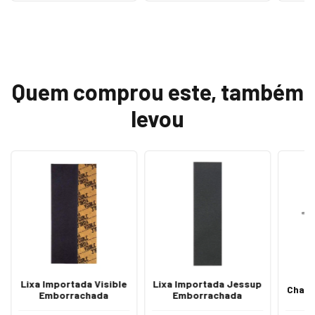
Quem comprou este, também
levou
Lixa Importada Visible
Lixa Importada Jessup
Chave
Emborrachada
Emborrachada