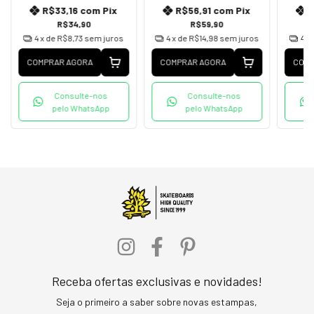
R$33,16
com
Pix
R$56,91
com
Pix
R$34,90
R$59,90
4
x de
R$8,73
sem juros
4
x de
R$14,98
sem juros
4
x
COMPRAR AGORA
COMPRAR AGORA
COMP
Consulte-nos
Consulte-nos
pelo WhatsApp
pelo WhatsApp
Receba ofertas exclusivas e novidades!
Seja o primeiro a saber sobre novas estampas,