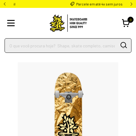
Parcele em até 4x sem juros
0