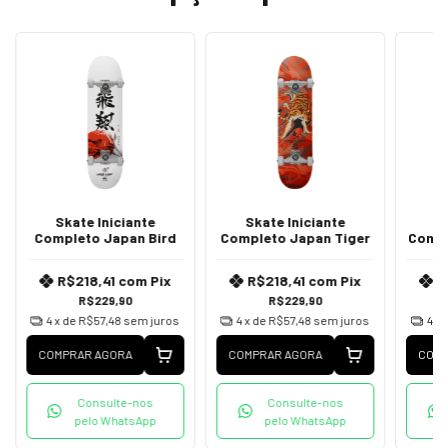
Skate Iniciante
Skate Iniciante
S
Completo Japan Bird
Completo Japan Tiger
Compl
R$218,41
com
Pix
R$218,41
com
Pix
R
R$229,90
R$229,90
4
x de
R$57,48
sem juros
4
x de
R$57,48
sem juros
4
x 
COMPRAR AGORA
COMPRAR AGORA
COMP
Consulte-nos
Consulte-nos
pelo WhatsApp
pelo WhatsApp