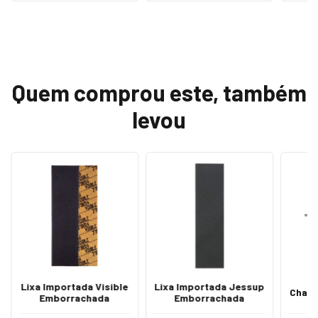
Quem comprou este, também
levou
Lixa Importada Visible
Lixa Importada Jessup
Chave
Emborrachada
Emborrachada