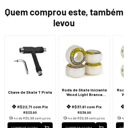
Quem comprou este, também
levou
Roda de Skate Iniciante
Roda 
Chave de Skate T Preta
Wood Light Branca
Wo
53mm
R$22,71
com
Pix
R$37,91
com
Pix
R$23,90
R$39,90
4
x de
R$5,98
sem juros
4
x de
R$9,98
sem juros
4
x 
COMPRAR AGORA
COMPRAR AGORA
COMP