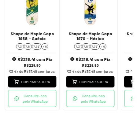
Shape de Maple Copa
Shape de Maple Copa
Shap
1958 – Suécia
1970 – México
7.3"
7.5"
7.75''
+ 6
7.3"
7.5"
7.75''
+ 6
7.
R$218,41
com
Pix
R$218,41
com
Pix
R
R$229,90
R$229,90
4
x de
R$57,48
sem juros
4
x de
R$57,48
sem juros
4
x 
COMPRAR AGORA
COMPRAR AGORA
Consulte-nos
Consulte-nos
pelo WhatsApp
pelo WhatsApp